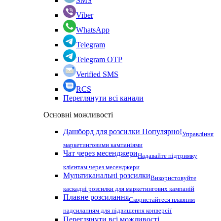
SMS
Viber
WhatsApp
Telegram
Telegram OTP
Verified SMS
RCS
Переглянути всі канали
Основні можливості
Дашборд для розсилки
Популярно!
Управління
маркетинговими кампаніями
Чат через месенджери
Надавайте підтримку
клієнтам через месенджери
Мультиканальні розсилки
Використовуйте
каскадні розсилки для маркетингових кампаній
Плавне розсилання
Скористайтеся плавним
надсиланням для підвищення конверсії
Переглянути всі можливості