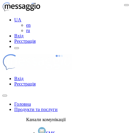
UA
en
ru
Вхід
Реєстрація
Вхід
Реєстрація
Головна
Продукти та послуги
Канали комунікації