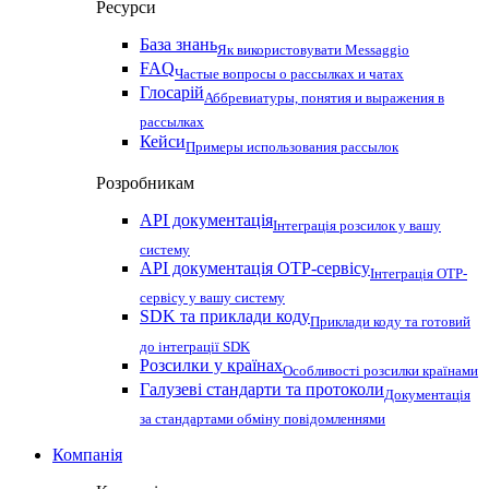
Ресурси
База знань
Як використовувати Messaggio
FAQ
Частые вопросы о рассылках и чатах
Глосарій
Аббревиатуры, понятия и выражения в
рассылках
Кейси
Примеры использования рассылок
Розробникам
API документація
Інтеграція розсилок у вашу
систему
API документація OTP-сервісу
Інтеграція OTP-
сервісу у вашу систему
SDK та приклади коду
Приклади коду та готовий
до інтеграції SDK
Розсилки у країнах
Особливості розсилки країнами
Галузеві стандарти та протоколи
Документація
за стандартами обміну повідомленнями
Компанія