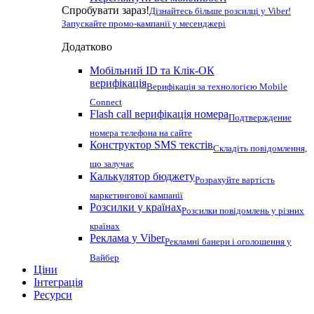
Спробувати зараз!
Дізнайтесь більше розсилці у Viber!
Запускайте промо-кампанії у месенджері
Додатково
Мобільний ID та Клік-ОК
верифікація
Верифікація за технологією Mobile
Connect
Flash call верифікація номера
Подтверждение
номера телефона на сайте
Конструктор SMS текстів
Складіть повідомлення,
що залучає
Калькулятор бюджету
Розрахуйте вартість
маркетингової кампанії
Розсилки у країнах
Розсилки повідомлень у різних
країнах
Реклама у Viber
Рекламні банери і оголошення у
Вайбер
Ціни
Інтеграція
Ресурси