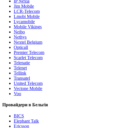
IP Nexia
Jim Mobile
LCR-Telecom
Lmobi Mobile
Lycamobile
Mobile Vikings
Neibo
Nethys
Nextel Belgium
Opticall
Premier Telecom
Scarlet Telecom
Telenatie
Telenet
Tellink
Transatel
United Telecom
Vectone Mobile
Voo
Провайдери в Бельгія
BICS
Elephant Talk
Ericsson