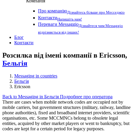
Компанія
Про компанію
Дізнайтесь більше про Месседжіо
Контакти
Напишіть нам!
Переваги Messaggio
Дізнайтеся чим Messaggio
відрізняється від інших!
Блог
Контакти
Розсилка від імені компанії в Ericsson,
Бельгія
Messaging in countries
Бельгія
Ericsson
Back to Messaging in Бельгія
Подробнее про оператора
There are cases when mobile network codes are occupied not by
mobile carriers, but government structures (military, railway, landline
phone authorities), fixed and broadband internet providers, scientific
organisations, etc. Some MCCMNCs belong to obsolete legal
entities, acquired by other market players or went to bankruptcy, but
codes are kept for a certain period for legacy purposes.