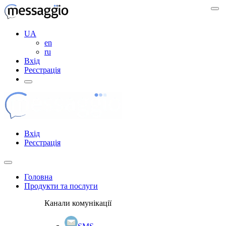
UA
en
ru
Вхід
Реєстрація
Вхід
Реєстрація
Головна
Продукти та послуги
Канали комунікації