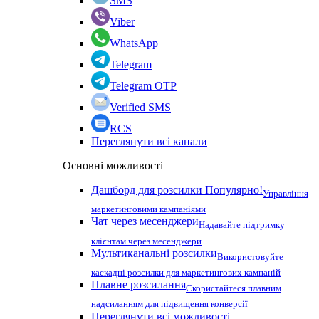
SMS
Viber
WhatsApp
Telegram
Telegram OTP
Verified SMS
RCS
Переглянути всі канали
Основні можливості
Дашборд для розсилки
Популярно!
Управління
маркетинговими кампаніями
Чат через месенджери
Надавайте підтримку
клієнтам через месенджери
Мультиканальні розсилки
Використовуйте
каскадні розсилки для маркетингових кампаній
Плавне розсилання
Скористайтеся плавним
надсиланням для підвищення конверсії
Переглянути всі можливості