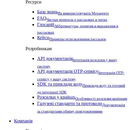
Ресурси
База знань
Як використовувати Messaggio
FAQ
Частые вопросы о рассылках и чатах
Глосарій
Аббревиатуры, понятия и выражения в
рассылках
Кейси
Примеры использования рассылок
Розробникам
API документація
Інтеграція розсилок у вашу
систему
API документація OTP-сервісу
Інтеграція OTP-
сервісу у вашу систему
SDK та приклади коду
Приклади коду та готовий
до інтеграції SDK
Розсилки у країнах
Особливості розсилки країнами
Галузеві стандарти та протоколи
Документація
за стандартами обміну повідомленнями
Компанія