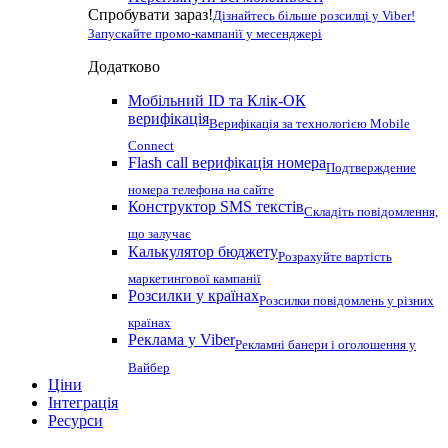
Спробувати зараз!
Дізнайтесь більше розсилці у Viber!
Запускайте промо-кампанії у месенджері
Додатково
Мобільний ID та Клік-ОК
верифікація
Верифікація за технологією Mobile
Connect
Flash call верифікація номера
Подтверждение
номера телефона на сайте
Конструктор SMS текстів
Складіть повідомлення,
що залучає
Калькулятор бюджету
Розрахуйте вартість
маркетингової кампанії
Розсилки у країнах
Розсилки повідомлень у різних
країнах
Реклама у Viber
Рекламні банери і оголошення у
Вайбер
Ціни
Інтеграція
Ресурси