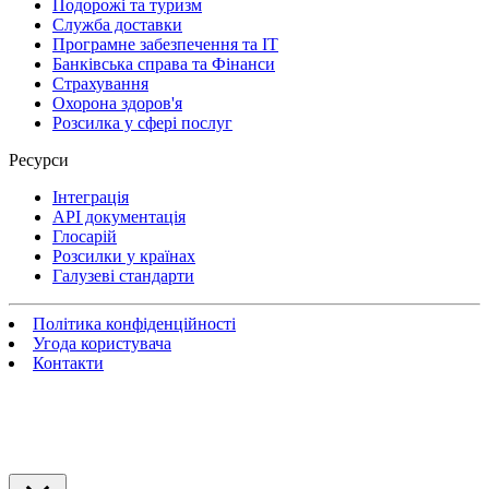
Подорожі та туризм
Служба доставки
Програмне забезпечення та IT
Банківська справа та Фінанси
Страхування
Охорона здоров'я
Розсилка у сфері послуг
Ресурси
Інтеграція
API документація
Глосарій
Розсилки у країнах
Галузеві стандарти
Політика конфіденційності
Угода користувача
Контакти