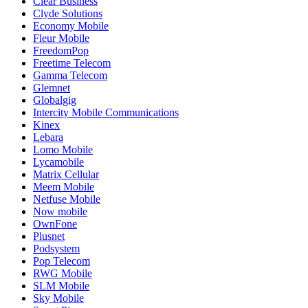
Clear Business
Clyde Solutions
Economy Mobile
Fleur Mobile
FreedomPop
Freetime Telecom
Gamma Telecom
Glemnet
Globalgig
Intercity Mobile Communications
Kinex
Lebara
Lomo Mobile
Lycamobile
Matrix Cellular
Meem Mobile
Netfuse Mobile
Now mobile
OwnFone
Plusnet
Podsystem
Pop Telecom
RWG Mobile
SLM Mobile
Sky Mobile