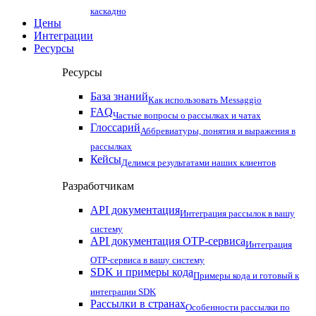
каскадно
Цены
Интеграции
Ресурсы
Ресурсы
База знаний
Как использовать Messaggio
FAQ
Частые вопросы о рассылках и чатах
Глоссарий
Аббревиатуры, понятия и выражения в
рассылках
Кейсы
Делимся результатами наших клиентов
Разработчикам
API документация
Интеграция рассылок в вашу
систему
API документация OTP-сервиса
Интеграция
OTP-сервиса в вашу систему
SDK и примеры кода
Примеры кода и готовый к
интеграции SDK
Рассылки в странах
Особенности рассылки по