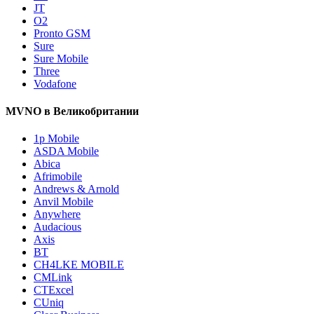
JT
O2
Pronto GSM
Sure
Sure Mobile
Three
Vodafone
MVNO в Великобритании
1p Mobile
ASDA Mobile
Abica
Afrimobile
Andrews & Arnold
Anvil Mobile
Anywhere
Audacious
Axis
BT
CH4LKE MOBILE
CMLink
CTExcel
CUniq