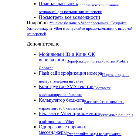
Плавная рассылка
Воспользуйтесь плавной
отправкой для повышения конверсии
Посмотреть все возможности
Подробнее
Узнайте больше о Viber рассылках! Создайте
бизнес-аккаунт Viber и запускайте промо-кампании с высокой
конверсией
Дополнительно
Мобильный ID и Клик-ОК
верификация
Верификация по технологии Mobile
Connect
Flash call верификация номера
Подтверждение
номера телефона на сайте
Конструктор SMS текстов
Составьте
вовлекающее сообщение
Калькулятор бюджета
Рассчитайте стоимость
маркетинговой кампании
Реклама в Viber приложении
Рекламные баннеры
и объявления в Viber
Одноразовые пароли в
мессенджеры
Отправляйте коды верификации