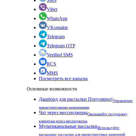
SMS
Viber
WhatsApp
VKontakte
Telegram
Telegram OTP
Verified SMS
RCS
MMS
Посмотреть все каналы
Основные возможности
Дашборд для рассылки
Популярно!
Управление
маркетинговыми кампаниями
Чат через мессенджеры
Оказывайте поддержку
клиентам через месенджеры
Мультиканальные рассылки
Используйте
каскадные рассылки для маркетинговых кампаний