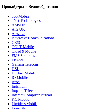
Провайдеры в Великобритании
360 Mobile
4Net Technologies
AMSUK
Age UK
Airwave
Bluewave Communications
CESG
COLT Mobile
Cloud 9 Mobile
FMS Solutions
FleXtel
Gamma Telecom
HSL
Hanhaa Mobile
IQ Mobile
Icron
Ingenium
Inquam Telecom
Internet Computer Bureau
KC Mobile
Limitless Mobile
LogicStar