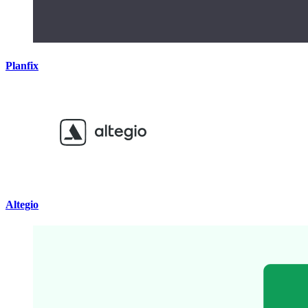
Planfix
Altegio