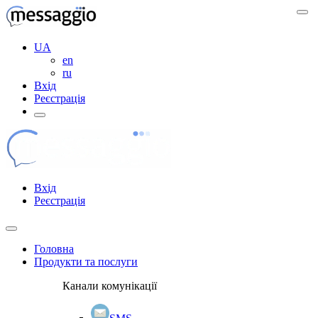
UA
en
ru
Вхід
Реєстрація
Вхід
Реєстрація
Головна
Продукти та послуги
Канали комунікації