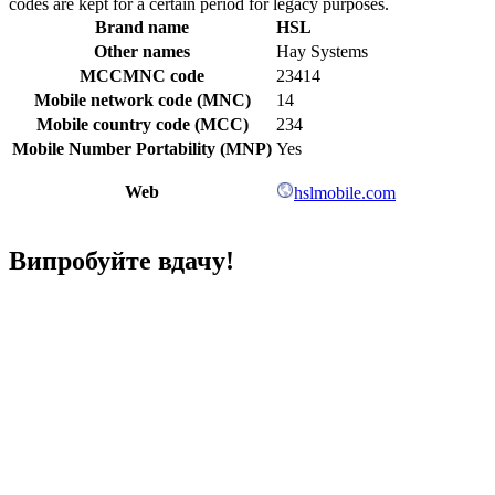
codes are kept for a certain period for legacy purposes.
Brand name
HSL
Other names
Hay Systems
MCCMNC code
23414
Mobile network code (MNC)
14
Mobile country code (MCC)
234
Mobile Number Portability (MNP)
Yes
Web
hslmobile.com
Випробуйте вдачу!