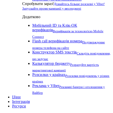
Спробувати зараз!
Дізнайтесь більше розсилці у Viber!
Запускайте промо-кампанії у месенджері
Додатково
Мобільний ID та Клік-ОК
верифікація
Верифікація за технологією Mobile
Connect
Flash call верифікація номера
Подтверждение
номера телефона на сайте
Конструктор SMS текстів
Складіть повідомлення,
що залучає
Калькулятор бюджету
Розрахуйте вартість
маркетингової кампанії
Розсилки у країнах
Розсилки повідомлень у різних
країнах
Реклама у Viber
Рекламні банери і оголошення у
Вайбер
Ціни
Інтеграція
Ресурси