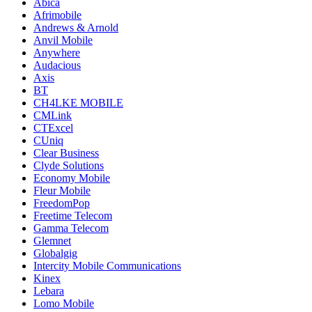
Abica
Afrimobile
Andrews & Arnold
Anvil Mobile
Anywhere
Audacious
Axis
BT
CH4LKE MOBILE
CMLink
CTExcel
CUniq
Clear Business
Clyde Solutions
Economy Mobile
Fleur Mobile
FreedomPop
Freetime Telecom
Gamma Telecom
Glemnet
Globalgig
Intercity Mobile Communications
Kinex
Lebara
Lomo Mobile