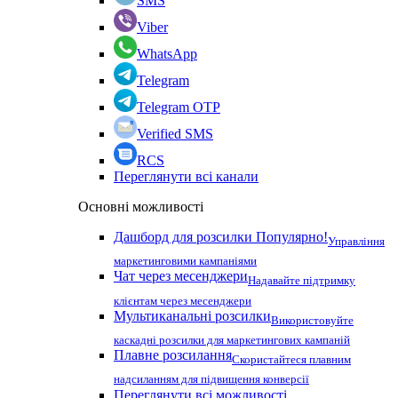
SMS
Viber
WhatsApp
Telegram
Telegram OTP
Verified SMS
RCS
Переглянути всі канали
Основні можливості
Дашборд для розсилки
Популярно!
Управління
маркетинговими кампаніями
Чат через месенджери
Надавайте підтримку
клієнтам через месенджери
Мультиканальні розсилки
Використовуйте
каскадні розсилки для маркетингових кампаній
Плавне розсилання
Скористайтеся плавним
надсиланням для підвищення конверсії
Переглянути всі можливості