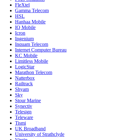
FleXtel
Gamma Telecom
HSL
Hanhaa Mobile
IQ Mobile
Icron
Ingenium
Inquam Telecom
Internet Computer Bureau
KC Mobile
Limitless Mobile
LogicStar
Marathon Telecom
Natterbox
Railtrack
Shyam
Sky
Stour Marine
Synectiv
Telesign
Teleware
Tismi
UK Broadband
University of Strathclyde
Virgin