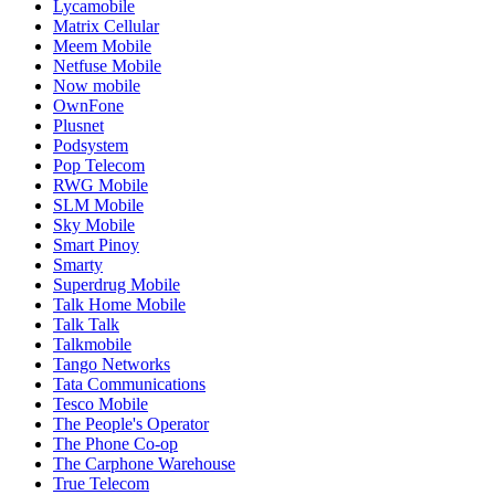
Lycamobile
Matrix Cellular
Meem Mobile
Netfuse Mobile
Now mobile
OwnFone
Plusnet
Podsystem
Pop Telecom
RWG Mobile
SLM Mobile
Sky Mobile
Smart Pinoy
Smarty
Superdrug Mobile
Talk Home Mobile
Talk Talk
Talkmobile
Tango Networks
Tata Communications
Tesco Mobile
The People's Operator
The Phone Co-op
The Carphone Warehouse
True Telecom