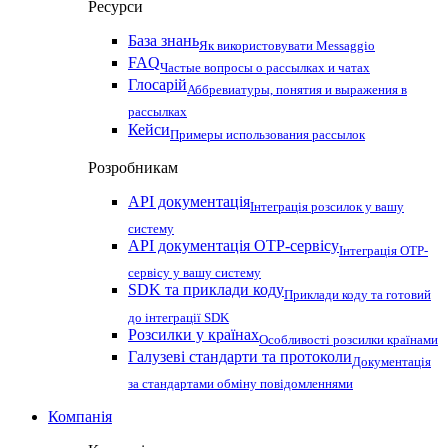
Ресурси
База знань
Як використовувати Messaggio
FAQ
Частые вопросы о рассылках и чатах
Глосарій
Аббревиатуры, понятия и выражения в
рассылках
Кейси
Примеры использования рассылок
Розробникам
API документація
Інтеграція розсилок у вашу
систему
API документація OTP-сервісу
Інтеграція OTP-
сервісу у вашу систему
SDK та приклади коду
Приклади коду та готовий
до інтеграції SDK
Розсилки у країнах
Особливості розсилки країнами
Галузеві стандарти та протоколи
Документація
за стандартами обміну повідомленнями
Компанія