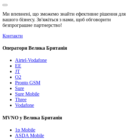
Ми впевнені, що зможемо знайти ефективне рішення для
вашого бізнесу. Зв'яжіться з нами, щоб обговорити
безпрограшне
партнерство!
Контакти
Оператори Велика Британія
Airtel-Vodafone
EE
JT
O2
Pronto GSM
Sure
Sure Mobile
Three
Vodafone
MVNO у Велика Британія
1p Mobile
ASDA Mobile