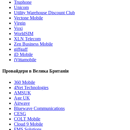
Truphone
Unicom
Utility Warehouse Discount Club
Vectone Mobile
Virgin
Voxi
WorldSIM
XLN Telecom
Zen Business Mobile
giffgaff
iD Mobile
iVittamobile
Провайдери в Велика Британія
360 Mobile
4Net Technologies
AMSUK
Age UK
Airwave
Bluewave Communications
CESG
COLT Mobile
Cloud 9 Mobile
FMS Solutions