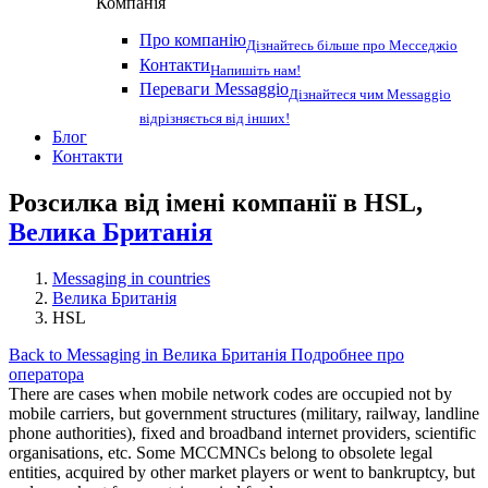
Компанія
Про компанію
Дізнайтесь більше про Месседжіо
Контакти
Напишіть нам!
Переваги Messaggio
Дізнайтеся чим Messaggio
відрізняється від інших!
Блог
Контакти
Розсилка від імені компанії в HSL,
Велика Британія
Messaging in countries
Велика Британія
HSL
Back to Messaging in Велика Британія
Подробнее про
оператора
There are cases when mobile network codes are occupied not by
mobile carriers, but government structures (military, railway, landline
phone authorities), fixed and broadband internet providers, scientific
organisations, etc. Some MCCMNCs belong to obsolete legal
entities, acquired by other market players or went to bankruptcy, but