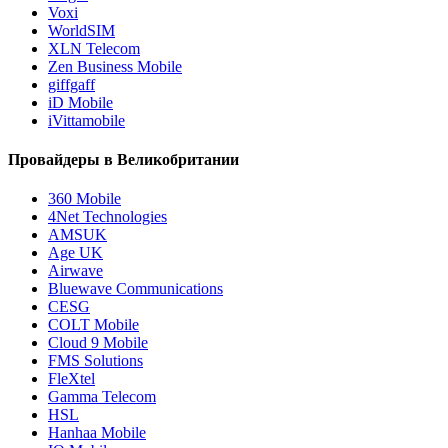
Voxi
WorldSIM
XLN Telecom
Zen Business Mobile
giffgaff
iD Mobile
iVittamobile
Провайдеры в Великобритании
360 Mobile
4Net Technologies
AMSUK
Age UK
Airwave
Bluewave Communications
CESG
COLT Mobile
Cloud 9 Mobile
FMS Solutions
FleXtel
Gamma Telecom
HSL
Hanhaa Mobile