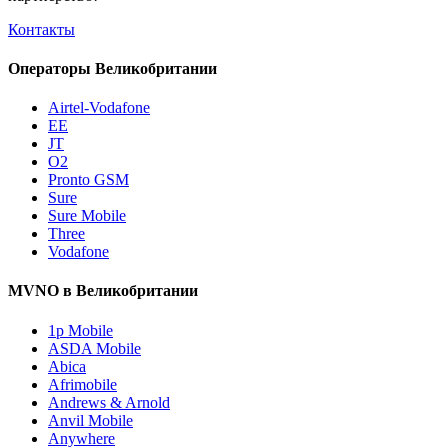
Контакты
Операторы Великобритании
Airtel-Vodafone
EE
JT
O2
Pronto GSM
Sure
Sure Mobile
Three
Vodafone
MVNO в Великобритании
1p Mobile
ASDA Mobile
Abica
Afrimobile
Andrews & Arnold
Anvil Mobile
Anywhere