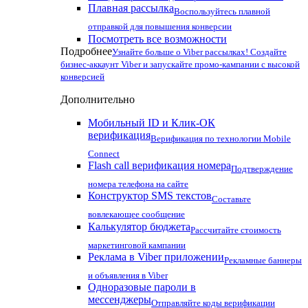
Плавная рассылка
Воспользуйтесь плавной
отправкой для повышения конверсии
Посмотреть все возможности
Подробнее
Узнайте больше о Viber рассылках! Создайте
бизнес-аккаунт Viber и запускайте промо-кампании с высокой
конверсией
Дополнительно
Мобильный ID и Клик-ОК
верификация
Верификация по технологии Mobile
Connect
Flash call верификация номера
Подтверждение
номера телефона на сайте
Конструктор SMS текстов
Составьте
вовлекающее сообщение
Калькулятор бюджета
Рассчитайте стоимость
маркетинговой кампании
Реклама в Viber приложении
Рекламные баннеры
и объявления в Viber
Одноразовые пароли в
мессенджеры
Отправляйте коды верификации