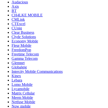
Audacious
Axis
BT
CH4LKE MOBILE
CMLink
CTExcel
CUniq
Clear Business
Clyde Solutions
Economy Mobile
Fleur Mobile
FreedomPop
Freetime Telecom
Gamma Telecom
Glemnet
Globalgig
Intercity Mobile Communications
Kinex
Lebara
Lomo Mobile
Lycamobile
Matrix Cellular
Meem Mobile
Netfuse Mobile
Now mobile