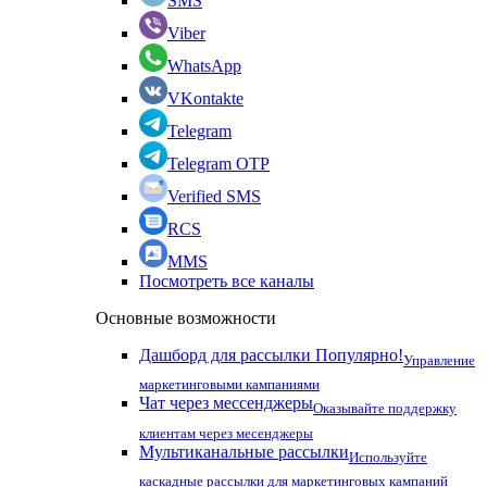
SMS
Viber
WhatsApp
VKontakte
Telegram
Telegram OTP
Verified SMS
RCS
MMS
Посмотреть все каналы
Основные возможности
Дашборд для рассылки
Популярно!
Управление
маркетинговыми кампаниями
Чат через мессенджеры
Оказывайте поддержку
клиентам через месенджеры
Мультиканальные рассылки
Используйте
каскадные рассылки для маркетинговых кампаний