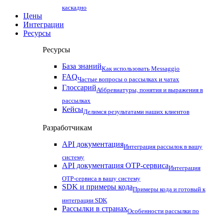
каскадно
Цены
Интеграции
Ресурсы
Ресурсы
База знаний
Как использовать Messaggio
FAQ
Частые вопросы о рассылках и чатах
Глоссарий
Аббревиатуры, понятия и выражения в
рассылках
Кейсы
Делимся результатами наших клиентов
Разработчикам
API документация
Интеграция рассылок в вашу
систему
API документация OTP-сервиса
Интеграция
OTP-сервиса в вашу систему
SDK и примеры кода
Примеры кода и готовый к
интеграции SDK
Рассылки в странах
Особенности рассылки по