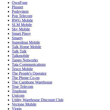
OwnFone
Plusnet
Podsystem
Pop Telecom
RWG Mobile
SLM Mobile
Sky Mobile
Smart Pinoy
Smarty
Superdrug Mobile
Talk Home Mobile
Talk Talk
Talkmobile
Tango Networks
Tata Communications
Tesco Mobile
The People's Operator
The Phone Co-op
The Carphone Warehouse
True Telecom
Truphone
Unicom
Utility Warehouse Discount Club
Vectone Mobile
Virgin