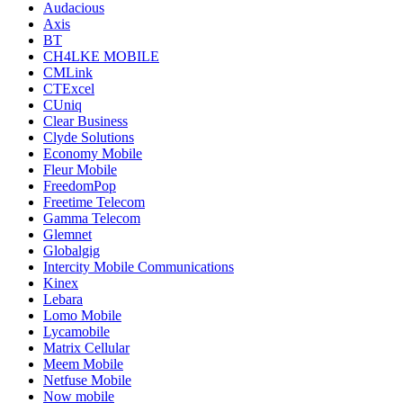
Audacious
Axis
BT
CH4LKE MOBILE
CMLink
CTExcel
CUniq
Clear Business
Clyde Solutions
Economy Mobile
Fleur Mobile
FreedomPop
Freetime Telecom
Gamma Telecom
Glemnet
Globalgig
Intercity Mobile Communications
Kinex
Lebara
Lomo Mobile
Lycamobile
Matrix Cellular
Meem Mobile
Netfuse Mobile
Now mobile