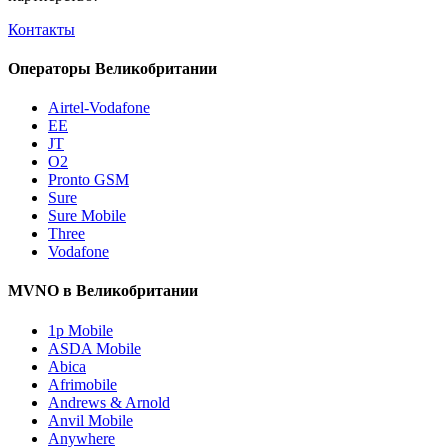
Контакты
Операторы Великобритании
Airtel-Vodafone
EE
JT
O2
Pronto GSM
Sure
Sure Mobile
Three
Vodafone
MVNO в Великобритании
1p Mobile
ASDA Mobile
Abica
Afrimobile
Andrews & Arnold
Anvil Mobile
Anywhere