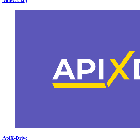
МойСклад
ApiX-Drive