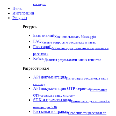
каскадно
Цены
Интеграции
Ресурсы
Ресурсы
База знаний
Как использовать Messaggio
FAQ
Частые вопросы о рассылках и чатах
Глоссарий
Аббревиатуры, понятия и выражения в
рассылках
Кейсы
Делимся результатами наших клиентов
Разработчикам
API документация
Интеграция рассылок в вашу
систему
API документация OTP-сервиса
Интеграция
OTP-сервиса в вашу систему
SDK и примеры кода
Примеры кода и готовый к
интеграции SDK
Рассылки в странах
Особенности рассылки по