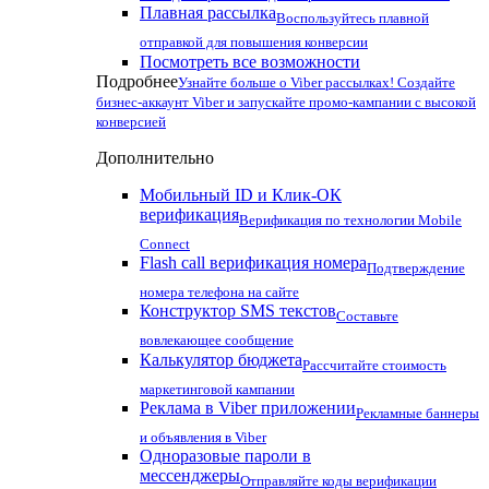
Плавная рассылка
Воспользуйтесь плавной
отправкой для повышения конверсии
Посмотреть все возможности
Подробнее
Узнайте больше о Viber рассылках! Создайте
бизнес-аккаунт Viber и запускайте промо-кампании с высокой
конверсией
Дополнительно
Мобильный ID и Клик-ОК
верификация
Верификация по технологии Mobile
Connect
Flash call верификация номера
Подтверждение
номера телефона на сайте
Конструктор SMS текстов
Составьте
вовлекающее сообщение
Калькулятор бюджета
Рассчитайте стоимость
маркетинговой кампании
Реклама в Viber приложении
Рекламные баннеры
и объявления в Viber
Одноразовые пароли в
мессенджеры
Отправляйте коды верификации