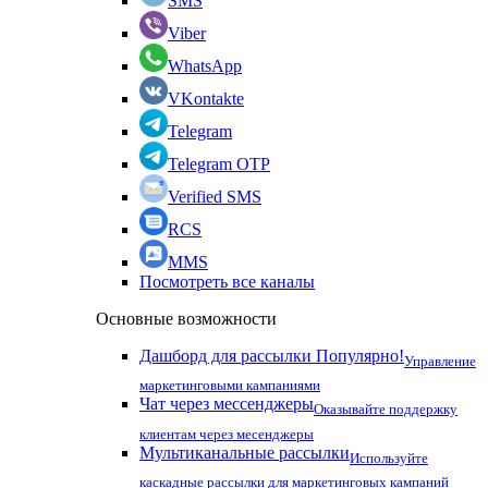
SMS
Viber
WhatsApp
VKontakte
Telegram
Telegram OTP
Verified SMS
RCS
MMS
Посмотреть все каналы
Основные возможности
Дашборд для рассылки
Популярно!
Управление
маркетинговыми кампаниями
Чат через мессенджеры
Оказывайте поддержку
клиентам через месенджеры
Мультиканальные рассылки
Используйте
каскадные рассылки для маркетинговых кампаний