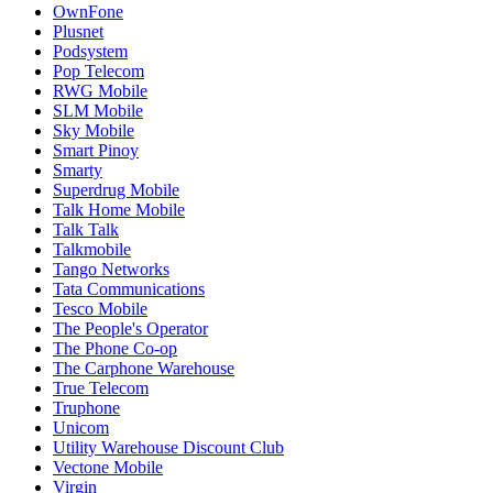
OwnFone
Plusnet
Podsystem
Pop Telecom
RWG Mobile
SLM Mobile
Sky Mobile
Smart Pinoy
Smarty
Superdrug Mobile
Talk Home Mobile
Talk Talk
Talkmobile
Tango Networks
Tata Communications
Tesco Mobile
The People's Operator
The Phone Co-op
The Carphone Warehouse
True Telecom
Truphone
Unicom
Utility Warehouse Discount Club
Vectone Mobile
Virgin