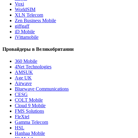
Voxi
WorldSIM
XLN Telecom
Zen Business Mobile
giffgaff
iD Mobile
iVittamobile
Провайдеры в Великобритании
360 Mobile
4Net Technologies
AMSUK
Age UK
Airwave
Bluewave Communications
CESG
COLT Mobile
Cloud 9 Mobile
FMS Solutions
FleXtel
Gamma Telecom
HSL
Hanhaa Mobile