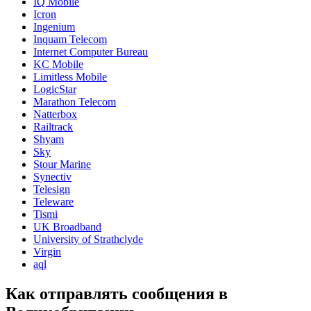
IQ Mobile
Icron
Ingenium
Inquam Telecom
Internet Computer Bureau
KC Mobile
Limitless Mobile
LogicStar
Marathon Telecom
Natterbox
Railtrack
Shyam
Sky
Stour Marine
Synectiv
Telesign
Teleware
Tismi
UK Broadband
University of Strathclyde
Virgin
aql
Как отправлять сообщения в