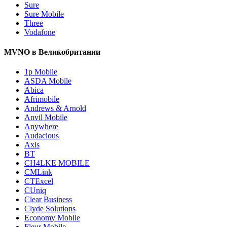
Sure
Sure Mobile
Three
Vodafone
MVNO в Великобритании
1p Mobile
ASDA Mobile
Abica
Afrimobile
Andrews & Arnold
Anvil Mobile
Anywhere
Audacious
Axis
BT
CH4LKE MOBILE
CMLink
CTExcel
CUniq
Clear Business
Clyde Solutions
Economy Mobile
Fleur Mobile