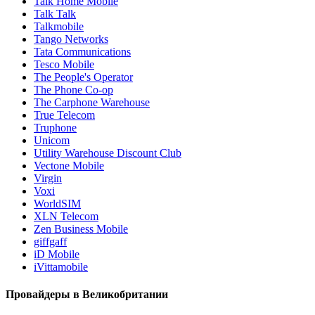
Talk Home Mobile
Talk Talk
Talkmobile
Tango Networks
Tata Communications
Tesco Mobile
The People's Operator
The Phone Co-op
The Carphone Warehouse
True Telecom
Truphone
Unicom
Utility Warehouse Discount Club
Vectone Mobile
Virgin
Voxi
WorldSIM
XLN Telecom
Zen Business Mobile
giffgaff
iD Mobile
iVittamobile
Провайдеры в Великобритании