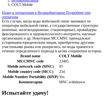
Великобритания
COLT Mobile
Назад к операторам в Великобритании
Подробнее про
оператора
Есть случаи, когда коды мобильной связи занимают не
операторы мобильной связи, а государственные структуры
(военные, железнодорожные, стационарные), провайдеры
фиксированного и широкополосного интернета, научные
организации и др. Некоторые MCCMNC принадлежат
устаревшим юридическим лицам, приобретены другими
участниками рынка или разорились, но коды хранятся в
течение определенного периода в целях сохранения истории.
Brand name
COLT Mobile
MCCMNC code
23405
Mobile network code (MNC)
05
Mobile country code (MCC)
234
Mobile Number Portability (MNP)
Yes
Комментарии
MNC withdrawn
Испытайте удачу!