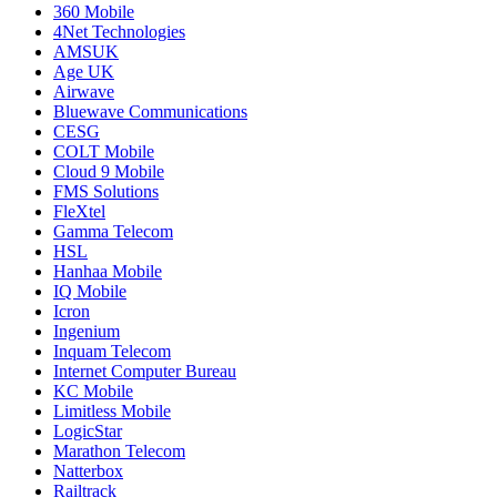
360 Mobile
4Net Technologies
AMSUK
Age UK
Airwave
Bluewave Communications
CESG
COLT Mobile
Cloud 9 Mobile
FMS Solutions
FleXtel
Gamma Telecom
HSL
Hanhaa Mobile
IQ Mobile
Icron
Ingenium
Inquam Telecom
Internet Computer Bureau
KC Mobile
Limitless Mobile
LogicStar
Marathon Telecom
Natterbox
Railtrack