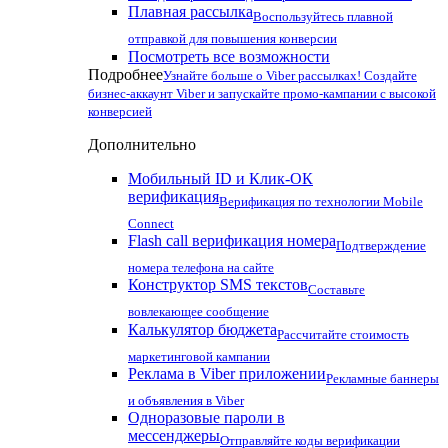
Плавная рассылка
Воспользуйтесь плавной
отправкой для повышения конверсии
Посмотреть все возможности
Подробнее
Узнайте больше о Viber рассылках! Создайте
бизнес-аккаунт Viber и запускайте промо-кампании с высокой
конверсией
Дополнительно
Мобильный ID и Клик-ОК
верификация
Верификация по технологии Mobile
Connect
Flash call верификация номера
Подтверждение
номера телефона на сайте
Конструктор SMS текстов
Составьте
вовлекающее сообщение
Калькулятор бюджета
Рассчитайте стоимость
маркетинговой кампании
Реклама в Viber приложении
Рекламные баннеры
и объявления в Viber
Одноразовые пароли в
мессенджеры
Отправляйте коды верификации