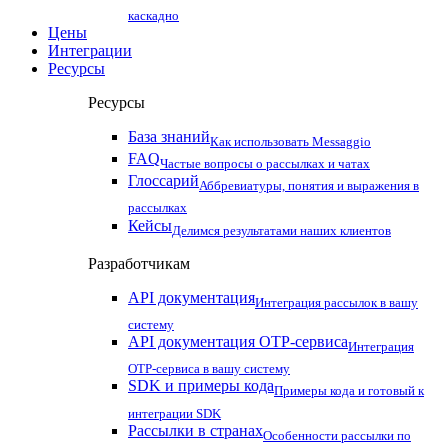
каскадно
Цены
Интеграции
Ресурсы
Ресурсы
База знаний
Как использовать Messaggio
FAQ
Частые вопросы о рассылках и чатах
Глоссарий
Аббревиатуры, понятия и выражения в
рассылках
Кейсы
Делимся результатами наших клиентов
Разработчикам
API документация
Интеграция рассылок в вашу
систему
API документация OTP-сервиса
Интеграция
OTP-сервиса в вашу систему
SDK и примеры кода
Примеры кода и готовый к
интеграции SDK
Рассылки в странах
Особенности рассылки по