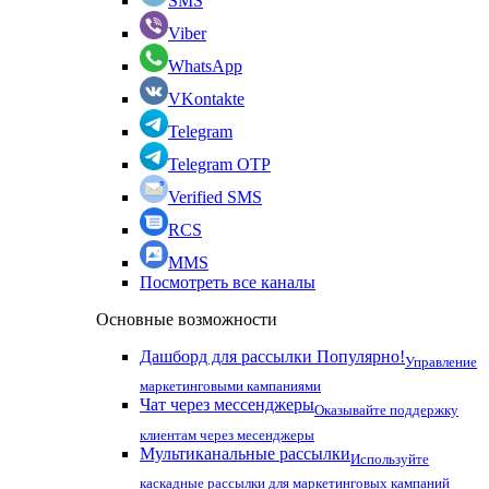
SMS
Viber
WhatsApp
VKontakte
Telegram
Telegram OTP
Verified SMS
RCS
MMS
Посмотреть все каналы
Основные возможности
Дашборд для рассылки
Популярно!
Управление
маркетинговыми кампаниями
Чат через мессенджеры
Оказывайте поддержку
клиентам через месенджеры
Мультиканальные рассылки
Используйте
каскадные рассылки для маркетинговых кампаний