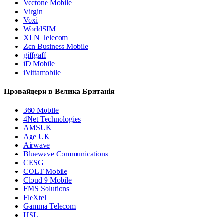
Vectone Mobile
Virgin
Voxi
WorldSIM
XLN Telecom
Zen Business Mobile
giffgaff
iD Mobile
iVittamobile
Провайдери в Велика Британія
360 Mobile
4Net Technologies
AMSUK
Age UK
Airwave
Bluewave Communications
CESG
COLT Mobile
Cloud 9 Mobile
FMS Solutions
FleXtel
Gamma Telecom
HSL