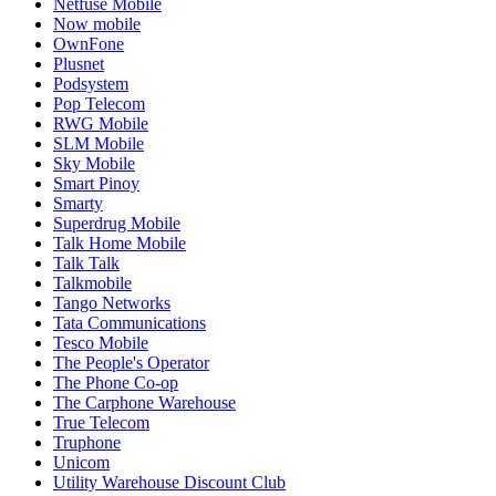
Netfuse Mobile
Now mobile
OwnFone
Plusnet
Podsystem
Pop Telecom
RWG Mobile
SLM Mobile
Sky Mobile
Smart Pinoy
Smarty
Superdrug Mobile
Talk Home Mobile
Talk Talk
Talkmobile
Tango Networks
Tata Communications
Tesco Mobile
The People's Operator
The Phone Co-op
The Carphone Warehouse
True Telecom
Truphone
Unicom
Utility Warehouse Discount Club