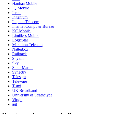
Hanhaa Mobile
IQ Mobile
Icron
Ingenium
Inquam Telecom
Internet Computer Bureau
KC Mobile
Limitless Mobile
LogicStar
Marathon Telecom
Natterbox
Railtrack
Shyam
Sky
Stour Marine
Synectiv
Telesign
Teleware
Tismi
UK Broadband
University of Strathclyde
Virgin
aql