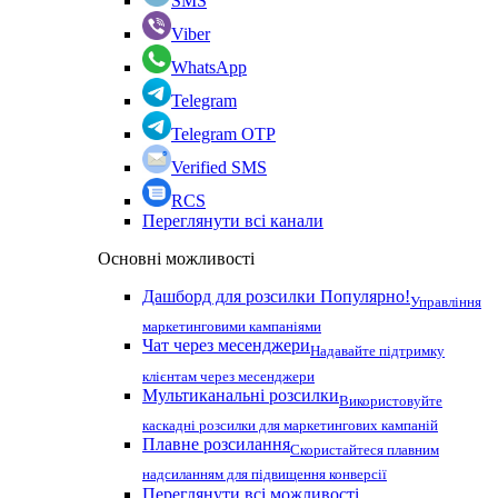
SMS
Viber
WhatsApp
Telegram
Telegram OTP
Verified SMS
RCS
Переглянути всі канали
Основні можливості
Дашборд для розсилки
Популярно!
Управління
маркетинговими кампаніями
Чат через месенджери
Надавайте підтримку
клієнтам через месенджери
Мультиканальні розсилки
Використовуйте
каскадні розсилки для маркетингових кампаній
Плавне розсилання
Скористайтеся плавним
надсиланням для підвищення конверсії
Переглянути всі можливості