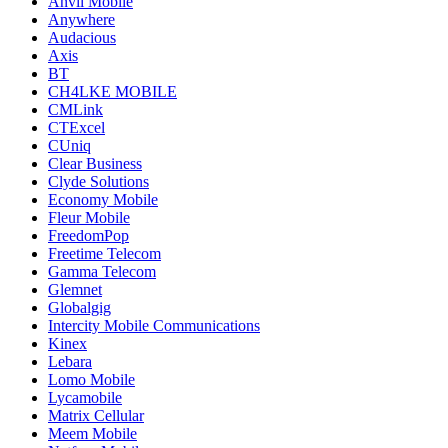
Anvil Mobile
Anywhere
Audacious
Axis
BT
CH4LKE MOBILE
CMLink
CTExcel
CUniq
Clear Business
Clyde Solutions
Economy Mobile
Fleur Mobile
FreedomPop
Freetime Telecom
Gamma Telecom
Glemnet
Globalgig
Intercity Mobile Communications
Kinex
Lebara
Lomo Mobile
Lycamobile
Matrix Cellular
Meem Mobile