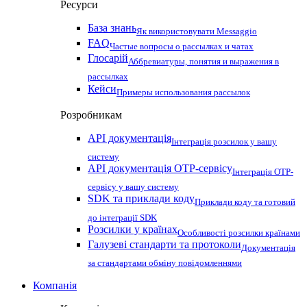
Ресурси
База знань
Як використовувати Messaggio
FAQ
Частые вопросы о рассылках и чатах
Глосарій
Аббревиатуры, понятия и выражения в
рассылках
Кейси
Примеры использования рассылок
Розробникам
API документація
Інтеграція розсилок у вашу
систему
API документація OTP-сервісу
Інтеграція OTP-
сервісу у вашу систему
SDK та приклади коду
Приклади коду та готовий
до інтеграції SDK
Розсилки у країнах
Особливості розсилки країнами
Галузеві стандарти та протоколи
Документація
за стандартами обміну повідомленнями
Компанія