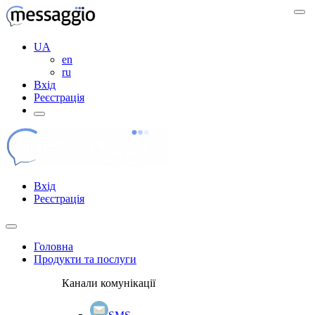
UA
en
ru
Вхід
Реєстрація
Вхід
Реєстрація
Головна
Продукти та послуги
Канали комунікації