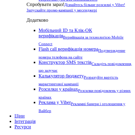
Спробувати зараз!
Дізнайтесь більше розсилці у Viber!
Запускайте промо-кампанії у месенджері
Додатково
Мобільний ID та Клік-ОК
верифікація
Верифікація за технологією Mobile
Connect
Flash call верифікація номера
Подтверждение
номера телефона на сайте
Конструктор SMS текстів
Складіть повідомлення,
що залучає
Калькулятор бюджету
Розрахуйте вартість
маркетингової кампанії
Розсилки у країнах
Розсилки повідомлень у різних
країнах
Реклама у Viber
Рекламні банери і оголошення у
Вайбер
Ціни
Інтеграція
Ресурси