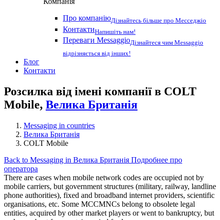
Компанія
Про компанію
Дізнайтесь більше про Месседжіо
Контакти
Напишіть нам!
Переваги Messaggio
Дізнайтеся чим Messaggio
відрізняється від інших!
Блог
Контакти
Розсилка від імені компанії в COLT
Mobile,
Велика Британія
Messaging in countries
Велика Британія
COLT Mobile
Back to Messaging in Велика Британія
Подробнее про
оператора
There are cases when mobile network codes are occupied not by
mobile carriers, but government structures (military, railway, landline
phone authorities), fixed and broadband internet providers, scientific
organisations, etc. Some MCCMNCs belong to obsolete legal
entities, acquired by other market players or went to bankruptcy, but