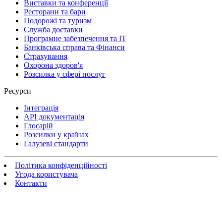
Виставки та конференції
Ресторани та бари
Подорожі та туризм
Служба доставки
Програмне забезпечення та IT
Банківська справа та Фінанси
Страхування
Охорона здоров'я
Розсилка у сфері послуг
Ресурси
Інтеграція
API документація
Глосарій
Розсилки у країнах
Галузеві стандарти
Політика конфіденційності
Угода користувача
Контакти