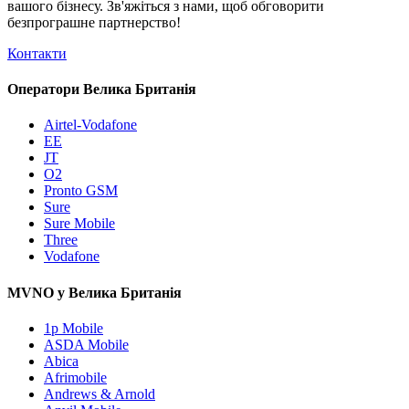
вашого бізнесу. Зв'яжіться з нами, щоб обговорити
безпрограшне
партнерство!
Контакти
Оператори Велика Британія
Airtel-Vodafone
EE
JT
O2
Pronto GSM
Sure
Sure Mobile
Three
Vodafone
MVNO у Велика Британія
1p Mobile
ASDA Mobile
Abica
Afrimobile
Andrews & Arnold