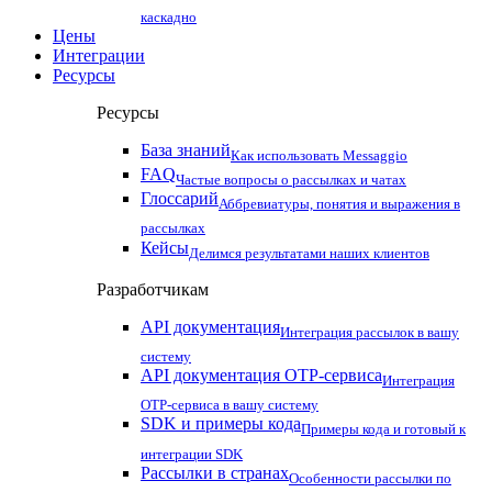
каскадно
Цены
Интеграции
Ресурсы
Ресурсы
База знаний
Как использовать Messaggio
FAQ
Частые вопросы о рассылках и чатах
Глоссарий
Аббревиатуры, понятия и выражения в
рассылках
Кейсы
Делимся результатами наших клиентов
Разработчикам
API документация
Интеграция рассылок в вашу
систему
API документация OTP-сервиса
Интеграция
OTP-сервиса в вашу систему
SDK и примеры кода
Примеры кода и готовый к
интеграции SDK
Рассылки в странах
Особенности рассылки по