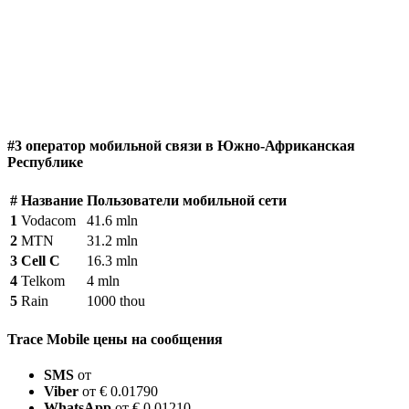
#3 оператор мобильной связи в Южно-Африканская
Республике
#
Название
Пользователи мобильной сети
1
Vodacom
41.6 mln
2
MTN
31.2 mln
3
Cell C
16.3 mln
4
Telkom
4 mln
5
Rain
1000 thou
Trace Mobile цены на сообщения
SMS
от
Viber
от € 0.01790
WhatsApp
от € 0.01210