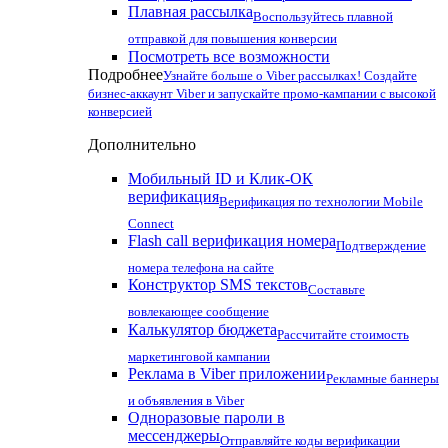
Плавная рассылка
Воспользуйтесь плавной
отправкой для повышения конверсии
Посмотреть все возможности
Подробнее
Узнайте больше о Viber рассылках! Создайте
бизнес-аккаунт Viber и запускайте промо-кампании с высокой
конверсией
Дополнительно
Мобильный ID и Клик-ОК
верификация
Верификация по технологии Mobile
Connect
Flash call верификация номера
Подтверждение
номера телефона на сайте
Конструктор SMS текстов
Составьте
вовлекающее сообщение
Калькулятор бюджета
Рассчитайте стоимость
маркетинговой кампании
Реклама в Viber приложении
Рекламные баннеры
и объявления в Viber
Одноразовые пароли в
мессенджеры
Отправляйте коды верификации