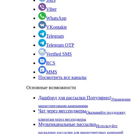
SMS
Viber
WhatsApp
VKontakte
Telegram
Telegram OTP
Verified SMS
RCS
MMS
Посмотреть все каналы
Основные возможности
Дашборд для рассылки
Популярно!
Управление
маркетинговыми кампаниями
Чат через мессенджеры
Оказывайте поддержку
клиентам через месенджеры
Мультиканальные рассылки
Используйте
каскадные рассылки для маркетинговых кампаний