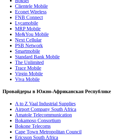
Boksel
Clientele Mobile
Econet Wireless
FNB Connect
Lycamobile
MRP Mobile
Me&You Mobile
Next Cellular
PSB Network
Smartmobile
Standard Bank Mobile
The Unlimited
Trace Mobile
Virgin Mobile
Viva Mobile
Провайдеры в Южно-Африканская Республике
A to Z Vaal Industrial Supplies
Airport Company South Africa
Amatole Telecommunication
Bokamoso Consortium
Bokone Telecoms
Cape Town Metropolitan Council
Ericsson South Africa