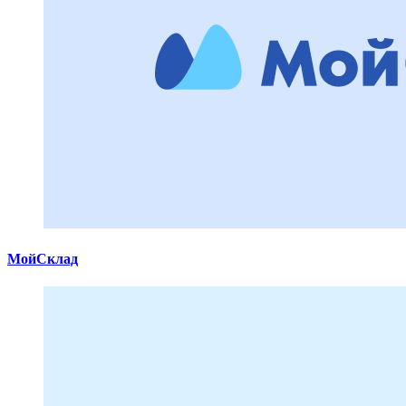
МойСклад