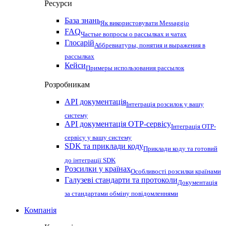
Ресурси
База знань
Як використовувати Messaggio
FAQ
Частые вопросы о рассылках и чатах
Глосарій
Аббревиатуры, понятия и выражения в
рассылках
Кейси
Примеры использования рассылок
Розробникам
API документація
Інтеграція розсилок у вашу
систему
API документація OTP-сервісу
Інтеграція OTP-
сервісу у вашу систему
SDK та приклади коду
Приклади коду та готовий
до інтеграції SDK
Розсилки у країнах
Особливості розсилки країнами
Галузеві стандарти та протоколи
Документація
за стандартами обміну повідомленнями
Компанія