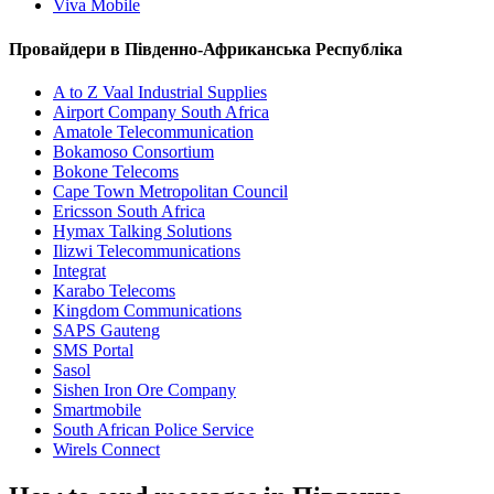
Viva Mobile
Провайдери в Південно-Африканська Республіка
A to Z Vaal Industrial Supplies
Airport Company South Africa
Amatole Telecommunication
Bokamoso Consortium
Bokone Telecoms
Cape Town Metropolitan Council
Ericsson South Africa
Hymax Talking Solutions
Ilizwi Telecommunications
Integrat
Karabo Telecoms
Kingdom Communications
SAPS Gauteng
SMS Portal
Sasol
Sishen Iron Ore Company
Smartmobile
South African Police Service
Wirels Connect