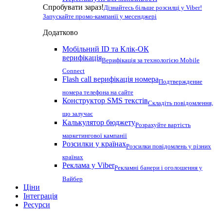
Спробувати зараз!
Дізнайтесь більше розсилці у Viber!
Запускайте промо-кампанії у месенджері
Додатково
Мобільний ID та Клік-ОК
верифікація
Верифікація за технологією Mobile
Connect
Flash call верифікація номера
Подтверждение
номера телефона на сайте
Конструктор SMS текстів
Складіть повідомлення,
що залучає
Калькулятор бюджету
Розрахуйте вартість
маркетингової кампанії
Розсилки у країнах
Розсилки повідомлень у різних
країнах
Реклама у Viber
Рекламні банери і оголошення у
Вайбер
Ціни
Інтеграція
Ресурси