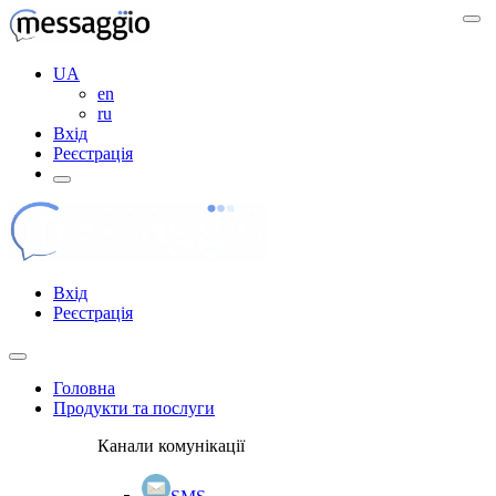
UA
en
ru
Вхід
Реєстрація
Вхід
Реєстрація
Головна
Продукти та послуги
Канали комунікації