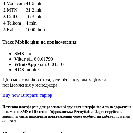
1
Vodacom
41.6 mln
2
MTN
31.2 mln
3
Cell C
16.3 mln
4
Telkom
4 mln
5
Rain
1000 thou
Trace Mobile ціни на повідомлення
SMS
від
Viber
від € 0.01790
WhatsApp
від € 0.01210
RCS
Inquire
Ціна може варіюватися, уточніть актуальну ціну за
повідомлення у менеджера
Buy now
Вибрати тариф
Потужна платформа для розсилки зі зручним інтерфейсом та недорогими
цінами на SMS в Південно-Африканська Республіка. Зареєструйтесь
зараз і почніть надсилати повідомлення через особистий кабінет, плагіни
або API.