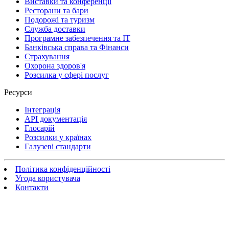
Виставки та конференції
Ресторани та бари
Подорожі та туризм
Служба доставки
Програмне забезпечення та IT
Банківська справа та Фінанси
Страхування
Охорона здоров'я
Розсилка у сфері послуг
Ресурси
Інтеграція
API документація
Глосарій
Розсилки у країнах
Галузеві стандарти
Політика конфіденційності
Угода користувача
Контакти