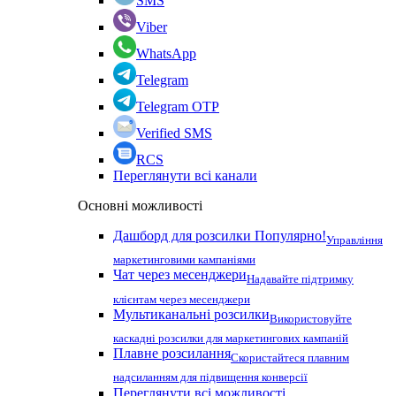
SMS
Viber
WhatsApp
Telegram
Telegram OTP
Verified SMS
RCS
Переглянути всі канали
Основні можливості
Дашборд для розсилки
Популярно!
Управління
маркетинговими кампаніями
Чат через месенджери
Надавайте підтримку
клієнтам через месенджери
Мультиканальні розсилки
Використовуйте
каскадні розсилки для маркетингових кампаній
Плавне розсилання
Скористайтеся плавним
надсиланням для підвищення конверсії
Переглянути всі можливості