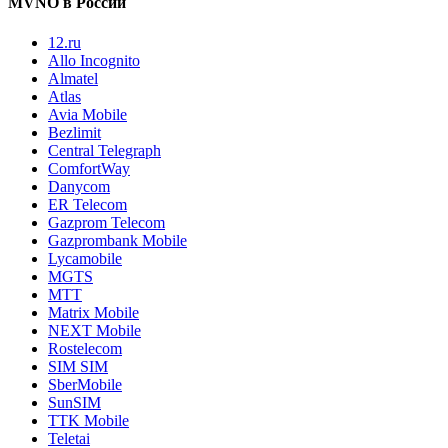
MVNO в России
12.ru
Allo Incognito
Almatel
Atlas
Avia Mobile
Bezlimit
Central Telegraph
ComfortWay
Danycom
ER Telecom
Gazprom Telecom
Gazprombank Mobile
Lycamobile
MGTS
MTT
Matrix Mobile
NEXT Mobile
Rostelecom
SIM SIM
SberMobile
SunSIM
TTK Mobile
Teletai