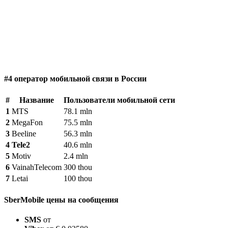
#4 оператор мобильной связи в России
#
Название
Пользователи мобильной сети
1
MTS
78.1 mln
2
MegaFon
75.5 mln
3
Beeline
56.3 mln
4
Tele2
40.6 mln
5
Motiv
2.4 mln
6
VainahTelecom
300 thou
7
Letai
100 thou
SberMobile цены на сообщения
SMS
от