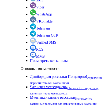
SMS
Viber
WhatsApp
VKontakte
Telegram
Telegram OTP
Verified SMS
RCS
MMS
Посмотреть все каналы
Основные возможности
Дашборд для рассылки
Популярно!
Управление
маркетинговыми кампаниями
Чат через мессенджеры
Оказывайте поддержку
клиентам через месенджеры
Мультиканальные рассылки
Используйте
каскадные рассылки для маркетинговых кампаний