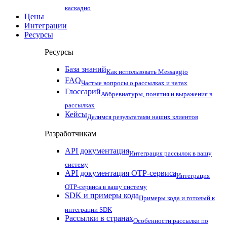
каскадно
Цены
Интеграции
Ресурсы
Ресурсы
База знаний
Как использовать Messaggio
FAQ
Частые вопросы о рассылках и чатах
Глоссарий
Аббревиатуры, понятия и выражения в
рассылках
Кейсы
Делимся результатами наших клиентов
Разработчикам
API документация
Интеграция рассылок в вашу
систему
API документация OTP-сервиса
Интеграция
OTP-сервиса в вашу систему
SDK и примеры кода
Примеры кода и готовый к
интеграции SDK
Рассылки в странах
Особенности рассылки по