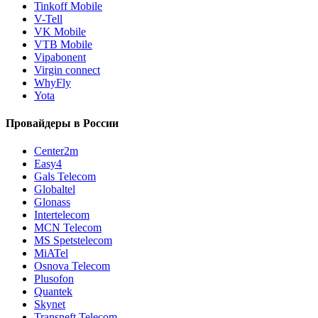
Tinkoff Mobile
V-Tell
VK Mobile
VTB Mobile
Vipabonent
Virgin connect
WhyFly
Yota
Провайдеры в России
Center2m
Easy4
Gals Telecom
Globaltel
Glonass
Intertelecom
MCN Telecom
MS Spetstelecom
MiATel
Osnova Telecom
Plusofon
Quantek
Skynet
Transneft Telecom