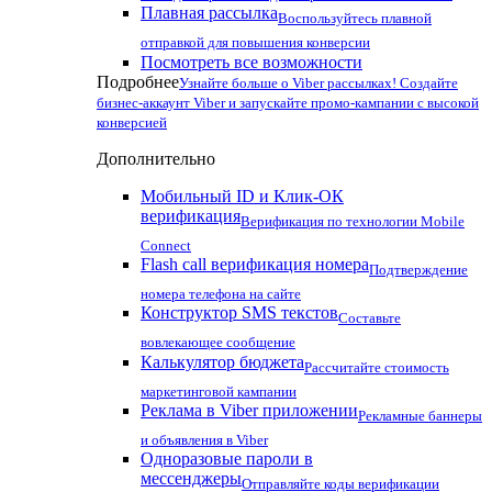
Плавная рассылка
Воспользуйтесь плавной
отправкой для повышения конверсии
Посмотреть все возможности
Подробнее
Узнайте больше о Viber рассылках! Создайте
бизнес-аккаунт Viber и запускайте промо-кампании с высокой
конверсией
Дополнительно
Мобильный ID и Клик-ОК
верификация
Верификация по технологии Mobile
Connect
Flash call верификация номера
Подтверждение
номера телефона на сайте
Конструктор SMS текстов
Составьте
вовлекающее сообщение
Калькулятор бюджета
Рассчитайте стоимость
маркетинговой кампании
Реклама в Viber приложении
Рекламные баннеры
и объявления в Viber
Одноразовые пароли в
мессенджеры
Отправляйте коды верификации