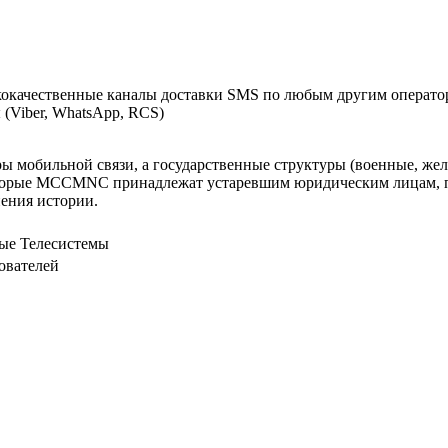
окачественные каналы доставки SMS по любым другим оператор
(Viber, WhatsApp, RCS)
оры мобильной связи, а государственные структуры (военные, ж
оторые MCCMNC принадлежат устаревшим юридическим лицам, п
нения истории.
ные Телесистемы
ователей