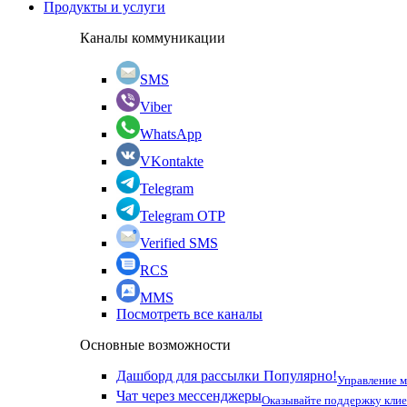
Продукты и услуги
Каналы коммуникации
SMS
Viber
WhatsApp
VKontakte
Telegram
Telegram OTP
Verified SMS
RCS
MMS
Посмотреть все каналы
Основные возможности
Дашборд для рассылки
Популярно!
Управление 
Чат через мессенджеры
Оказывайте поддержку кли