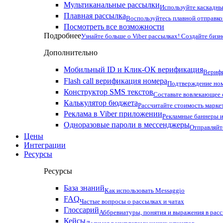
Мультиканальные рассылки
Используйте каскадны
Плавная рассылка
Воспользуйтесь плавной отправко
Посмотреть все возможности
Подробнее
Узнайте больше о Viber рассылках! Создайте бизн
Дополнительно
Мобильный ID и Клик-ОК верификация
Верифи
Flash call верификация номера
Подтверждение ном
Конструктор SMS текстов
Составьте вовлекающее
Калькулятор бюджета
Рассчитайте стоимость марке
Реклама в Viber приложении
Рекламные баннеры и
Одноразовые пароли в мессенджеры
Отправляйт
Цены
Интеграции
Ресурсы
Ресурсы
База знаний
Как использовать Messaggio
FAQ
Частые вопросы о рассылках и чатах
Глоссарий
Аббревиатуры, понятия и выражения в рас
Кейсы