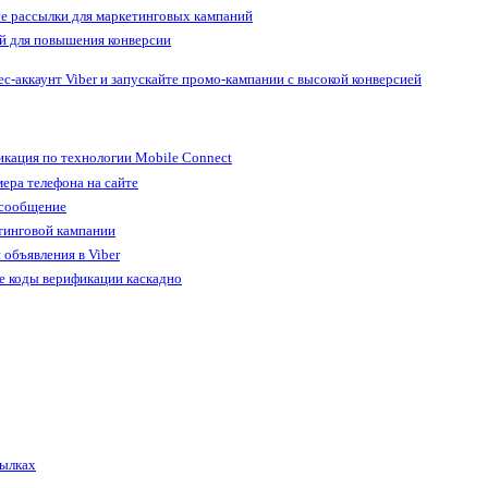
е рассылки для маркетинговых кампаний
й для повышения конверсии
ес-аккаунт Viber и запускайте промо-кампании с высокой конверсией
кация по технологии Mobile Connect
ера телефона на сайте
 сообщение
тинговой кампании
 объявления в Viber
е коды верификации каскадно
сылках