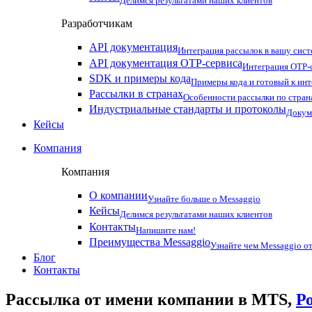
Делимся результатами наших клиентов
Разработчикам
API документация
Интеграция рассылок в вашу сис
API документация OTP-сервиса
Интеграция OTP-с
SDK и примеры кода
Примеры кода и готовый к ин
Рассылки в странах
Особенности рассылки по стран
Индустриальные стандарты и протоколы
Докум
Кейсы
Компания
Компания
О компании
Узнайте больше о Messaggio
Кейсы
Делимся результатами наших клиентов
Контакты
Напишите нам!
Преимущества Messaggio
Узнайте чем Messaggio от
Блог
Контакты
Рассылка от имени компании в MTS,
Р