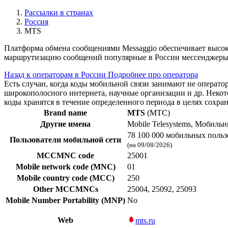
Рассылки в странах
Россия
MTS
Платформа обмена сообщениями Messaggio обеспечивает высок
маршрутизацию сообщений популярные в России мессенджеры 
Назад к операторам в России
Подробнее про оператора
Есть случаи, когда коды мобильной связи занимают не операт
широкополосного интернета, научные организации и др. Нек
коды хранятся в течение определенного периода в целях сохра
Brand name
MTS
(МТС)
Другие имена
Mobile Telesystems, Мобиль
78 100 000 мобильных польз
Пользователи мобильной сети
(на 09/08/2026)
MCCMNC code
25001
Mobile network code (MNC)
01
Mobile country code (MCC)
250
Other MCCMNCs
25004, 25092, 25093
Mobile Number Portability (MNP)
No
Web
mts.ru