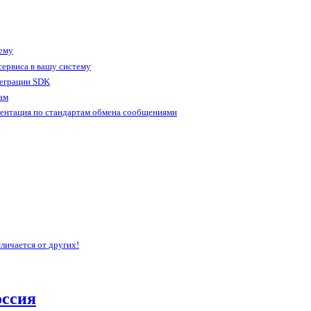
тему
ервиса в вашу систему
теграции SDK
ам
ентация по стандартам обмена сообщениями
личается от других!
оссия