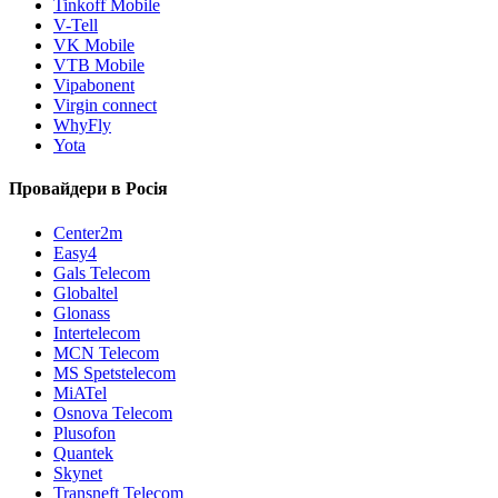
Tinkoff Mobile
V-Tell
VK Mobile
VTB Mobile
Vipabonent
Virgin connect
WhyFly
Yota
Провайдери в Росія
Center2m
Easy4
Gals Telecom
Globaltel
Glonass
Intertelecom
MCN Telecom
MS Spetstelecom
MiATel
Osnova Telecom
Plusofon
Quantek
Skynet
Transneft Telecom