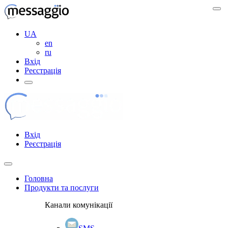
UA
en
ru
Вхід
Реєстрація
Вхід
Реєстрація
Головна
Продукти та послуги
Канали комунікації