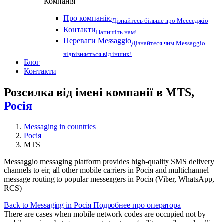
Компанія
Про компанію
Дізнайтесь більше про Месседжіо
Контакти
Напишіть нам!
Переваги Messaggio
Дізнайтеся чим Messaggio
відрізняється від інших!
Блог
Контакти
Розсилка від імені компанії в MTS,
Росія
Messaging in countries
Росія
MTS
Messaggio messaging platform provides high-quality SMS delivery
channels to eir, all other mobile carriers in Росія and multichannel
message routing to popular messengers in Росія (Viber, WhatsApp,
RCS)
Back to Messaging in Росія
Подробнее про оператора
There are cases when mobile network codes are occupied not by