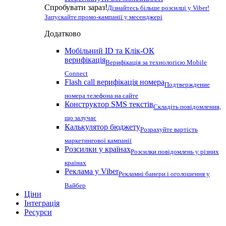
Спробувати зараз!
Дізнайтесь більше розсилці у Viber!
Запускайте промо-кампанії у месенджері
Додатково
Мобільний ID та Клік-ОК
верифікація
Верифікація за технологією Mobile
Connect
Flash call верифікація номера
Подтверждение
номера телефона на сайте
Конструктор SMS текстів
Складіть повідомлення,
що залучає
Калькулятор бюджету
Розрахуйте вартість
маркетингової кампанії
Розсилки у країнах
Розсилки повідомлень у різних
країнах
Реклама у Viber
Рекламні банери і оголошення у
Вайбер
Ціни
Інтеграція
Ресурси