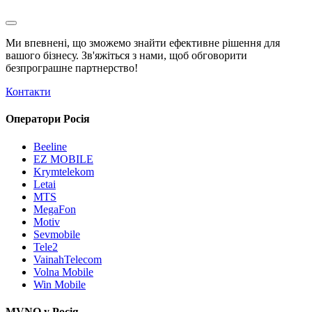
Ми впевнені, що зможемо знайти ефективне рішення для
вашого бізнесу. Зв'яжіться з нами, щоб обговорити
безпрограшне
партнерство!
Контакти
Оператори Росія
Beeline
EZ MOBILE
Krymtelekom
Letai
MTS
MegaFon
Motiv
Sevmobile
Tele2
VainahTelecom
Volna Mobile
Win Mobile
MVNO у Росія