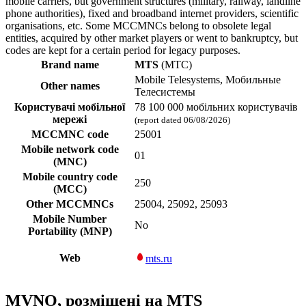
mobile carriers, but government structures (military, railway, landline
phone authorities), fixed and broadband internet providers, scientific
organisations, etc. Some MCCMNCs belong to obsolete legal
entities, acquired by other market players or went to bankruptcy, but
codes are kept for a certain period for legacy purposes.
Brand name
MTS
(МТС)
Mobile Telesystems, Мобильные
Other names
Телесистемы
Користувачі мобільної
78 100 000 мобільних користувачів
мережі
(report dated 06/08/2026)
MCCMNC code
25001
Mobile network code
01
(MNC)
Mobile country code
250
(MCC)
Other MCCMNCs
25004, 25092, 25093
Mobile Number
No
Portability (MNP)
Web
mts.ru
MVNO, розміщені на MTS