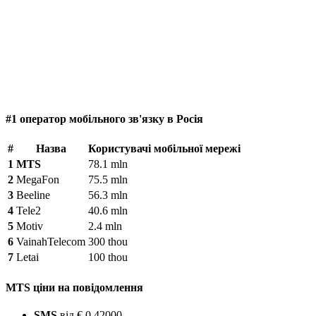
#1 оператор мобільного зв'язку в Росія
#
Назва
Користувачі мобільної мережі
1
MTS
78.1 mln
2
MegaFon
75.5 mln
3
Beeline
56.3 mln
4
Tele2
40.6 mln
5
Motiv
2.4 mln
6
VainahTelecom
300 thou
7
Letai
100 thou
MTS ціни на повідомлення
SMS
від € 0.42000