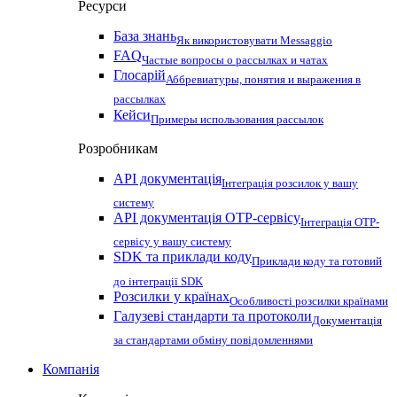
Ресурси
База знань
Як використовувати Messaggio
FAQ
Частые вопросы о рассылках и чатах
Глосарій
Аббревиатуры, понятия и выражения в
рассылках
Кейси
Примеры использования рассылок
Розробникам
API документація
Інтеграція розсилок у вашу
систему
API документація OTP-сервісу
Інтеграція OTP-
сервісу у вашу систему
SDK та приклади коду
Приклади коду та готовий
до інтеграції SDK
Розсилки у країнах
Особливості розсилки країнами
Галузеві стандарти та протоколи
Документація
за стандартами обміну повідомленнями
Компанія