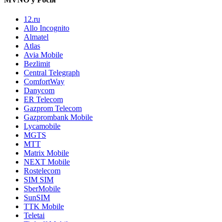
12.ru
Allo Incognito
Almatel
Atlas
Avia Mobile
Bezlimit
Central Telegraph
ComfortWay
Danycom
ER Telecom
Gazprom Telecom
Gazprombank Mobile
Lycamobile
MGTS
MTT
Matrix Mobile
NEXT Mobile
Rostelecom
SIM SIM
SberMobile
SunSIM
TTK Mobile
Teletai