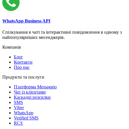
WhatsApp Business API
Спілкування в чаті та інтерактивні повідомлення в одному з
найпопулярніших месенджерів.
Компанія
Блог
Контакти
Про нас
Продукти та послуги
Платформа Messaggio
Чат із клієнтами
Каскадні розсилки
SMS
Viber
WhatsApp
Verified SMS
RCS