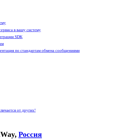
тему
ервиса в вашу систему
теграции SDK
ам
ентация по стандартам обмена сообщениями
личается от других!
tWay,
Россия