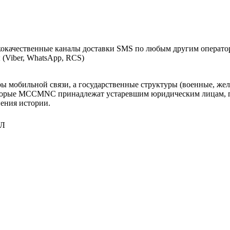
окачественные каналы доставки SMS по любым другим оператор
(Viber, WhatsApp, RCS)
оры мобильной связи, а государственные структуры (военные, ж
оторые MCCMNC принадлежат устаревшим юридическим лицам, п
нения истории.
ЕЛ