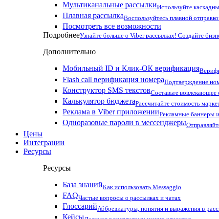
Мультиканальные рассылки
Используйте каскадны
Плавная рассылка
Воспользуйтесь плавной отправко
Посмотреть все возможности
Подробнее
Узнайте больше о Viber рассылках! Создайте бизн
Дополнительно
Мобильный ID и Клик-ОК верификация
Верифи
Flash call верификация номера
Подтверждение ном
Конструктор SMS текстов
Составьте вовлекающее
Калькулятор бюджета
Рассчитайте стоимость марке
Реклама в Viber приложении
Рекламные баннеры и
Одноразовые пароли в мессенджеры
Отправляйт
Цены
Интеграции
Ресурсы
Ресурсы
База знаний
Как использовать Messaggio
FAQ
Частые вопросы о рассылках и чатах
Глоссарий
Аббревиатуры, понятия и выражения в рас
Кейсы