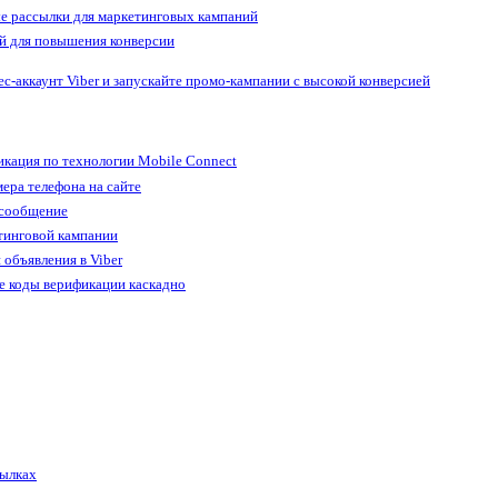
е рассылки для маркетинговых кампаний
й для повышения конверсии
ес-аккаунт Viber и запускайте промо-кампании с высокой конверсией
кация по технологии Mobile Connect
ера телефона на сайте
 сообщение
тинговой кампании
 объявления в Viber
е коды верификации каскадно
сылках