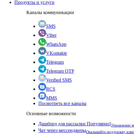
Продукты и услуги
Каналы коммуникации
SMS
Viber
WhatsApp
VKontakte
Telegram
Telegram OTP
Verified SMS
RCS
MMS
Посмотреть все каналы
Основные возможности
Дашборд для рассылки
Популярно!
Управление 
Чат через мессенджеры
Оказывайте поддержку кли