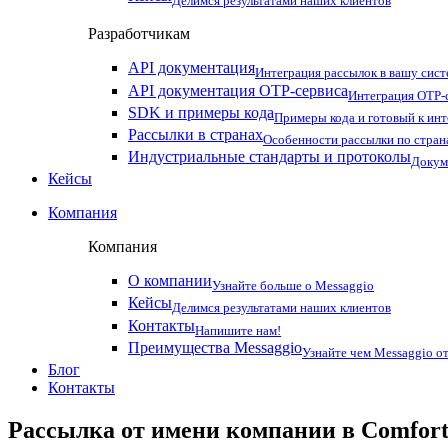
Делимся результатами наших клиентов
Разработчикам
API документация
Интеграция рассылок в вашу сис
API документация OTP-сервиса
Интеграция OTP-с
SDK и примеры кода
Примеры кода и готовый к ин
Рассылки в странах
Особенности рассылки по стран
Индустриальные стандарты и протоколы
Докум
Кейсы
Компания
Компания
О компании
Узнайте больше о Messaggio
Кейсы
Делимся результатами наших клиентов
Контакты
Напишите нам!
Преимущества Messaggio
Узнайте чем Messaggio от
Блог
Контакты
Рассылка от имени компании в Comfor