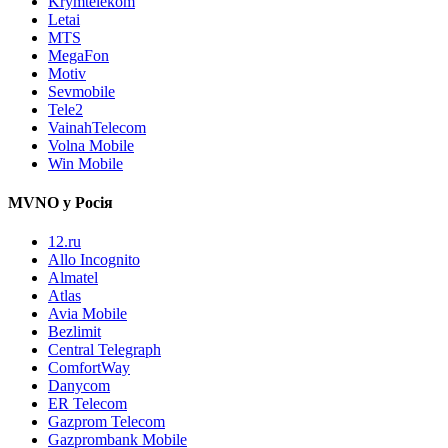
Krymtelekom
Letai
MTS
MegaFon
Motiv
Sevmobile
Tele2
VainahTelecom
Volna Mobile
Win Mobile
MVNO у Росія
12.ru
Allo Incognito
Almatel
Atlas
Avia Mobile
Bezlimit
Central Telegraph
ComfortWay
Danycom
ER Telecom
Gazprom Telecom
Gazprombank Mobile