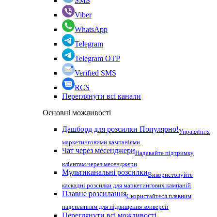
SMS
Viber
WhatsApp
Telegram
Telegram OTP
Verified SMS
RCS
Переглянути всі канали
Основні можливості
Дашборд для розсилки
Популярно!
Управління
маркетинговими кампаніями
Чат через месенджери
Надавайте підтримку
клієнтам через месенджери
Мультиканальні розсилки
Використовуйте
каскадні розсилки для маркетингових кампаній
Плавне розсилання
Скористайтеся плавним
надсиланням для підвищення конверсії
Переглянути всі можливості