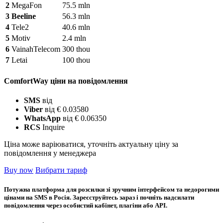
2
MegaFon
75.5 mln
3
Beeline
56.3 mln
4
Tele2
40.6 mln
5
Motiv
2.4 mln
6
VainahTelecom
300 thou
7
Letai
100 thou
ComfortWay ціни на повідомлення
SMS
від
Viber
від € 0.03580
WhatsApp
від € 0.06350
RCS
Inquire
Ціна може варіюватися, уточніть актуальну ціну за
повідомлення у менеджера
Buy now
Вибрати тариф
Потужна платформа для розсилки зі зручним інтерфейсом та недорогими
цінами на SMS в Росія. Зареєструйтесь зараз і почніть надсилати
повідомлення через особистий кабінет, плагіни або API.