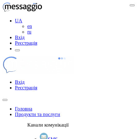
UA
en
ru
Вхід
Реєстрація
Вхід
Реєстрація
Головна
Продукти та послуги
Канали комунікації