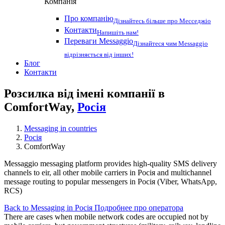
Компанія
Про компанію
Дізнайтесь більше про Месседжіо
Контакти
Напишіть нам!
Переваги Messaggio
Дізнайтеся чим Messaggio
відрізняється від інших!
Блог
Контакти
Розсилка від імені компанії в
ComfortWay,
Росія
Messaging in countries
Росія
ComfortWay
Messaggio messaging platform provides high-quality SMS delivery
channels to eir, all other mobile carriers in Росія and multichannel
message routing to popular messengers in Росія (Viber, WhatsApp,
RCS)
Back to Messaging in Росія
Подробнее про оператора
There are cases when mobile network codes are occupied not by