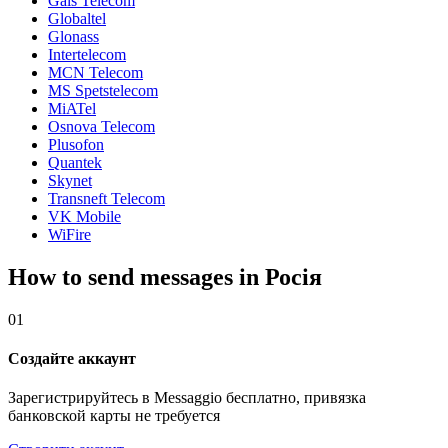
Gals Telecom
Globaltel
Glonass
Intertelecom
MCN Telecom
MS Spetstelecom
MiATel
Osnova Telecom
Plusofon
Quantek
Skynet
Transneft Telecom
VK Mobile
WiFire
How to send messages in Росія
01
Создайте аккаунт
Зарегистрируйтесь в Messaggio бесплатно, привязка
банковской карты не требуется