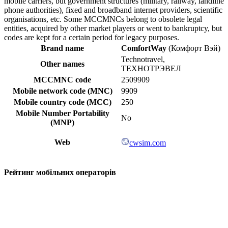
mobile carriers, but government structures (military, railway, landline
phone authorities), fixed and broadband internet providers, scientific
organisations, etc. Some MCCMNCs belong to obsolete legal
entities, acquired by other market players or went to bankruptcy, but
codes are kept for a certain period for legacy purposes.
Brand name
ComfortWay
(Комфорт Вэй)
Technotravel,
Other names
ТЕХНОТРЭВЕЛ
MCCMNC code
2509909
Mobile network code (MNC)
9909
Mobile country code (MCC)
250
Mobile Number Portability
No
(MNP)
Web
cwsim.com
Рейтинг мобільних операторів