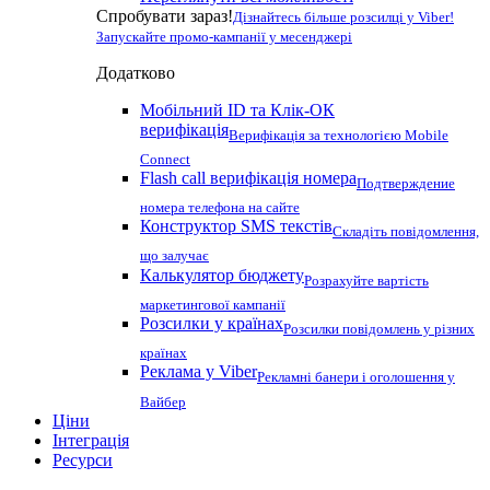
Спробувати зараз!
Дізнайтесь більше розсилці у Viber!
Запускайте промо-кампанії у месенджері
Додатково
Мобільний ID та Клік-ОК
верифікація
Верифікація за технологією Mobile
Connect
Flash call верифікація номера
Подтверждение
номера телефона на сайте
Конструктор SMS текстів
Складіть повідомлення,
що залучає
Калькулятор бюджету
Розрахуйте вартість
маркетингової кампанії
Розсилки у країнах
Розсилки повідомлень у різних
країнах
Реклама у Viber
Рекламні банери і оголошення у
Вайбер
Ціни
Інтеграція
Ресурси