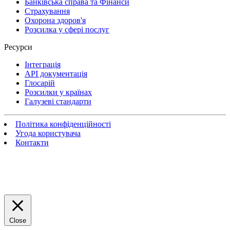
Банківська справа та Фінанси
Страхування
Охорона здоров'я
Розсилка у сфері послуг
Ресурси
Інтеграція
API документація
Глосарій
Розсилки у країнах
Галузеві стандарти
Політика конфіденційності
Угода користувача
Контакти
Close