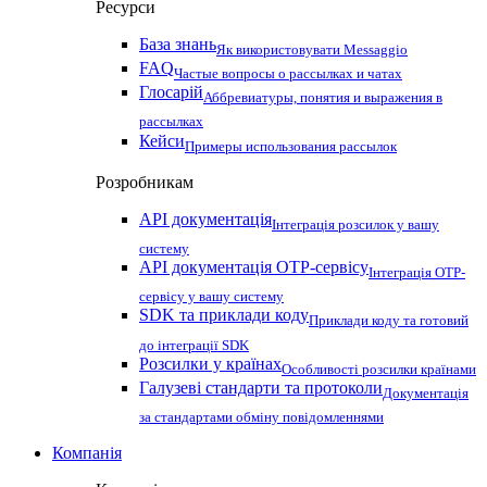
Ресурси
База знань
Як використовувати Messaggio
FAQ
Частые вопросы о рассылках и чатах
Глосарій
Аббревиатуры, понятия и выражения в
рассылках
Кейси
Примеры использования рассылок
Розробникам
API документація
Інтеграція розсилок у вашу
систему
API документація OTP-сервісу
Інтеграція OTP-
сервісу у вашу систему
SDK та приклади коду
Приклади коду та готовий
до інтеграції SDK
Розсилки у країнах
Особливості розсилки країнами
Галузеві стандарти та протоколи
Документація
за стандартами обміну повідомленнями
Компанія