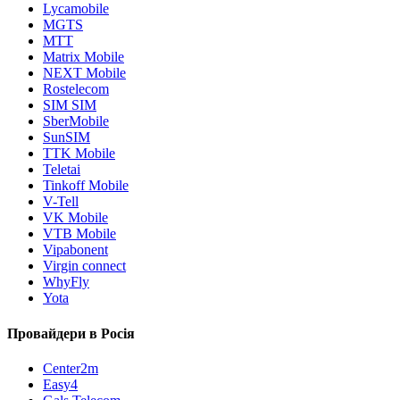
Lycamobile
MGTS
MTT
Matrix Mobile
NEXT Mobile
Rostelecom
SIM SIM
SberMobile
SunSIM
TTK Mobile
Teletai
Tinkoff Mobile
V-Tell
VK Mobile
VTB Mobile
Vipabonent
Virgin connect
WhyFly
Yota
Провайдери в Росія
Center2m
Easy4