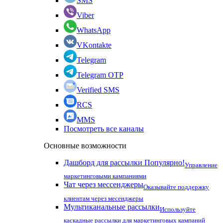
SMS
Viber
WhatsApp
VKontakte
Telegram
Telegram OTP
Verified SMS
RCS
MMS
Посмотреть все каналы
Основные возможности
Дашборд для рассылки
Популярно!
Управление
маркетинговыми кампаниями
Чат через мессенджеры
Оказывайте поддержку
клиентам через месенджеры
Мультиканальные рассылки
Используйте
каскадные рассылки для маркетинговых кампаний