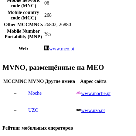
Mobile network
06
code (MNC)
Mobile country
268
code (MCC)
Other MCCMNCs
26802, 26880
Mobile Number
Yes
Portability (MNP)
Web
www.meo.pt
MVNO, размещённые на MEO
MCCMNC
MVNO
Другие имена
Адрес сайта
–
Moche
www.moche.pt
–
UZO
www.uzo.pt
Рейтинг мобильных операторов