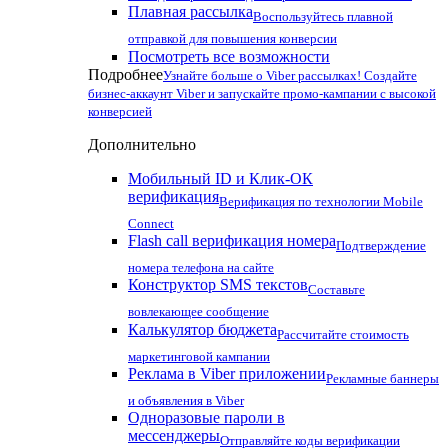
Плавная рассылка
Воспользуйтесь плавной
отправкой для повышения конверсии
Посмотреть все возможности
Подробнее
Узнайте больше о Viber рассылках! Создайте
бизнес-аккаунт Viber и запускайте промо-кампании с высокой
конверсией
Дополнительно
Мобильный ID и Клик-ОК
верификация
Верификация по технологии Mobile
Connect
Flash call верификация номера
Подтверждение
номера телефона на сайте
Конструктор SMS текстов
Составьте
вовлекающее сообщение
Калькулятор бюджета
Рассчитайте стоимость
маркетинговой кампании
Реклама в Viber приложении
Рекламные баннеры
и объявления в Viber
Одноразовые пароли в
мессенджеры
Отправляйте коды верификации