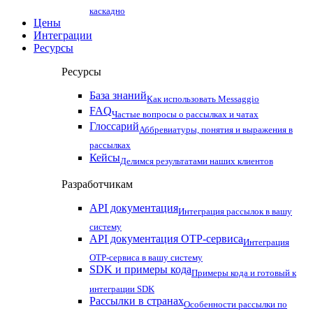
каскадно
Цены
Интеграции
Ресурсы
Ресурсы
База знаний
Как использовать Messaggio
FAQ
Частые вопросы о рассылках и чатах
Глоссарий
Аббревиатуры, понятия и выражения в
рассылках
Кейсы
Делимся результатами наших клиентов
Разработчикам
API документация
Интеграция рассылок в вашу
систему
API документация OTP-сервиса
Интеграция
OTP-сервиса в вашу систему
SDK и примеры кода
Примеры кода и готовый к
интеграции SDK
Рассылки в странах
Особенности рассылки по