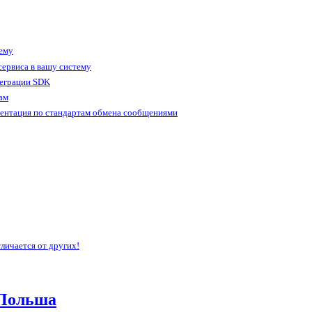
тему
ервиса в вашу систему
теграции SDK
ам
ентация по стандартам обмена сообщениями
личается от других!
Польша