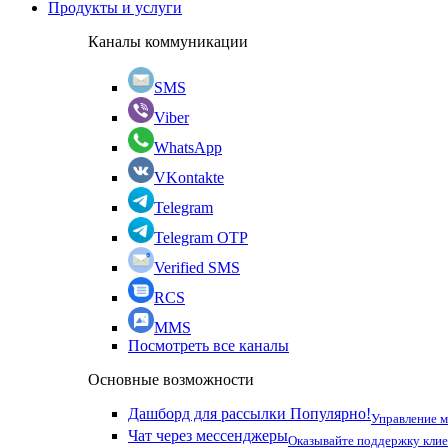
Продукты и услуги
Каналы коммуникации
SMS
Viber
WhatsApp
VKontakte
Telegram
Telegram OTP
Verified SMS
RCS
MMS
Посмотреть все каналы
Основные возможности
Дашборд для рассылки
Популярно!
Управление 
Чат через мессенджеры
Оказывайте поддержку кли