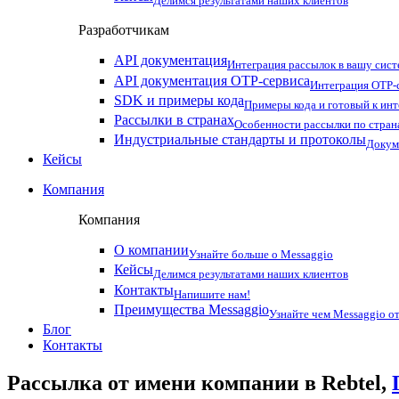
Делимся результатами наших клиентов
Разработчикам
API документация
Интеграция рассылок в вашу сис
API документация OTP-сервиса
Интеграция OTP-с
SDK и примеры кода
Примеры кода и готовый к ин
Рассылки в странах
Особенности рассылки по стран
Индустриальные стандарты и протоколы
Докум
Кейсы
Компания
Компания
О компании
Узнайте больше о Messaggio
Кейсы
Делимся результатами наших клиентов
Контакты
Напишите нам!
Преимущества Messaggio
Узнайте чем Messaggio от
Блог
Контакты
Рассылка от имени компании в Rebtel,