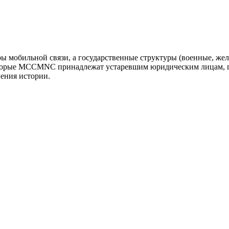
оры мобильной связи, а государственные структуры (военные, ж
оторые MCCMNC принадлежат устаревшим юридическим лицам, п
нения истории.