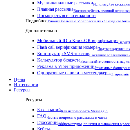
Мультиканальные рассылки
Используйте каскадны
Плавная рассылка
Воспользуйтесь плавной отправко
Посмотреть все возможности
Подробнее
Узнайте больше о Viber рассылках! Создайте бизн
Дополнительно
Мобильный ID и Клик-ОК верификация
Верифи
Flash call верификация номера
Подтверждение ном
Конструктор SMS текстов
Составьте вовлекающее
Калькулятор бюджета
Рассчитайте стоимость марке
Реклама в Viber приложении
Рекламные баннеры и
Одноразовые пароли в мессенджеры
Отправляйт
Цены
Интеграции
Ресурсы
Ресурсы
База знаний
Как использовать Messaggio
FAQ
Частые вопросы о рассылках и чатах
Глоссарий
Аббревиатуры, понятия и выражения в рас
Кейсы