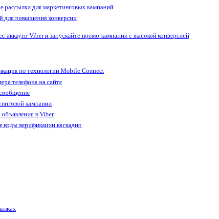
е рассылки для маркетинговых кампаний
й для повышения конверсии
ес-аккаунт Viber и запускайте промо-кампании с высокой конверсией
кация по технологии Mobile Connect
ера телефона на сайте
 сообщение
тинговой кампании
 объявления в Viber
е коды верификации каскадно
сылках