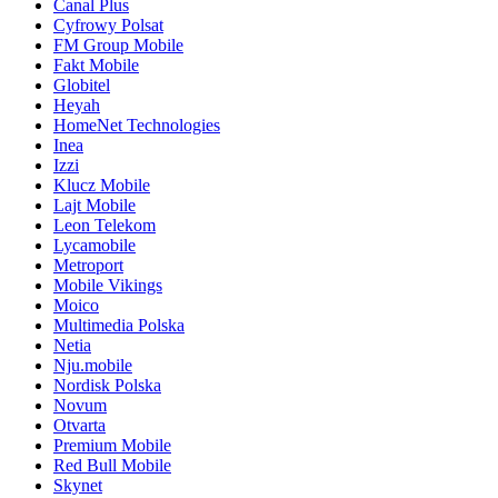
Canal Plus
Cyfrowy Polsat
FM Group Mobile
Fakt Mobile
Globitel
Heyah
HomeNet Technologies
Inea
Izzi
Klucz Mobile
Lajt Mobile
Leon Telekom
Lycamobile
Metroport
Mobile Vikings
Moico
Multimedia Polska
Netia
Nju.mobile
Nordisk Polska
Novum
Otvarta
Premium Mobile
Red Bull Mobile
Skynet