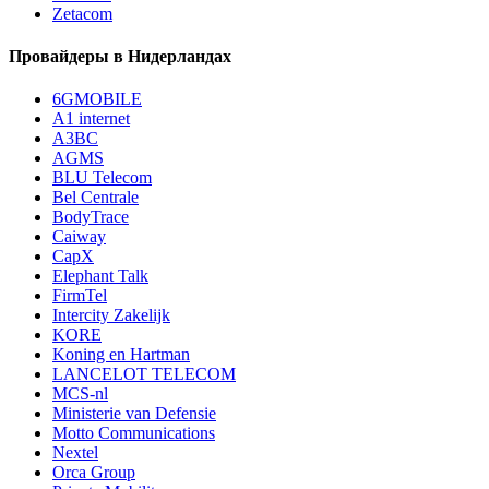
Zetacom
Провайдеры в Нидерландах
6GMOBILE
A1 internet
A3BC
AGMS
BLU Telecom
Bel Centrale
BodyTrace
Caiway
CapX
Elephant Talk
FirmTel
Intercity Zakelijk
KORE
Koning en Hartman
LANCELOT TELECOM
MCS-nl
Ministerie van Defensie
Motto Communications
Nextel
Orca Group