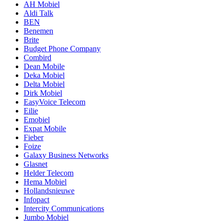
AH Mobiel
Aldi Talk
BEN
Benemen
Brite
Budget Phone Company
Combird
Dean Mobile
Deka Mobiel
Delta Mobiel
Dirk Mobiel
EasyVoice Telecom
Eilie
Emobiel
Expat Mobile
Fieber
Foize
Galaxy Business Networks
Glasnet
Helder Telecom
Hema Mobiel
Hollandsnieuwe
Infopact
Intercity Communications
Jumbo Mobiel