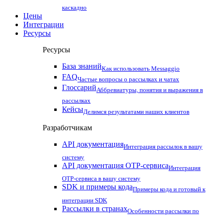
каскадно
Цены
Интеграции
Ресурсы
Ресурсы
База знаний
Как использовать Messaggio
FAQ
Частые вопросы о рассылках и чатах
Глоссарий
Аббревиатуры, понятия и выражения в
рассылках
Кейсы
Делимся результатами наших клиентов
Разработчикам
API документация
Интеграция рассылок в вашу
систему
API документация OTP-сервиса
Интеграция
OTP-сервиса в вашу систему
SDK и примеры кода
Примеры кода и готовый к
интеграции SDK
Рассылки в странах
Особенности рассылки по