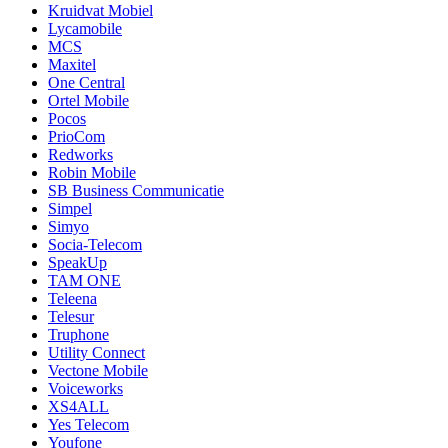
Kruidvat Mobiel
Lycamobile
MCS
Maxitel
One Central
Ortel Mobile
Pocos
PrioCom
Redworks
Robin Mobile
SB Business Communicatie
Simpel
Simyo
Socia-Telecom
SpeakUp
TAM ONE
Teleena
Telesur
Truphone
Utility Connect
Vectone Mobile
Voiceworks
XS4ALL
Yes Telecom
Youfone