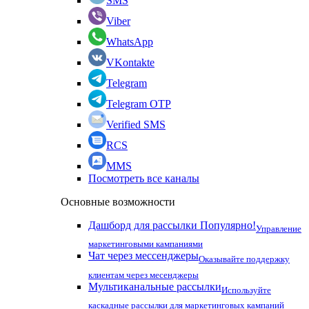
SMS
Viber
WhatsApp
VKontakte
Telegram
Telegram OTP
Verified SMS
RCS
MMS
Посмотреть все каналы
Основные возможности
Дашборд для рассылки
Популярно!
Управление
маркетинговыми кампаниями
Чат через мессенджеры
Оказывайте поддержку
клиентам через месенджеры
Мультиканальные рассылки
Используйте
каскадные рассылки для маркетинговых кампаний