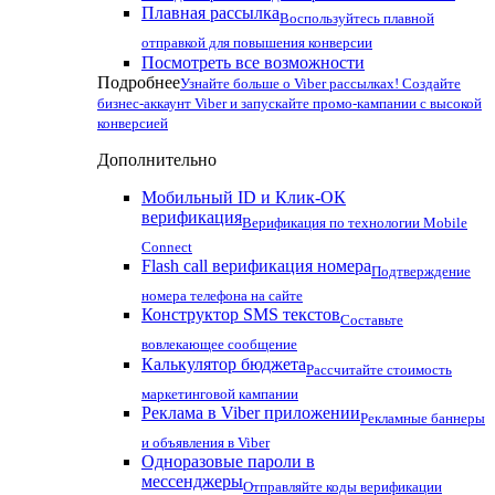
Плавная рассылка
Воспользуйтесь плавной
отправкой для повышения конверсии
Посмотреть все возможности
Подробнее
Узнайте больше о Viber рассылках! Создайте
бизнес-аккаунт Viber и запускайте промо-кампании с высокой
конверсией
Дополнительно
Мобильный ID и Клик-ОК
верификация
Верификация по технологии Mobile
Connect
Flash call верификация номера
Подтверждение
номера телефона на сайте
Конструктор SMS текстов
Составьте
вовлекающее сообщение
Калькулятор бюджета
Рассчитайте стоимость
маркетинговой кампании
Реклама в Viber приложении
Рекламные баннеры
и объявления в Viber
Одноразовые пароли в
мессенджеры
Отправляйте коды верификации