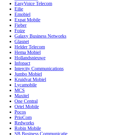
EasyVoice Telecom
Eilie
Emobiel
Expat Mobile
Fieber
Foize
Galaxy Business Networks
Glasnet
Helder Telecom
Hema Mobiel
Hollandsnieuwe
Infopact
Intercity Communications
Jumbo Mobiel
Kruidvat Mobiel
Lycamobile
MCS
Maxitel
One Central
Ortel Mobile
Pocos
PrioCom
Redworks
Robin Mobile
SB Business Communicatie