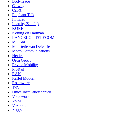
BodyTrace
Caiway
CapX
Elephant Talk
FirmTel
Intercity Zakelijk
KORE
Koning en Hartman
LANCELOT TELECOM
MCS-nl
Ministerie van Defensie
Motto Communications
Nextel
Orca Group
Private Mobility
ProRail
RAN
Raffel Mobiel
Roamware
TSV
Unica Installatietechniek
Voiceworks
VoipIT
Voxbone
Ziggo