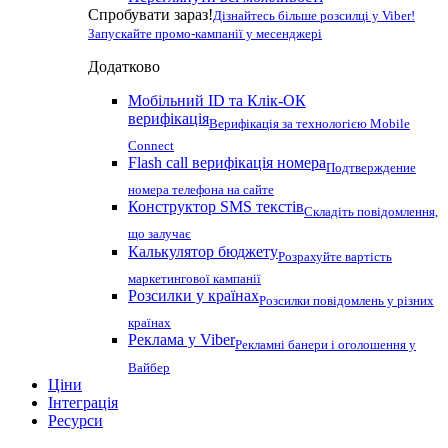
Спробувати зараз!
Дізнайтесь більше розсилці у Viber!
Запускайте промо-кампанії у месенджері
Додатково
Мобільний ID та Клік-ОК
верифікація
Верифікація за технологією Mobile
Connect
Flash call верифікація номера
Подтверждение
номера телефона на сайте
Конструктор SMS текстів
Складіть повідомлення,
що залучає
Калькулятор бюджету
Розрахуйте вартість
маркетингової кампанії
Розсилки у країнах
Розсилки повідомлень у різних
країнах
Реклама у Viber
Рекламні банери і оголошення у
Вайбер
Ціни
Інтеграція
Ресурси