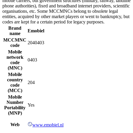
mobile carriers, but government structures (military, railway, landline
phone authorities), fixed and broadband internet providers, scientific
organisations, etc. Some MCCMNCs belong to obsolete legal
entities, acquired by other market players or went to bankruptcy, but
codes are kept for a certain period for legacy purposes.
Brand
Emobiel
name
MCCMNC
2040403
code
Mobile
network
0403
code
(MNC)
Mobile
country
204
code
(MCC)
Mobile
Number
Yes
Portability
(MNP)
Web
www.emobiel.nl