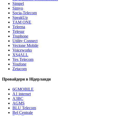
Simpel
Simyo
Socia-Telecom
SpeakUp
TAM ONE
Teleena
Telesur
Truphone
Utility Connect
Vectone Mobile
Voiceworks
XS4ALL
Yes Telecom
Youfone
Zetacom
Провайдери в Нідерланди
6GMOBILE
A1 internet
A3BC
AGMS
BLU Telecom
Bel Centrale