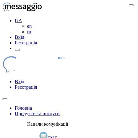
UA
en
ru
Вхід
Реєстрація
Вхід
Реєстрація
Головна
Продукти та послуги
Канали комунікації