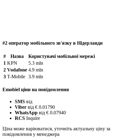
#2 оператор мобільного зв'язку в Нідерланди
#
Назва
Користувачі мобільної мережі
1
KPN
5.3 mln
2
Vodafone
4.9 mln
3
T-Mobile
3.9 mln
Emobiel ціни на повідомлення
SMS
від
Viber
від € 0.01790
WhatsApp
від € 0.07940
RCS
Inquire
Ціна може варіюватися, уточніть актуальну ціну за
повідомлення у менеджера