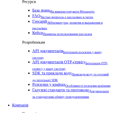
Ресурси
База знань
Як використовувати Messaggio
FAQ
Частые вопросы о рассылках и чатах
Глосарій
Аббревиатуры, понятия и выражения в
рассылках
Кейси
Примеры использования рассылок
Розробникам
API документація
Інтеграція розсилок у вашу
систему
API документація OTP-сервісу
Інтеграція OTP-
сервісу у вашу систему
SDK та приклади коду
Приклади коду та готовий
до інтеграції SDK
Розсилки у країнах
Особливості розсилки країнами
Галузеві стандарти та протоколи
Документація
за стандартами обміну повідомленнями
Компанія