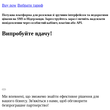
Buy now
Вибрати тариф
Потужна платформа для розсилки зі зручним інтерфейсом та недорогими
цінами на SMS в Нідерланди. Зареєструйтесь зараз і почніть надсилати
повідомлення через особистий кабінет, плагіни або API.
Випробуйте вдачу!
Ми впевнені, що зможемо знайти ефективне рішення для
вашого бізнесу. Зв'яжіться з нами, щоб обговорити
безпрограшне
партнерство!