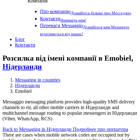
Компанія
Про компанію
Дізнайтесь більше про Месседжіо
Контакти
Напишіть нам!
Переваги Messaggio
Дізнайтеся чим Messaggio
відрізняється від інших!
Блог
Контакти
Розсилка від імені компанії в Emobiel,
Нідерланди
Messaging in countries
Нідерланди
Emobiel
Messaggio messaging platform provides high-quality SMS delivery
channels to eir, all other mobile carriers in Нідерланди and
multichannel message routing to popular messengers in Нідерланди
(Viber, WhatsApp, RCS)
Back to Messaging in Нідерланди
Подробнее про оператора
There are cases when mobile network codes are occupied not by