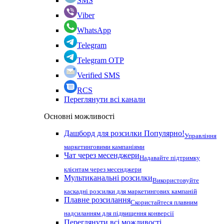
SMS
Viber
WhatsApp
Telegram
Telegram OTP
Verified SMS
RCS
Переглянути всі канали
Основні можливості
Дашборд для розсилки
Популярно!
Управління
маркетинговими кампаніями
Чат через месенджери
Надавайте підтримку
клієнтам через месенджери
Мультиканальні розсилки
Використовуйте
каскадні розсилки для маркетингових кампаній
Плавне розсилання
Скористайтеся плавним
надсиланням для підвищення конверсії
Переглянути всі можливості