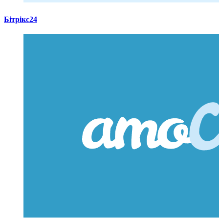
Бітрікс24