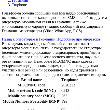
Германия
Truphone
Платформа обмена сообщениями Messaggio обеспечивает
высококачественные каналы доставки SMS по любым другим
операторам мобильной связи в Германии, а также
многоканальную маршрутизацию сообщений популярные в
Германии мессенджеры (Viber, WhatsApp, RCS)
Назад к операторам в Германии
Подробнее про оператора
Есть случаи, когда коды мобильной связи занимают не
операторы мобильной связи, а государственные структуры
(военные, железнодорожные, стационарные), провайдеры
фиксированного и широкополосного интернета, научные
организации и др. Некоторые MCCMNC принадлежат
устаревшим юридическим лицам, приобретены другими
участниками рынка или разорились, но коды хранятся в
течение определенного периода в целях сохранения истории.
Brand name
Truphone
MCCMNC code
2620213
Mobile network code (MNC)
0213
Mobile country code (MCC)
262
Mobile Number Portability (MNP)
Yes