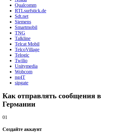
Qualcomm
RTLsurfstick.de
Sdt.net
Siemens
Smartmobil
TNG
Talkline
Telcat Mobil
TelcoVillage
Telogic
Twilio
Unitymedia
Wobcom
ng4T
sipgate
Как отправлять сообщения в
Германии
01
Создайте аккаунт