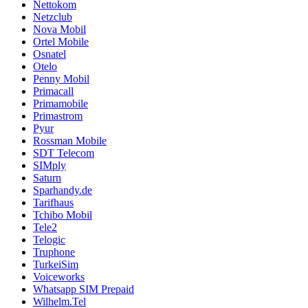
Nettokom
Netzclub
Nova Mobil
Ortel Mobile
Osnatel
Otelo
Penny Mobil
Primacall
Primamobile
Primastrom
Pyur
Rossman Mobile
SDT Telecom
SIMply
Saturn
Sparhandy.de
Tarifhaus
Tchibo Mobil
Tele2
Telogic
Truphone
TurkeiSim
Voiceworks
Whatsapp SIM Prepaid
Wilhelm.Tel