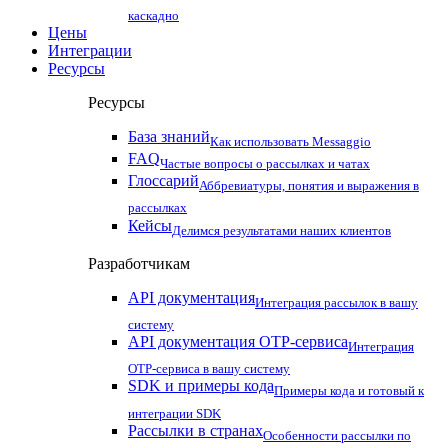
каскадно
Цены
Интеграции
Ресурсы
Ресурсы
База знаний
Как использовать Messaggio
FAQ
Частые вопросы о рассылках и чатах
Глоссарий
Аббревиатуры, понятия и выражения в
рассылках
Кейсы
Делимся результатами наших клиентов
Разработчикам
API документация
Интеграция рассылок в вашу
систему
API документация OTP-сервиса
Интеграция
OTP-сервиса в вашу систему
SDK и примеры кода
Примеры кода и готовый к
интеграции SDK
Рассылки в странах
Особенности рассылки по