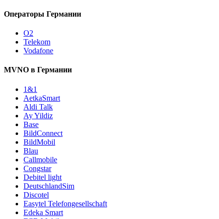
Операторы Германии
O2
Telekom
Vodafone
MVNO в Германии
1&1
AetkaSmart
Aldi Talk
Ay Yildiz
Base
BildConnect
BildMobil
Blau
Callmobile
Congstar
Debitel light
DeutschlandSim
Discotel
Easytel Telefongesellschaft
Edeka Smart