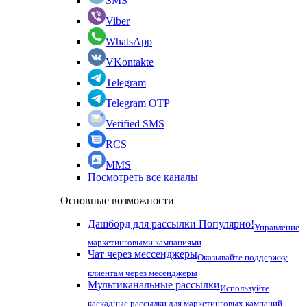
SMS
Viber
WhatsApp
VKontakte
Telegram
Telegram OTP
Verified SMS
RCS
MMS
Посмотреть все каналы
Основные возможности
Дашборд для рассылки
Популярно!
Управление
маркетинговыми кампаниями
Чат через мессенджеры
Оказывайте поддержку
клиентам через месенджеры
Мультиканальные рассылки
Используйте
каскадные рассылки для маркетинговых кампаний