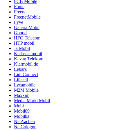
FCB Mobile
Fonic
Freenet
FreenetMobile
Fyve
Galeria Mobil
Goood
HFO Telecom
HTP mobil
Ja Mobil
K classic mobil
Kevag Telekom
Klarmobil.de
Lebara
Lidl Connect
Lifecell
Lycamobile
M2M Mobile
Maxxim
Media Markt Mobil
Mobi
Mobil09
Mobilka
NetAachen
NetCologne