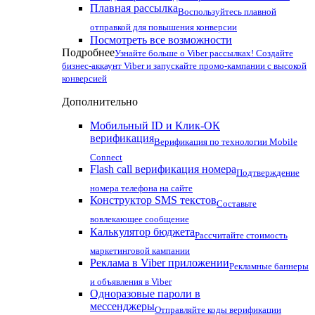
Плавная рассылка
Воспользуйтесь плавной
отправкой для повышения конверсии
Посмотреть все возможности
Подробнее
Узнайте больше о Viber рассылках! Создайте
бизнес-аккаунт Viber и запускайте промо-кампании с высокой
конверсией
Дополнительно
Мобильный ID и Клик-ОК
верификация
Верификация по технологии Mobile
Connect
Flash call верификация номера
Подтверждение
номера телефона на сайте
Конструктор SMS текстов
Составьте
вовлекающее сообщение
Калькулятор бюджета
Рассчитайте стоимость
маркетинговой кампании
Реклама в Viber приложении
Рекламные баннеры
и объявления в Viber
Одноразовые пароли в
мессенджеры
Отправляйте коды верификации