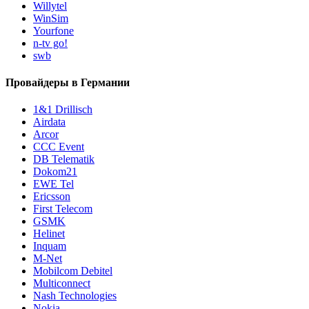
Willytel
WinSim
Yourfone
n-tv go!
swb
Провайдеры в Германии
1&1 Drillisch
Airdata
Arcor
CCC Event
DB Telematik
Dokom21
EWE Tel
Ericsson
First Telecom
GSMK
Helinet
Inquam
M-Net
Mobilcom Debitel
Multiconnect
Nash Technologies
Nokia