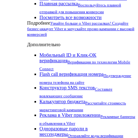
Плавная рассылка
Воспользуйтесь плавной
отправкой для повышения конверсии
Посмотреть все возможности
Подробнее
Узнайте больше о Viber рассылках! Создайте
бизнес-аккаунт Viber и запускайте промо-кампании с высокой
конверсией
Дополнительно
Мобильный ID и Клик-ОК
верификация
Верификация по технологии Mobile
Connect
Flash call верификация номера
Подтверждение
номера телефона на сайте
Конструктор SMS текстов
Составьте
вовлекающее сообщение
Калькулятор бюджета
Рассчитайте стоимость
маркетинговой кампании
Реклама в Viber приложении
Рекламные баннеры
и объявления в Viber
Одноразовые пароли в
мессенджеры
Отправляйте коды верификации