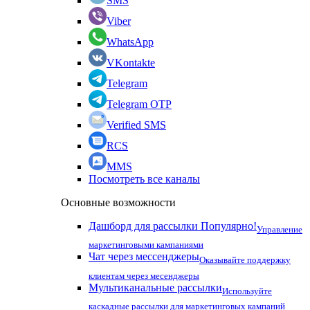
SMS
Viber
WhatsApp
VKontakte
Telegram
Telegram OTP
Verified SMS
RCS
MMS
Посмотреть все каналы
Основные возможности
Дашборд для рассылки
Популярно!
Управление
маркетинговыми кампаниями
Чат через мессенджеры
Оказывайте поддержку
клиентам через месенджеры
Мультиканальные рассылки
Используйте
каскадные рассылки для маркетинговых кампаний