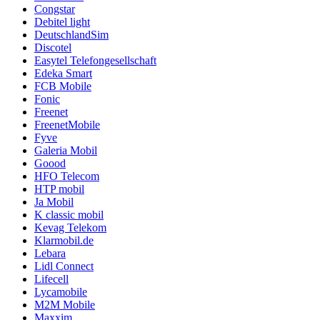
Congstar
Debitel light
DeutschlandSim
Discotel
Easytel Telefongesellschaft
Edeka Smart
FCB Mobile
Fonic
Freenet
FreenetMobile
Fyve
Galeria Mobil
Goood
HFO Telecom
HTP mobil
Ja Mobil
K classic mobil
Kevag Telekom
Klarmobil.de
Lebara
Lidl Connect
Lifecell
Lycamobile
M2M Mobile
Maxxim