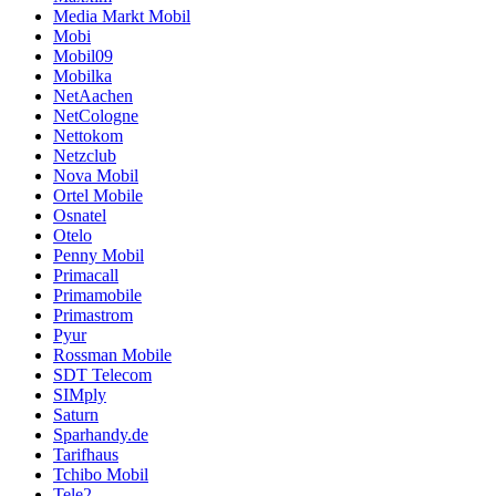
Media Markt Mobil
Mobi
Mobil09
Mobilka
NetAachen
NetCologne
Nettokom
Netzclub
Nova Mobil
Ortel Mobile
Osnatel
Otelo
Penny Mobil
Primacall
Primamobile
Primastrom
Pyur
Rossman Mobile
SDT Telecom
SIMply
Saturn
Sparhandy.de
Tarifhaus
Tchibo Mobil
Tele2