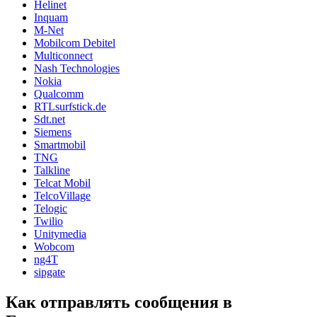
Helinet
Inquam
M-Net
Mobilcom Debitel
Multiconnect
Nash Technologies
Nokia
Qualcomm
RTLsurfstick.de
Sdt.net
Siemens
Smartmobil
TNG
Talkline
Telcat Mobil
TelcoVillage
Telogic
Twilio
Unitymedia
Wobcom
ng4T
sipgate
Как отправлять сообщения в