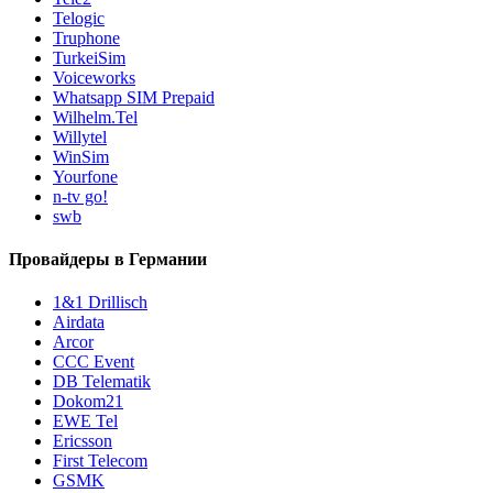
Telogic
Truphone
TurkeiSim
Voiceworks
Whatsapp SIM Prepaid
Wilhelm.Tel
Willytel
WinSim
Yourfone
n-tv go!
swb
Провайдеры в Германии
1&1 Drillisch
Airdata
Arcor
CCC Event
DB Telematik
Dokom21
EWE Tel
Ericsson
First Telecom
GSMK