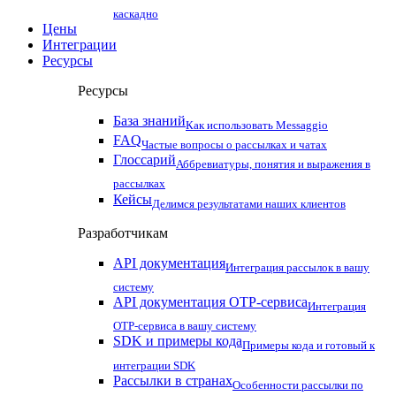
каскадно
Цены
Интеграции
Ресурсы
Ресурсы
База знаний
Как использовать Messaggio
FAQ
Частые вопросы о рассылках и чатах
Глоссарий
Аббревиатуры, понятия и выражения в
рассылках
Кейсы
Делимся результатами наших клиентов
Разработчикам
API документация
Интеграция рассылок в вашу
систему
API документация OTP-сервиса
Интеграция
OTP-сервиса в вашу систему
SDK и примеры кода
Примеры кода и готовый к
интеграции SDK
Рассылки в странах
Особенности рассылки по