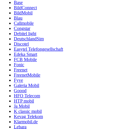
Base
BildConnect
BildMobil
Blau
Callmobile
Congstar
Debitel light
DeutschlandSim
Discotel
Easytel Telefongesellschaft
Edeka Smart
FCB Mobile
Fonic
Freenet
FreenetMobile
Fyve
Galeria Mobil
Goood
HFO Telecom
HTP mobil
Ja Mobil
K classic mobil
Kevag Telekom
Klarmobil.de
Lebara