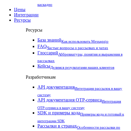
каскадно
Цены
Интеграции
Ресурсы
Ресурсы
База знаний
Как использовать Messaggio
FAQ
Частые вопросы о рассылках и чатах
Глоссарий
Аббревиатуры, понятия и выражения в
рассылках
Кейсы
Делимся результатами наших клиентов
Разработчикам
API документация
Интеграция рассылок в вашу
систему
API документация OTP-сервиса
Интеграция
OTP-сервиса в вашу систему
SDK и примеры кода
Примеры кода и готовый к
интеграции SDK
Рассылки в странах
Особенности рассылки по