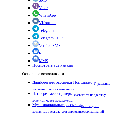
SMS
Viber
WhatsApp
VKontakte
Telegram
Telegram OTP
Verified SMS
RCS
MMS
Посмотреть все каналы
Основные возможности
Дашборд для рассылки
Популярно!
Управление
маркетинговыми кампаниями
Чат через мессенджеры
Оказывайте поддержку
клиентам через месенджеры
Мультиканальные рассылки
Используйте
каскадные рассылки для маркетинговых кампаний