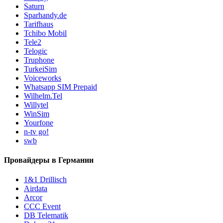
Saturn
Sparhandy.de
Tarifhaus
Tchibo Mobil
Tele2
Telogic
Truphone
TurkeiSim
Voiceworks
Whatsapp SIM Prepaid
Wilhelm.Tel
Willytel
WinSim
Yourfone
n-tv go!
swb
Провайдеры в Германии
1&1 Drillisch
Airdata
Arcor
CCC Event
DB Telematik