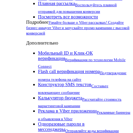
Плавная рассылка
Воспользуйтесь плавной
отправкой для повышения конверсии
Посмотреть все возможности
Подробнее
Узнайте больше о Viber рассылках! Создайте
бизнес-аккаунт Viber и запускайте промо-кампании с высокой
конверсией
Дополнительно
Мобильный ID и Клик-ОК
верификация
Верификация по технологии Mobile
Connect
Flash call верификация номера
Подтверждение
номера телефона на сайте
Конструктор SMS текстов
Составьте
вовлекающее сообщение
Калькулятор бюджета
Рассчитайте стоимость
маркетинговой кампании
Реклама в Viber приложении
Рекламные баннеры
и объявления в Viber
Одноразовые пароли в
мессенджеры
Отправляйте коды верификации