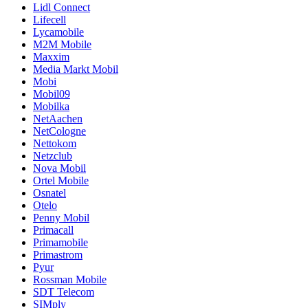
Lidl Connect
Lifecell
Lycamobile
M2M Mobile
Maxxim
Media Markt Mobil
Mobi
Mobil09
Mobilka
NetAachen
NetCologne
Nettokom
Netzclub
Nova Mobil
Ortel Mobile
Osnatel
Otelo
Penny Mobil
Primacall
Primamobile
Primastrom
Pyur
Rossman Mobile
SDT Telecom
SIMply