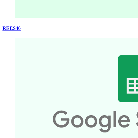
REES46