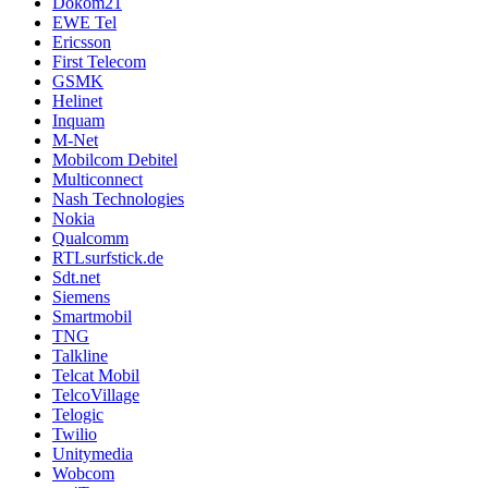
Dokom21
EWE Tel
Ericsson
First Telecom
GSMK
Helinet
Inquam
M-Net
Mobilcom Debitel
Multiconnect
Nash Technologies
Nokia
Qualcomm
RTLsurfstick.de
Sdt.net
Siemens
Smartmobil
TNG
Talkline
Telcat Mobil
TelcoVillage
Telogic
Twilio
Unitymedia
Wobcom