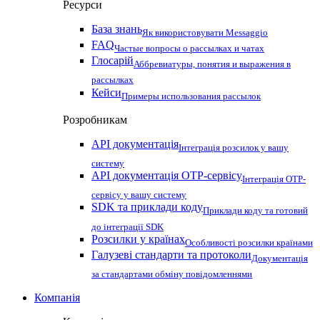
Ресурси
База знань
Як використовувати Messaggio
FAQ
Частые вопросы о рассылках и чатах
Глосарій
Аббревиатуры, понятия и выражения в
рассылках
Кейси
Примеры использования рассылок
Розробникам
API документація
Інтеграція розсилок у вашу
систему
API документація OTP-сервісу
Інтеграція OTP-
сервісу у вашу систему
SDK та приклади коду
Приклади коду та готовий
до інтеграції SDK
Розсилки у країнах
Особливості розсилки країнами
Галузеві стандарти та протоколи
Документація
за стандартами обміну повідомленнями
Компанія