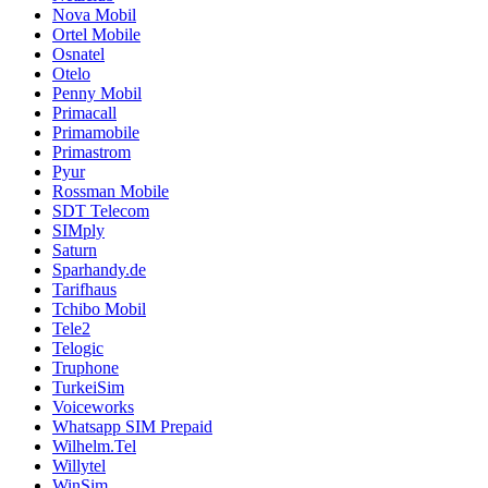
Nova Mobil
Ortel Mobile
Osnatel
Otelo
Penny Mobil
Primacall
Primamobile
Primastrom
Pyur
Rossman Mobile
SDT Telecom
SIMply
Saturn
Sparhandy.de
Tarifhaus
Tchibo Mobil
Tele2
Telogic
Truphone
TurkeiSim
Voiceworks
Whatsapp SIM Prepaid
Wilhelm.Tel
Willytel
WinSim