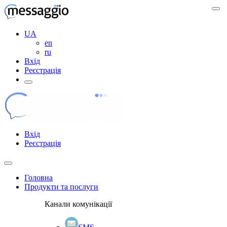
UA
en
ru
Вхід
Реєстрація
Вхід
Реєстрація
Головна
Продукти та послуги
Канали комунікації