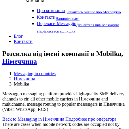
Компанія
Про компанію
Дізнайтесь більше про Месседжіо
Контакти
Напишіть нам!
Переваги Messaggio
Дізнайтеся чим Messaggio
відрізняється від інших!
Блог
Контакти
Розсилка від імені компанії в Mobilka,
Німеччина
Messaging in countries
Німеччина
Mobilka
Messaggio messaging platform provides high-quality SMS delivery
channels to eir, all other mobile carriers in Німеччина and
multichannel message routing to popular messengers in Німеччина
(Viber, WhatsApp, RCS)
Back to Messaging in Німеччина
Подробнее про оператора
There are cases when mobile network codes are occupied not by