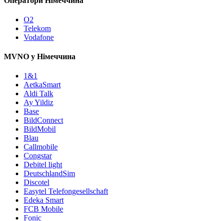
Оператори Німеччина
O2
Telekom
Vodafone
MVNO у Німеччина
1&1
AetkaSmart
Aldi Talk
Ay Yildiz
Base
BildConnect
BildMobil
Blau
Callmobile
Congstar
Debitel light
DeutschlandSim
Discotel
Easytel Telefongesellschaft
Edeka Smart
FCB Mobile
Fonic