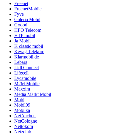
Freenet
FreenetMobile
Fyve
Galeria Mobil
Goood
HFO Telecom
HTP mobil
Ja Mobil
K classic mobil
Kevag Telekom
Klarmobil.de
Lebara
Lidl Connect
Lifecell
Lycamobile
M2M Mobile
Maxxim
Media Markt Mobil
Mobi
Mobil09
Mobilka
NetAachen
NetCologne
Nettokom
Netzclub