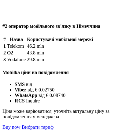
#2 оператор мобільного зв'язку в Німеччина
#
Назва
Користувачі мобільної мережі
1
Telekom
46.2 mln
2
O2
43.8 mln
3
Vodafone
29.8 mln
Mobilka ціни на повідомлення
SMS
від
Viber
від € 0.02750
WhatsApp
від € 0.08740
RCS
Inquire
Ціна може варіюватися, уточніть актуальну ціну за
повідомлення у менеджера
Buy now
Вибрати тариф