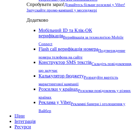
Спробувати зараз!
Дізнайтесь більше розсилці у Viber!
Запускайте промо-кампанії у месенджері
Додатково
Мобільний ID та Клік-ОК
верифікація
Верифікація за технологією Mobile
Connect
Flash call верифікація номера
Подтверждение
номера телефона на сайте
Конструктор SMS текстів
Складіть повідомлення,
що залучає
Калькулятор бюджету
Розрахуйте вартість
маркетингової кампанії
Розсилки у країнах
Розсилки повідомлень у різних
країнах
Реклама у Viber
Рекламні банери і оголошення у
Вайбер
Ціни
Інтеграція
Ресурси