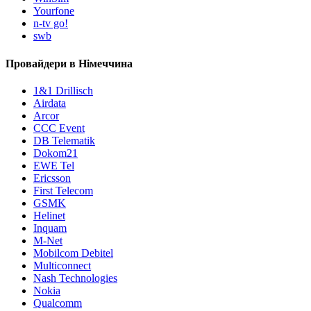
Yourfone
n-tv go!
swb
Провайдери в Німеччина
1&1 Drillisch
Airdata
Arcor
CCC Event
DB Telematik
Dokom21
EWE Tel
Ericsson
First Telecom
GSMK
Helinet
Inquam
M-Net
Mobilcom Debitel
Multiconnect
Nash Technologies
Nokia
Qualcomm