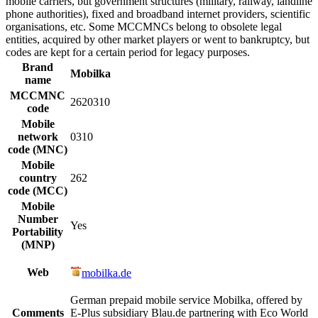
mobile carriers, but government structures (military, railway, landline
phone authorities), fixed and broadband internet providers, scientific
organisations, etc. Some MCCMNCs belong to obsolete legal
entities, acquired by other market players or went to bankruptcy, but
codes are kept for a certain period for legacy purposes.
Brand
Mobilka
name
MCCMNC
2620310
code
Mobile
network
0310
code (MNC)
Mobile
country
262
code (MCC)
Mobile
Number
Yes
Portability
(MNP)
Web
mobilka.de
German prepaid mobile service Mobilka, offered by
Comments
E-Plus subsidiary Blau.de partnering with Eco World