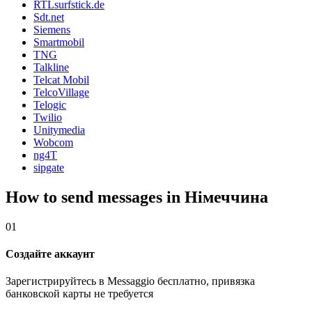
RTLsurfstick.de
Sdt.net
Siemens
Smartmobil
TNG
Talkline
Telcat Mobil
TelcoVillage
Telogic
Twilio
Unitymedia
Wobcom
ng4T
sipgate
How to send messages in Німеччина
01
Создайте аккаунт
Зарегистрируйтесь в Messaggio бесплатно, привязка
банковской карты не требуется