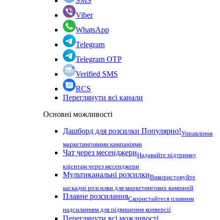
SMS
Viber
WhatsApp
Telegram
Telegram OTP
Verified SMS
RCS
Переглянути всі канали
Основні можливості
Дашборд для розсилки
Популярно!
Управління
маркетинговими кампаніями
Чат через месенджери
Надавайте підтримку
клієнтам через месенджери
Мультиканальні розсилки
Використовуйте
каскадні розсилки для маркетингових кампаній
Плавне розсилання
Скористайтеся плавним
надсиланням для підвищення конверсії
Переглянути всі можливості