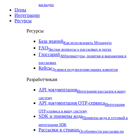
каскадно
Цены
Интеграции
Ресурсы
Ресурсы
База знаний
Как использовать Messaggio
FAQ
Частые вопросы о рассылках и чатах
Глоссарий
Аббревиатуры, понятия и выражения в
рассылках
Кейсы
Делимся результатами наших клиентов
Разработчикам
API документация
Интеграция рассылок в вашу
систему
API документация OTP-сервиса
Интеграция
OTP-сервиса в вашу систему
SDK и примеры кода
Примеры кода и готовый к
интеграции SDK
Рассылки в странах
Особенности рассылки по