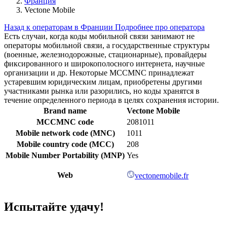
Франция
Vectone Mobile
Назад к операторам в Франции
Подробнее про оператора
Есть случаи, когда коды мобильной связи занимают не
операторы мобильной связи, а государственные структуры
(военные, железнодорожные, стационарные), провайдеры
фиксированного и широкополосного интернета, научные
организации и др. Некоторые MCCMNC принадлежат
устаревшим юридическим лицам, приобретены другими
участниками рынка или разорились, но коды хранятся в
течение определенного периода в целях сохранения истории.
Brand name
Vectone Mobile
MCCMNC code
2081011
Mobile network code (MNC)
1011
Mobile country code (MCC)
208
Mobile Number Portability (MNP)
Yes
Web
vectonemobile.fr
Испытайте удачу!