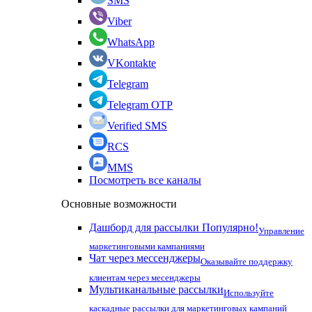
SMS
Viber
WhatsApp
VKontakte
Telegram
Telegram OTP
Verified SMS
RCS
MMS
Посмотреть все каналы
Основные возможности
Дашборд для рассылки
Популярно!
Управление
маркетинговыми кампаниями
Чат через мессенджеры
Оказывайте поддержку
клиентам через месенджеры
Мультиканальные рассылки
Используйте
каскадные рассылки для маркетинговых кампаний