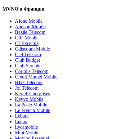
MVNO в Франции
Afone Mobile
Auchan Mobile
Bazile Telecom
CIC Mobile
CTExcelbiz
Cdiscount Mobile
Ciel Telecom
Club Budget
Club Serenite
Coriolis Telecom
Crédit Mutuel Mobile
HB7 Telecom
Joi Telecom
Kertel Enterprises
Keyyo Mobile
La Poste Mobile
Le French Mobile
Lebara
Legos
Lycamobile
Mint Mobile
Mobiho Essentiel