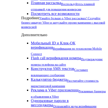
Плавная рассылка
Воспользуйтесь плавной
отправкой для повышения конверсии
Посмотреть все возможности
Подробнее
Узнайте больше о Viber рассылках! Создайте
бизнес-аккаунт Viber и запускайте промо-кампании с высокой
конверсией
Дополнительно
Мобильный ID и Клик-ОК
верификация
Верификация по технологии Mobile
Connect
Flash call верификация номера
Подтверждение
номера телефона на сайте
Конструктор SMS текстов
Составьте
вовлекающее сообщение
Калькулятор бюджета
Рассчитайте стоимость
маркетинговой кампании
Реклама в Viber приложении
Рекламные баннеры
и объявления в Viber
Одноразовые пароли в
мессенджеры
Отправляйте коды верификации