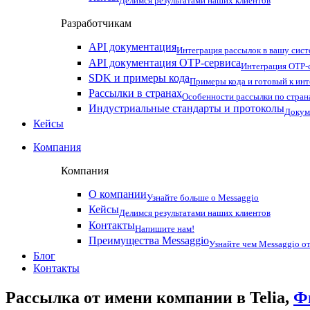
Делимся результатами наших клиентов
Разработчикам
API документация
Интеграция рассылок в вашу сис
API документация OTP-сервиса
Интеграция OTP-с
SDK и примеры кода
Примеры кода и готовый к ин
Рассылки в странах
Особенности рассылки по стран
Индустриальные стандарты и протоколы
Докум
Кейсы
Компания
Компания
О компании
Узнайте больше о Messaggio
Кейсы
Делимся результатами наших клиентов
Контакты
Напишите нам!
Преимущества Messaggio
Узнайте чем Messaggio от
Блог
Контакты
Рассылка от имени компании в Telia,
Ф