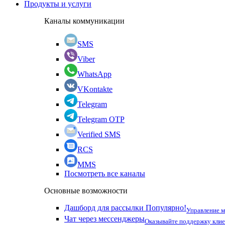
Продукты и услуги
Каналы коммуникации
SMS
Viber
WhatsApp
VKontakte
Telegram
Telegram OTP
Verified SMS
RCS
MMS
Посмотреть все каналы
Основные возможности
Дашборд для рассылки
Популярно!
Управление 
Чат через мессенджеры
Оказывайте поддержку кли