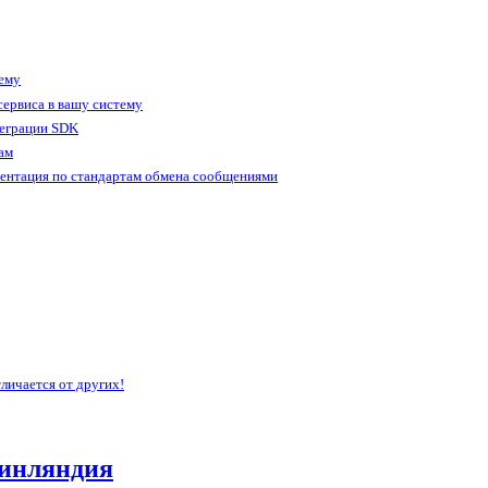
тему
ервиса в вашу систему
теграции SDK
ам
ентация по стандартам обмена сообщениями
личается от других!
инляндия