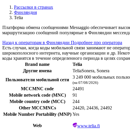
Рассылки в странах
Финляндия
Telia
Платформа обмена сообщениями Messaggio обеспечивает высо
маршрутизацию сообщений популярные в Финляндии мессендже
Назад к операторам в Финляндии
Подробнее про оператора
Есть случаи, когда коды мобильной связи занимают не операт
широкополосного интернета, научные организации и др. Нек
коды хранятся в течение определенного периода в целях сохра
Brand name
Telia
Другие имена
TeliaSonera, Sonera
3 249 000 мобильных пользо
Пользователи мобильной сети
(на 07/08/2026)
MCCMNC code
24491
Mobile network code (MNC)
91
Mobile country code (MCC)
244
Other MCCMNCs
24420, 24436, 24492
Mobile Number Portability (MNP)
Yes
Web
www.telia.fi