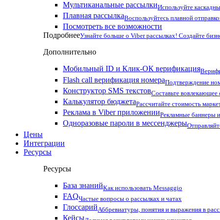
Мультиканальные рассылки
Используйте каскадны
Плавная рассылка
Воспользуйтесь плавной отправко
Посмотреть все возможности
Подробнее
Узнайте больше о Viber рассылках! Создайте бизн
Дополнительно
Мобильный ID и Клик-ОК верификация
Верифи
Flash call верификация номера
Подтверждение ном
Конструктор SMS текстов
Составьте вовлекающее
Калькулятор бюджета
Рассчитайте стоимость марке
Реклама в Viber приложении
Рекламные баннеры и
Одноразовые пароли в мессенджеры
Отправляйт
Цены
Интеграции
Ресурсы
Ресурсы
База знаний
Как использовать Messaggio
FAQ
Частые вопросы о рассылках и чатах
Глоссарий
Аббревиатуры, понятия и выражения в рас
Кейсы