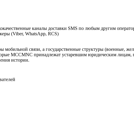
кокачественные каналы доставки SMS по любым другим операто
ры (Viber, WhatsApp, RCS)
оры мобильной связи, а государственные структуры (военные, ж
оторые MCCMNC принадлежат устаревшим юридическим лицам, п
нения истории.
вателей