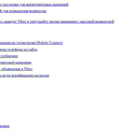
е рассылки для маркетинговых кампаний
й для повышения конверсии
ес-аккаунт Viber и запускайте промо-кампании с высокой конверсией
кация по технологии Mobile Connect
ера телефона на сайте
 сообщение
тинговой кампании
 объявления в Viber
е коды верификации каскадно
сылках