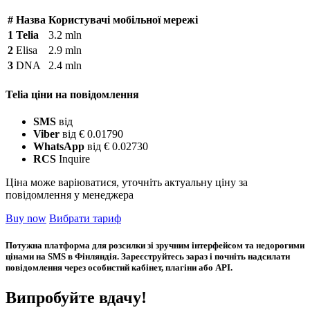
#
Назва
Користувачі мобільної мережі
1
Telia
3.2 mln
2
Elisa
2.9 mln
3
DNA
2.4 mln
Telia ціни на повідомлення
SMS
від
Viber
від € 0.01790
WhatsApp
від € 0.02730
RCS
Inquire
Ціна може варіюватися, уточніть актуальну ціну за
повідомлення у менеджера
Buy now
Вибрати тариф
Потужна платформа для розсилки зі зручним інтерфейсом та недорогими
цінами на SMS в Фінляндія. Зареєструйтесь зараз і почніть надсилати
повідомлення через особистий кабінет, плагіни або API.
Випробуйте вдачу!