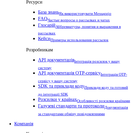
Ресурси
База знань
Як використовувати Messaggio
FAQ
Частые вопросы о рассылках и чатах
Глосарій
Аббревиатуры, понятия и выражения в
рассылках
Кейси
Примеры использования рассылок
Розробникам
API документація
Інтеграція розсилок у вашу
систему
API документація OTP-сервісу
Інтеграція OTP-
сервісу у вашу систему
SDK та приклади коду
Приклади коду та готовий
до інтеграції SDK
Розсилки у країнах
Особливості розсилки країнами
Галузеві стандарти та протоколи
Документація
за стандартами обміну повідомленнями
Компанія