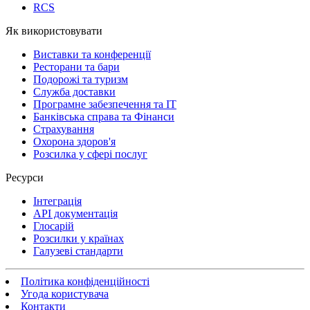
RCS
Як використовувати
Виставки та конференції
Ресторани та бари
Подорожі та туризм
Служба доставки
Програмне забезпечення та IT
Банківська справа та Фінанси
Страхування
Охорона здоров'я
Розсилка у сфері послуг
Ресурси
Інтеграція
API документація
Глосарій
Розсилки у країнах
Галузеві стандарти
Політика конфіденційності
Угода користувача
Контакти