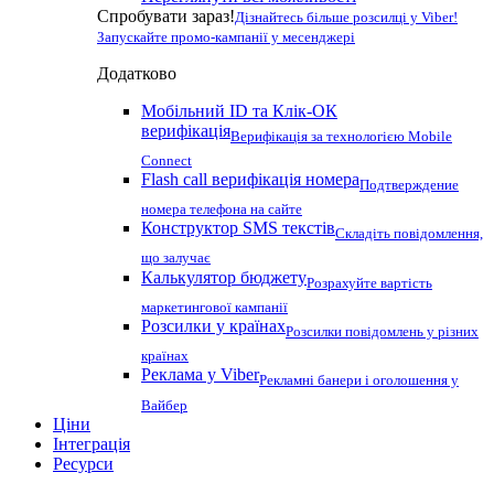
Спробувати зараз!
Дізнайтесь більше розсилці у Viber!
Запускайте промо-кампанії у месенджері
Додатково
Мобільний ID та Клік-ОК
верифікація
Верифікація за технологією Mobile
Connect
Flash call верифікація номера
Подтверждение
номера телефона на сайте
Конструктор SMS текстів
Складіть повідомлення,
що залучає
Калькулятор бюджету
Розрахуйте вартість
маркетингової кампанії
Розсилки у країнах
Розсилки повідомлень у різних
країнах
Реклама у Viber
Рекламні банери і оголошення у
Вайбер
Ціни
Інтеграція
Ресурси