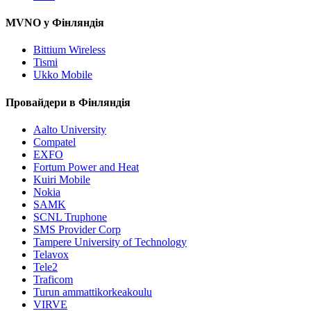
MVNO у Фінляндія
Bittium Wireless
Tismi
Ukko Mobile
Провайдери в Фінляндія
Aalto University
Compatel
EXFO
Fortum Power and Heat
Kuiri Mobile
Nokia
SAMK
SCNL Truphone
SMS Provider Corp
Tampere University of Technology
Telavox
Tele2
Traficom
Turun ammattikorkeakoulu
VIRVE