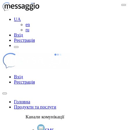
UA
en
ru
Вхід
Реєстрація
Вхід
Реєстрація
Головна
Продукти та послуги
Канали комунікації