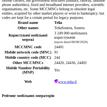
mobile carriers, but government structures (military, railway, landline
phone authorities), fixed and broadband internet providers, scientific
organisations, etc. Some MCCMNCs belong to obsolete legal
entities, acquired by other market players or went to bankruptcy, but
codes are kept for a certain period for legacy purposes.
Brand name
Telia
Other names
TeliaSonera, Sonera
3 249 000 мобільних
Користувачі мобільної
користувачів
мережі
(report dated 08/08/2026)
MCCMNC code
24491
Mobile network code (MNC)
91
Mobile country code (MCC)
244
Other MCCMNCs
24420, 24436, 24492
Mobile Number Portability
Yes
(MNP)
Web
www.telia.fi
Рейтинг мобільних операторів