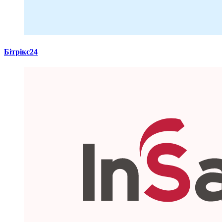
Бітрікс24