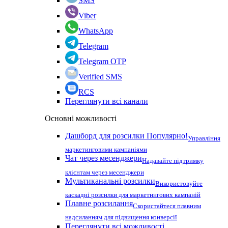
SMS
Viber
WhatsApp
Telegram
Telegram OTP
Verified SMS
RCS
Переглянути всі канали
Основні можливості
Дашборд для розсилки
Популярно!
Управління
маркетинговими кампаніями
Чат через месенджери
Надавайте підтримку
клієнтам через месенджери
Мультиканальні розсилки
Використовуйте
каскадні розсилки для маркетингових кампаній
Плавне розсилання
Скористайтеся плавним
надсиланням для підвищення конверсії
Переглянути всі можливості