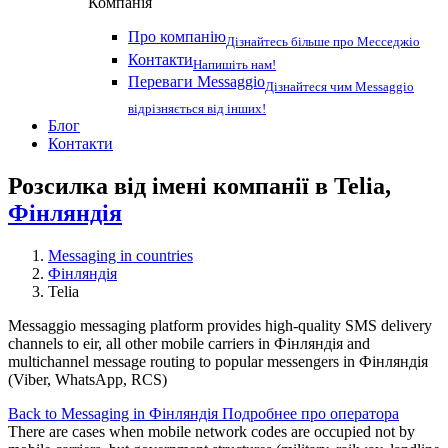
Компанія
Про компанію
Дізнайтесь більше про Месседжіо
Контакти
Напишіть нам!
Переваги Messaggio
Дізнайтеся чим Messaggio
відрізняється від інших!
Блог
Контакти
Розсилка від імені компанії в Telia,
Фінляндія
Messaging in countries
Фінляндія
Telia
Messaggio messaging platform provides high-quality SMS delivery
channels to eir, all other mobile carriers in Фінляндія and
multichannel message routing to popular messengers in Фінляндія
(Viber, WhatsApp, RCS)
Back to Messaging in Фінляндія
Подробнее про оператора
There are cases when mobile network codes are occupied not by