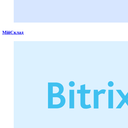
МійСклад