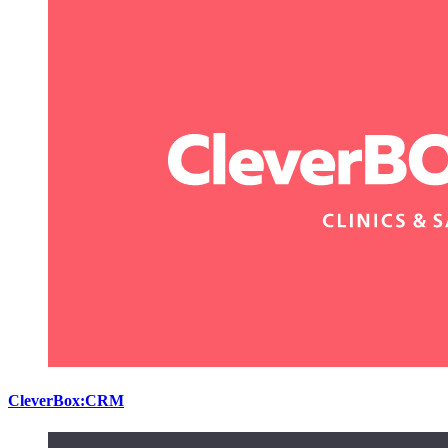
CleverBox:CRM