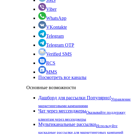
SMS
Viber
WhatsApp
VKontakte
Telegram
Telegram OTP
Verified SMS
RCS
MMS
Посмотреть все каналы
Основные возможности
Дашборд для рассылки
Популярно!
Управление
маркетинговыми кампаниями
Чат через мессенджеры
Оказывайте поддержку
клиентам через месенджеры
Мультиканальные рассылки
Используйте
каскадные рассылки для маркетинговых кампаний