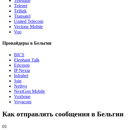
Telenatie
Telenet
Tellink
Transatel
United Telecom
Vectone Mobile
Voo
Провайдеры в Бельгии
BICS
Elephant Talk
Ericsson
IP Nexia
Infrabel
Join
Nethys
NextGen Mobile
Voxbone
Voyacom
Как отправлять сообщения в Бельгии
01