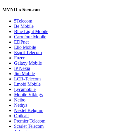
MVNO в Бельгии
5Telecom
Be Mobile
Blue Light Mobile
Carrefour Mobile
EDPnet
Ello Mobile
Esprit Telecom
Fuzer
Galaxy Mobile
IP Nexia
Jim Mobile
LCR-Telecom
Lmobi Mobile
Lycamobile
Mobile Vikings
Neibo
Nethys
Nextel Belgium
Opticall
Premier Telecom
Scarlet Telecom