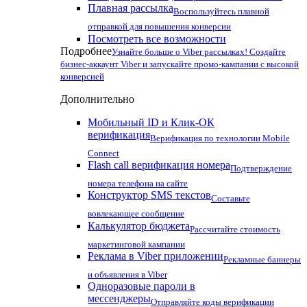
Плавная рассылка
Воспользуйтесь плавной
отправкой для повышения конверсии
Посмотреть все возможности
Подробнее
Узнайте больше о Viber рассылках! Создайте
бизнес-аккаунт Viber и запускайте промо-кампании с высокой
конверсией
Дополнительно
Мобильный ID и Клик-ОК
верификация
Верификация по технологии Mobile
Connect
Flash call верификация номера
Подтверждение
номера телефона на сайте
Конструктор SMS текстов
Составьте
вовлекающее сообщение
Калькулятор бюджета
Рассчитайте стоимость
маркетинговой кампании
Реклама в Viber приложении
Рекламные баннеры
и объявления в Viber
Одноразовые пароли в
мессенджеры
Отправляйте коды верификации