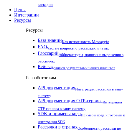
каскадно
Цены
Интеграции
Ресурсы
Ресурсы
База знаний
Как использовать Messaggio
FAQ
Частые вопросы о рассылках и чатах
Глоссарий
Аббревиатуры, понятия и выражения в
рассылках
Кейсы
Делимся результатами наших клиентов
Разработчикам
API документация
Интеграция рассылок в вашу
систему
API документация OTP-сервиса
Интеграция
OTP-сервиса в вашу систему
SDK и примеры кода
Примеры кода и готовый к
интеграции SDK
Рассылки в странах
Особенности рассылки по