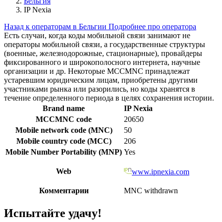
Бельгия
IP Nexia
Назад к операторам в Бельгии
Подробнее про оператора
Есть случаи, когда коды мобильной связи занимают не
операторы мобильной связи, а государственные структуры
(военные, железнодорожные, стационарные), провайдеры
фиксированного и широкополосного интернета, научные
организации и др. Некоторые MCCMNC принадлежат
устаревшим юридическим лицам, приобретены другими
участниками рынка или разорились, но коды хранятся в
течение определенного периода в целях сохранения истории.
Brand name
IP Nexia
MCCMNC code
20650
Mobile network code (MNC)
50
Mobile country code (MCC)
206
Mobile Number Portability (MNP)
Yes
Web
www.ipnexia.com
Комментарии
MNC withdrawn
Испытайте удачу!