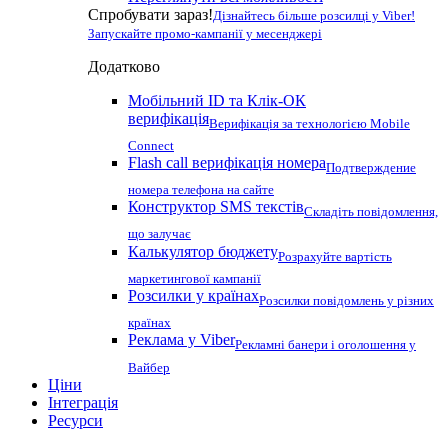
Спробувати зараз!
Дізнайтесь більше розсилці у Viber!
Запускайте промо-кампанії у месенджері
Додатково
Мобільний ID та Клік-ОК
верифікація
Верифікація за технологією Mobile
Connect
Flash call верифікація номера
Подтверждение
номера телефона на сайте
Конструктор SMS текстів
Складіть повідомлення,
що залучає
Калькулятор бюджету
Розрахуйте вартість
маркетингової кампанії
Розсилки у країнах
Розсилки повідомлень у різних
країнах
Реклама у Viber
Рекламні банери і оголошення у
Вайбер
Ціни
Інтеграція
Ресурси