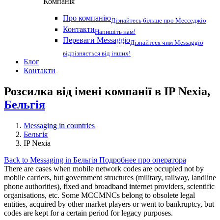
Компанія
Про компанію
Дізнайтесь більше про Месседжіо
Контакти
Напишіть нам!
Переваги Messaggio
Дізнайтеся чим Messaggio
відрізняється від інших!
Блог
Контакти
Розсилка від імені компанії в IP Nexia,
Бельгія
Messaging in countries
Бельгія
IP Nexia
Back to Messaging in Бельгія
Подробнее про оператора
There are cases when mobile network codes are occupied not by
mobile carriers, but government structures (military, railway, landline
phone authorities), fixed and broadband internet providers, scientific
organisations, etc. Some MCCMNCs belong to obsolete legal
entities, acquired by other market players or went to bankruptcy, but
codes are kept for a certain period for legacy purposes.