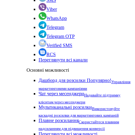
SMS
Viber
WhatsApp
Telegram
Telegram OTP
Verified SMS
RCS
Переглянути всі канали
Основні можливості
Дашборд для розсилки
Популярно!
Управління
маркетинговими кампаніями
Чат через месенджери
Надавайте підтримку
клієнтам через месенджери
Мультиканальні розсилки
Використовуйте
каскадні розсилки для маркетингових кампаній
Плавне розсилання
Скористайтеся плавним
надсиланням для підвищення конверсії
Переглянути всі можливості