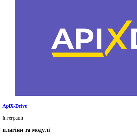
ApiX-Drive
Інтеграції
плагіни та модулі