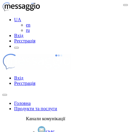
UA
en
ru
Вхід
Реєстрація
Вхід
Реєстрація
Головна
Продукти та послуги
Канали комунікації