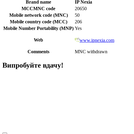
Brand name
IP Nexia
MCCMNC code
20650
Mobile network code (MNC)
50
Mobile country code (MCC)
206
Mobile Number Portability (MNP)
Yes
Web
www.ipnexia.com
Comments
MNC withdrawn
Випробуйте вдачу!