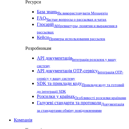
Ресурси
База знань
Як використовувати Messaggio
FAQ
Частые вопросы о рассылках и чатах
Глосарій
Аббревиатуры, понятия и выражения в
рассылках
Кейси
Примеры использования рассылок
Розробникам
API документація
Інтеграція розсилок у вашу
систему
API документація OTP-сервісу
Інтеграція OTP-
сервісу у вашу систему
SDK та приклади коду
Приклади коду та готовий
до інтеграції SDK
Розсилки у країнах
Особливості розсилки країнами
Галузеві стандарти та протоколи
Документація
за стандартами обміну повідомленнями
Компанія