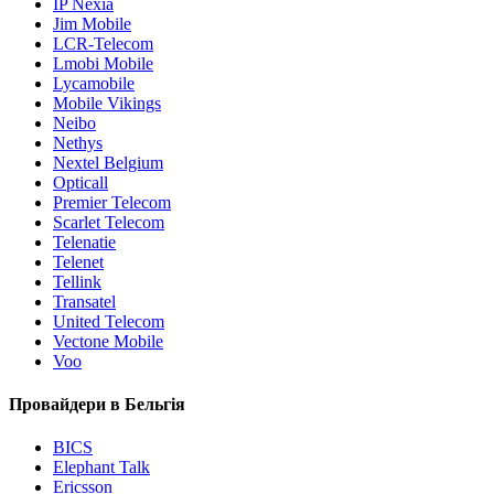
IP Nexia
Jim Mobile
LCR-Telecom
Lmobi Mobile
Lycamobile
Mobile Vikings
Neibo
Nethys
Nextel Belgium
Opticall
Premier Telecom
Scarlet Telecom
Telenatie
Telenet
Tellink
Transatel
United Telecom
Vectone Mobile
Voo
Провайдери в Бельгія
BICS
Elephant Talk
Ericsson