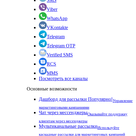
SMS
Viber
WhatsApp
VKontakte
Telegram
Telegram OTP
Verified SMS
RCS
MMS
Посмотреть все каналы
Основные возможности
Дашборд для рассылки
Популярно!
Управление
маркетинговыми кампаниями
Чат через мессенджеры
Оказывайте поддержку
клиентам через месенджеры
Мультиканальные рассылки
Используйте
каскадные рассылки для маркетинговых кампаний