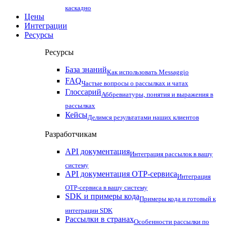
каскадно
Цены
Интеграции
Ресурсы
Ресурсы
База знаний
Как использовать Messaggio
FAQ
Частые вопросы о рассылках и чатах
Глоссарий
Аббревиатуры, понятия и выражения в
рассылках
Кейсы
Делимся результатами наших клиентов
Разработчикам
API документация
Интеграция рассылок в вашу
систему
API документация OTP-сервиса
Интеграция
OTP-сервиса в вашу систему
SDK и примеры кода
Примеры кода и готовый к
интеграции SDK
Рассылки в странах
Особенности рассылки по