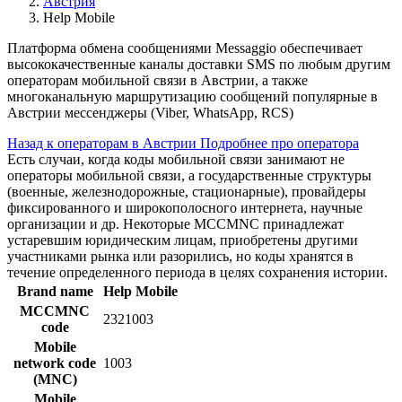
Австрия
Help Mobile
Платформа обмена сообщениями Messaggio обеспечивает
высококачественные каналы доставки SMS по любым другим
операторам мобильной связи в Австрии, а также
многоканальную маршрутизацию сообщений популярные в
Австрии мессенджеры (Viber, WhatsApp, RCS)
Назад к операторам в Австрии
Подробнее про оператора
Есть случаи, когда коды мобильной связи занимают не
операторы мобильной связи, а государственные структуры
(военные, железнодорожные, стационарные), провайдеры
фиксированного и широкополосного интернета, научные
организации и др. Некоторые MCCMNC принадлежат
устаревшим юридическим лицам, приобретены другими
участниками рынка или разорились, но коды хранятся в
течение определенного периода в целях сохранения истории.
Brand name
Help Mobile
MCCMNC
2321003
code
Mobile
network code
1003
(MNC)
Mobile