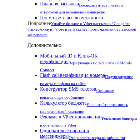
Плавная рассылка
Воспользуйтесь плавной
отправкой для повышения конверсии
Посмотреть все возможности
Подробнее
Узнайте больше о Viber рассылках! Создайте
бизнес-аккаунт Viber и запускайте промо-кампании с высокой
конверсией
Дополнительно
Мобильный ID и Клик-ОК
верификация
Верификация по технологии Mobile
Connect
Flash call верификация номера
Подтверждение
номера телефона на сайте
Конструктор SMS текстов
Составьте
вовлекающее сообщение
Калькулятор бюджета
Рассчитайте стоимость
маркетинговой кампании
Реклама в Viber приложении
Рекламные баннеры
и объявления в Viber
Одноразовые пароли в
мессенджеры
Отправляйте коды верификации