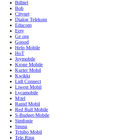
Billitel
Bob
Citynet
Dialog Telekom
Educom
Eety
Ge org
Goood
Help Mobile
HoT
Joymobile
Krone Mobile
Kurier Mobil
Kwikki
Lidl Connect
Liwest Mobil
Lycamobile
M:tel
Rapid Mobil
Red Bull Mobile
S-Budget-Mobile
Simfonie
Spusu
Tchibo Mobil
Tele.Ring