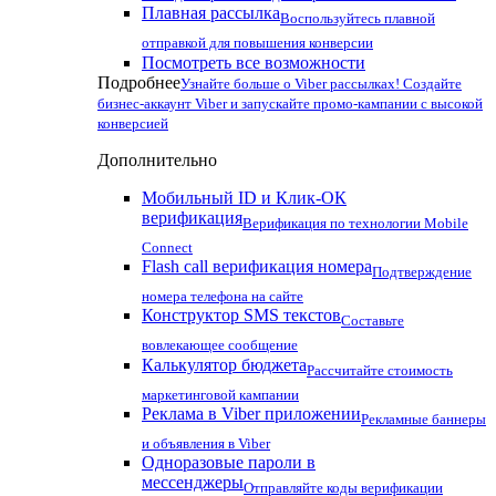
Плавная рассылка
Воспользуйтесь плавной
отправкой для повышения конверсии
Посмотреть все возможности
Подробнее
Узнайте больше о Viber рассылках! Создайте
бизнес-аккаунт Viber и запускайте промо-кампании с высокой
конверсией
Дополнительно
Мобильный ID и Клик-ОК
верификация
Верификация по технологии Mobile
Connect
Flash call верификация номера
Подтверждение
номера телефона на сайте
Конструктор SMS текстов
Составьте
вовлекающее сообщение
Калькулятор бюджета
Рассчитайте стоимость
маркетинговой кампании
Реклама в Viber приложении
Рекламные баннеры
и объявления в Viber
Одноразовые пароли в
мессенджеры
Отправляйте коды верификации