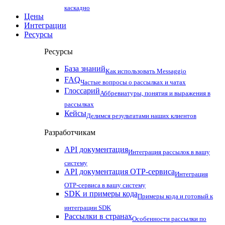
каскадно
Цены
Интеграции
Ресурсы
Ресурсы
База знаний
Как использовать Messaggio
FAQ
Частые вопросы о рассылках и чатах
Глоссарий
Аббревиатуры, понятия и выражения в
рассылках
Кейсы
Делимся результатами наших клиентов
Разработчикам
API документация
Интеграция рассылок в вашу
систему
API документация OTP-сервиса
Интеграция
OTP-сервиса в вашу систему
SDK и примеры кода
Примеры кода и готовый к
интеграции SDK
Рассылки в странах
Особенности рассылки по