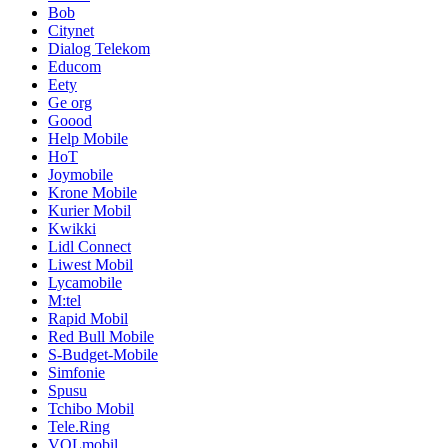
Bob
Citynet
Dialog Telekom
Educom
Eety
Ge org
Goood
Help Mobile
HoT
Joymobile
Krone Mobile
Kurier Mobil
Kwikki
Lidl Connect
Liwest Mobil
Lycamobile
M:tel
Rapid Mobil
Red Bull Mobile
S-Budget-Mobile
Simfonie
Spusu
Tchibo Mobil
Tele.Ring
VOLmobil