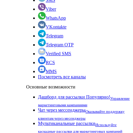
SMS
Viber
WhatsApp
VKontakte
Telegram
Telegram OTP
Verified SMS
RCS
MMS
Посмотреть все каналы
Основные возможности
Дашборд для рассылки
Популярно!
Управление
маркетинговыми кампаниями
Чат через мессенджеры
Оказывайте поддержку
клиентам через месенджеры
Мультиканальные рассылки
Используйте
каскадные рассылки для маркетинговых кампаний