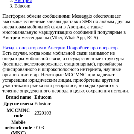
Австрия
Educom
Платформа обмена сообщениями Messaggio обеспечивает
высококачественные каналы доставки SMS по любым другим
операторам мобильной связи в Австрии, а также
многоканальную маршрутизацию сообщений популярные в
Австрии мессенджеры (Viber, WhatsApp, RCS)
Назад к операторам в Австрии
Подробнее про оператора
Есть случаи, когда коды мобильной связи занимают не
операторы мобильной связи, а государственные структуры
(военные, железнодорожные, стационарные), провайдеры
фиксированного и широкополосного интернета, научные
организации и др. Некоторые MCCMNC принадлежат
устаревшим юридическим лицам, приобретены другими
участниками рынка или разорились, но коды хранятся в
течение определенного периода в целях сохранения истории.
Brand name
Educom
Другие имена
Edustore
MCCMNC
2320103
code
Mobile
network code
0103
(MNC)