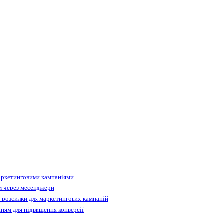
аркетинговими кампаніями
м через месенджери
 розсилки для маркетингових кампаній
ням для підвищення конверсії