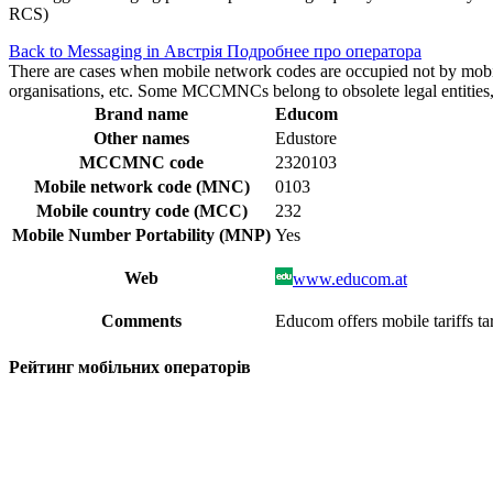
RCS)
Back to Messaging in Австрія
Подробнее про оператора
There are cases when mobile network codes are occupied not by mobile c
organisations, etc. Some MCCMNCs belong to obsolete legal entities, a
Brand name
Educom
Other names
Edustore
MCCMNC code
2320103
Mobile network code (MNC)
0103
Mobile country code (MCC)
232
Mobile Number Portability (MNP)
Yes
Web
www.educom.at
Comments
Educom offers mobile tariffs ta
Рейтинг мобільних операторів