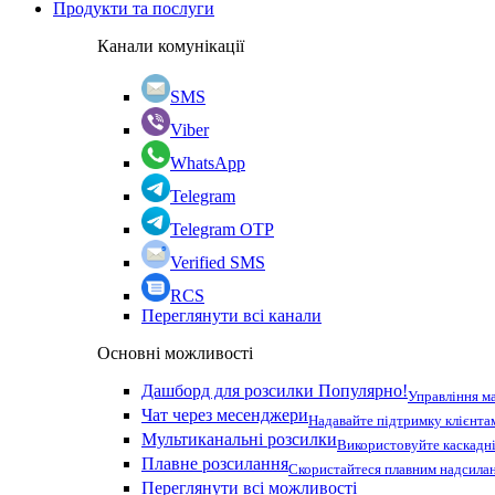
Продукти та послуги
Канали комунікації
SMS
Viber
WhatsApp
Telegram
Telegram OTP
Verified SMS
RCS
Переглянути всі канали
Основні можливості
Дашборд для розсилки
Популярно!
Управління м
Чат через месенджери
Надавайте підтримку клієнта
Мультиканальні розсилки
Використовуйте каскадні
Плавне розсилання
Скористайтеся плавним надсилан
Переглянути всі можливості