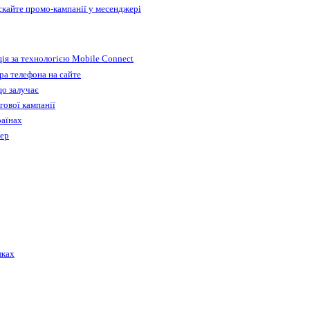
ускайте промо-кампанії у месенджері
ія за технологією Mobile Connect
а телефона на сайте
що залучає
гової кампанії
раїнах
бер
лках