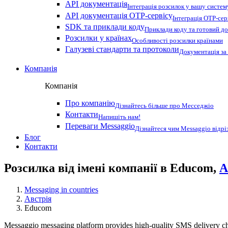
API документація
Інтеграція розсилок у вашу систем
API документація OTP-сервісу
Інтеграція OTP-сер
SDK та приклади коду
Приклади коду та готовий до
Розсилки у країнах
Особливості розсилки країнами
Галузеві стандарти та протоколи
Документація за
Компанія
Компанія
Про компанію
Дізнайтесь більше про Месседжіо
Контакти
Напишіть нам!
Переваги Messaggio
Дізнайтеся чим Messaggio відрі
Блог
Контакти
Розсилка від імені компанії в Educom,
А
Messaging in countries
Австрія
Educom
Messaggio messaging platform provides high-quality SMS delivery cha