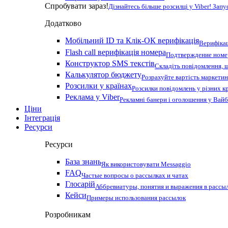
Спробувати зараз!
Дізнайтесь більше розсилці у Viber! Зап
Додатково
Мобільний ID та Клік-ОК верифікація
Верифікац
Flash call верифікація номера
Подтверждение номер
Конструктор SMS текстів
Складіть повідомлення, 
Калькулятор бюджету
Розрахуйте вартість маркетин
Розсилки у країнах
Розсилки повідомлень у різних к
Реклама у Viber
Рекламні банери і оголошення у Вай
Ціни
Інтеграція
Ресурси
Ресурси
База знань
Як використовувати Messaggio
FAQ
Частые вопросы о рассылках и чатах
Глосарій
Аббревиатуры, понятия и выражения в рассы
Кейси
Примеры использования рассылок
Розробникам