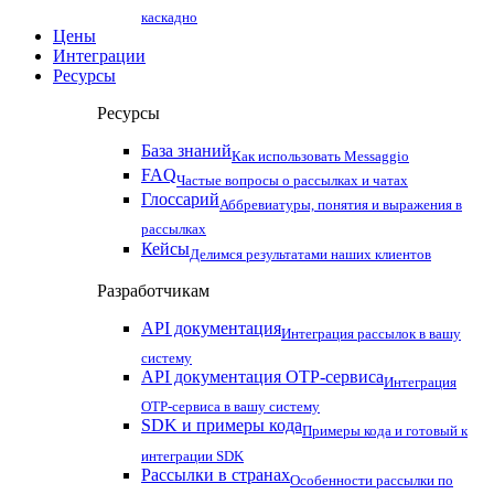
каскадно
Цены
Интеграции
Ресурсы
Ресурсы
База знаний
Как использовать Messaggio
FAQ
Частые вопросы о рассылках и чатах
Глоссарий
Аббревиатуры, понятия и выражения в
рассылках
Кейсы
Делимся результатами наших клиентов
Разработчикам
API документация
Интеграция рассылок в вашу
систему
API документация OTP-сервиса
Интеграция
OTP-сервиса в вашу систему
SDK и примеры кода
Примеры кода и готовый к
интеграции SDK
Рассылки в странах
Особенности рассылки по