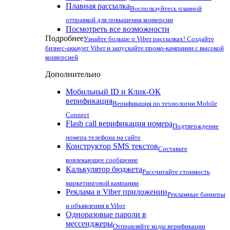
Плавная рассылка
Воспользуйтесь плавной
отправкой для повышения конверсии
Посмотреть все возможности
Подробнее
Узнайте больше о Viber рассылках! Создайте
бизнес-аккаунт Viber и запускайте промо-кампании с высокой
конверсией
Дополнительно
Мобильный ID и Клик-ОК
верификация
Верификация по технологии Mobile
Connect
Flash call верификация номера
Подтверждение
номера телефона на сайте
Конструктор SMS текстов
Составьте
вовлекающее сообщение
Калькулятор бюджета
Рассчитайте стоимость
маркетинговой кампании
Реклама в Viber приложении
Рекламные баннеры
и объявления в Viber
Одноразовые пароли в
мессенджеры
Отправляйте коды верификации