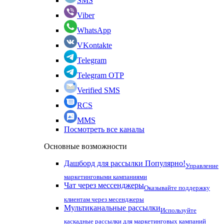
SMS
Viber
WhatsApp
VKontakte
Telegram
Telegram OTP
Verified SMS
RCS
MMS
Посмотреть все каналы
Основные возможности
Дашборд для рассылки
Популярно!
Управление
маркетинговыми кампаниями
Чат через мессенджеры
Оказывайте поддержку
клиентам через месенджеры
Мультиканальные рассылки
Используйте
каскадные рассылки для маркетинговых кампаний