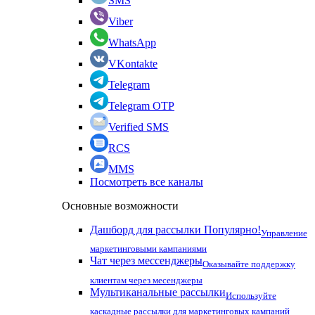
SMS
Viber
WhatsApp
VKontakte
Telegram
Telegram OTP
Verified SMS
RCS
MMS
Посмотреть все каналы
Основные возможности
Дашборд для рассылки
Популярно!
Управление
маркетинговыми кампаниями
Чат через мессенджеры
Оказывайте поддержку
клиентам через месенджеры
Мультиканальные рассылки
Используйте
каскадные рассылки для маркетинговых кампаний