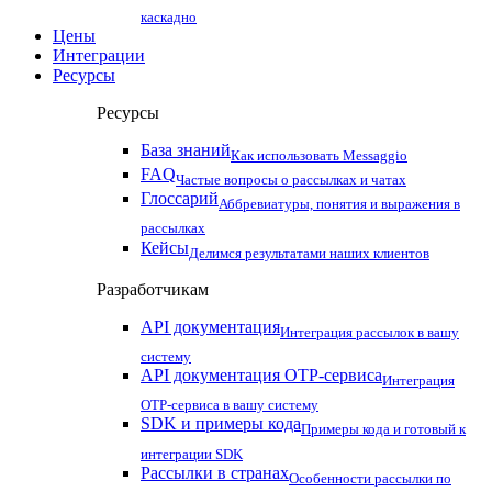
каскадно
Цены
Интеграции
Ресурсы
Ресурсы
База знаний
Как использовать Messaggio
FAQ
Частые вопросы о рассылках и чатах
Глоссарий
Аббревиатуры, понятия и выражения в
рассылках
Кейсы
Делимся результатами наших клиентов
Разработчикам
API документация
Интеграция рассылок в вашу
систему
API документация OTP-сервиса
Интеграция
OTP-сервиса в вашу систему
SDK и примеры кода
Примеры кода и готовый к
интеграции SDK
Рассылки в странах
Особенности рассылки по