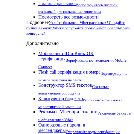
Плавная рассылка
Воспользуйтесь плавной
отправкой для повышения конверсии
Посмотреть все возможности
Подробнее
Узнайте больше о Viber рассылках! Создайте
бизнес-аккаунт Viber и запускайте промо-кампании с высокой
конверсией
Дополнительно
Мобильный ID и Клик-ОК
верификация
Верификация по технологии Mobile
Connect
Flash call верификация номера
Подтверждение
номера телефона на сайте
Конструктор SMS текстов
Составьте
вовлекающее сообщение
Калькулятор бюджета
Рассчитайте стоимость
маркетинговой кампании
Реклама в Viber приложении
Рекламные баннеры
и объявления в Viber
Одноразовые пароли в
мессенджеры
Отправляйте коды верификации