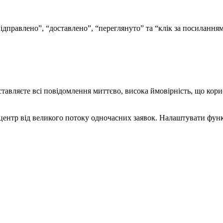
ідправлено”, “доставлено”, “переглянуто” та “клік за посиланням
оставляєте всі повідомлення миттєво, висока ймовірність, що кор
ентр від великого потоку одночасних заявок. Налаштувати функ