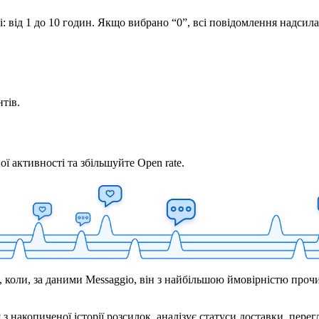
і: від 1 до 10 годин. Якщо вибрано “0”, всі повідомлення надсил
тів.
 активності та збільшуйте Open rate.
і, коли, за даними Messaggio, він з найбільшою ймовірністю про
акопиченої історії розсилок, аналізує статуси доставки, перегляд