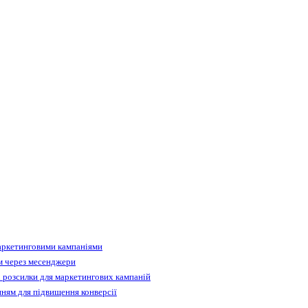
аркетинговими кампаніями
м через месенджери
 розсилки для маркетингових кампаній
ням для підвищення конверсії