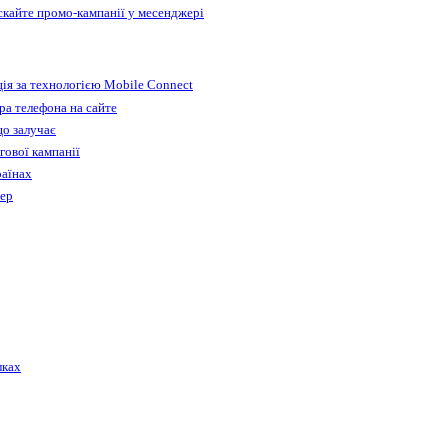
ускайте промо-кампанії у месенджері
ія за технологією Mobile Connect
а телефона на сайте
що залучає
гової кампанії
раїнах
бер
лках