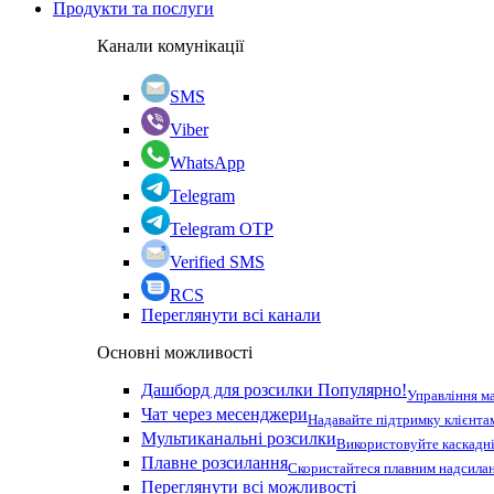
Продукти та послуги
Канали комунікації
SMS
Viber
WhatsApp
Telegram
Telegram OTP
Verified SMS
RCS
Переглянути всі канали
Основні можливості
Дашборд для розсилки
Популярно!
Управління м
Чат через месенджери
Надавайте підтримку клієнта
Мультиканальні розсилки
Використовуйте каскадні
Плавне розсилання
Скористайтеся плавним надсилан
Переглянути всі можливості