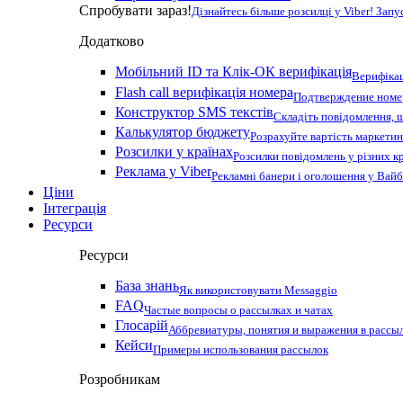
Спробувати зараз!
Дізнайтесь більше розсилці у Viber! Зап
Додатково
Мобільний ID та Клік-ОК верифікація
Верифікац
Flash call верифікація номера
Подтверждение номер
Конструктор SMS текстів
Складіть повідомлення, 
Калькулятор бюджету
Розрахуйте вартість маркетин
Розсилки у країнах
Розсилки повідомлень у різних к
Реклама у Viber
Рекламні банери і оголошення у Вай
Ціни
Інтеграція
Ресурси
Ресурси
База знань
Як використовувати Messaggio
FAQ
Частые вопросы о рассылках и чатах
Глосарій
Аббревиатуры, понятия и выражения в рассы
Кейси
Примеры использования рассылок
Розробникам