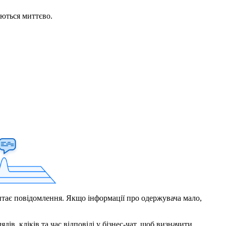
аються миттєво.
читає повідомлення. Якщо інформації про одержувача мало,
ів, кліків та час відповіді у бізнес-чат, щоб визначити