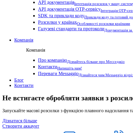
API документація
Інтеграція розсилок у вашу систем
API документація OTP-сервісу
Інтеграція OTP-сер
SDK та приклади коду
Приклади коду та готовий до
Розсилки у країнах
Особливості розсилки країнами
Галузеві стандарти та протоколи
Документація за
Компанія
Компанія
Про компанію
Дізнайтесь більше про Месседжіо
Контакти
Напишіть нам!
Переваги Messaggio
Дізнайтеся чим Messaggio відрі
Блог
Контакти
Не встигаєте обробляти заявки з розси
Запускайте масові розсилки з функцією плавного надсилання та
Дізнатися більше
Створити аккаунт