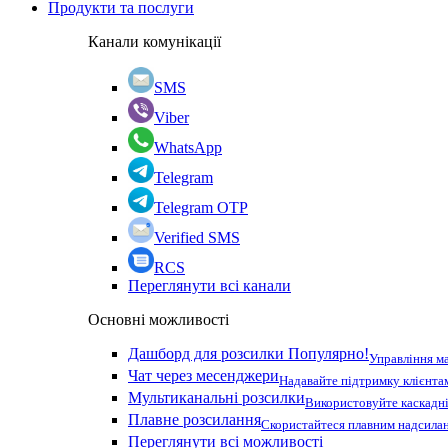
Продукти та послуги
Канали комунікації
SMS
Viber
WhatsApp
Telegram
Telegram OTP
Verified SMS
RCS
Переглянути всі канали
Основні можливості
Дашборд для розсилки
Популярно!
Управління м
Чат через месенджери
Надавайте підтримку клієнта
Мультиканальні розсилки
Використовуйте каскадні
Плавне розсилання
Скористайтеся плавним надсилан
Переглянути всі можливості