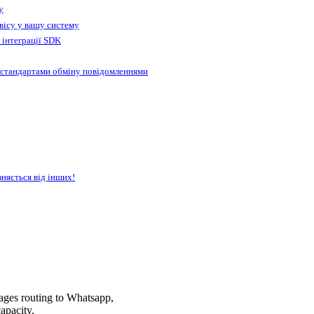
у
вісу у вашу систему
 інтеграції SDK
 стандартами обміну повідомленнями
зняється від інших!
ages routing to Whatsapp,
apacity.