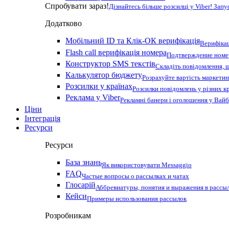
Спробувати зараз!
Дізнайтесь більше розсилці у Viber! Зап
Додатково
Мобільний ID та Клік-ОК верифікація
Верифікац
Flash call верифікація номера
Подтверждение номер
Конструктор SMS текстів
Складіть повідомлення, 
Калькулятор бюджету
Розрахуйте вартість маркетин
Розсилки у країнах
Розсилки повідомлень у різних к
Реклама у Viber
Рекламні банери і оголошення у Вай
Ціни
Інтеграція
Ресурси
Ресурси
База знань
Як використовувати Messaggio
FAQ
Частые вопросы о рассылках и чатах
Глосарій
Аббревиатуры, понятия и выражения в рассы
Кейси
Примеры использования рассылок
Розробникам