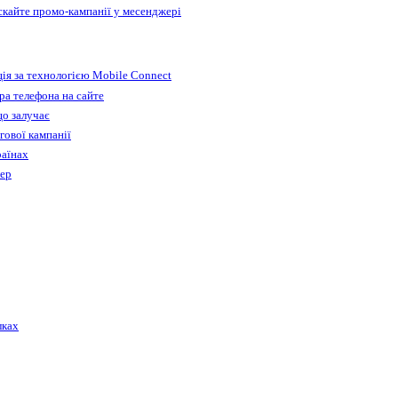
ускайте промо-кампанії у месенджері
ія за технологією Mobile Connect
а телефона на сайте
що залучає
гової кампанії
раїнах
бер
лках