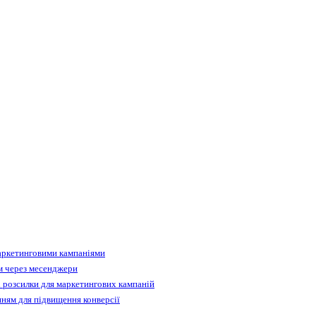
аркетинговими кампаніями
м через месенджери
 розсилки для маркетингових кампаній
ням для підвищення конверсії