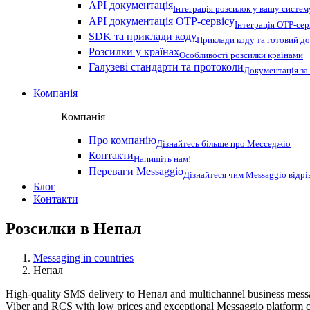
API документація
Інтеграція розсилок у вашу систем
API документація OTP-сервісу
Інтеграція OTP-сер
SDK та приклади коду
Приклади коду та готовий до
Розсилки у країнах
Особливості розсилки країнами
Галузеві стандарти та протоколи
Документація за
Компанія
Компанія
Про компанію
Дізнайтесь більше про Месседжіо
Контакти
Напишіть нам!
Переваги Messaggio
Дізнайтеся чим Messaggio відрі
Блог
Контакти
Розсилки в
Непал
Messaging in countries
Непал
High-quality SMS delivery to Непал and multichannel business mess
Viber and RCS with low prices and exceptional Messaggio platform c