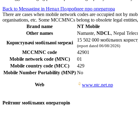
Back to Messaging in Непал
Подробнее про оператора
There are cases when mobile network codes are occupied not by mobile c
organisations, etc. Some MCCMNCs belong to obsolete legal entities, a
Brand name
NT Mobile
Other names
Namaste,
NDCL
, Nepal Tele
15 502 000 мобільних корист
Користувачі мобільної мережі
(report dated 06/08/2026)
MCCMNC code
42901
Mobile network code (MNC)
01
Mobile country code (MCC)
429
Mobile Number Portability (MNP)
No
Web
www.ntc.net.np
Рейтинг мобільних операторів