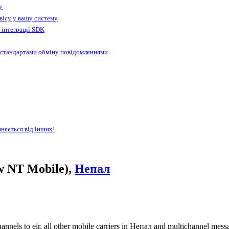
у
вісу у вашу систему
 інтеграції SDK
 стандартами обміну повідомленнями
зняється від інших!
w NT Mobile),
Непал
nnels to eir, all other mobile carriers in Непал and multichannel me