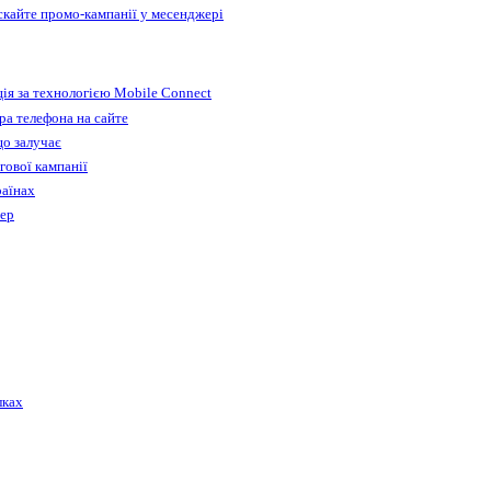
ускайте промо-кампанії у месенджері
ія за технологією Mobile Connect
а телефона на сайте
що залучає
гової кампанії
раїнах
бер
лках