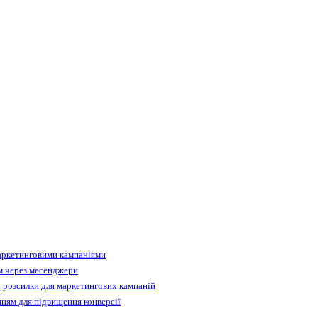
аркетинговими кампаніями
м через месенджери
 розсилки для маркетингових кампаній
ням для підвищення конверсії