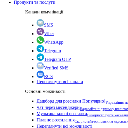
Продукти та послуги
Канали комунікації
SMS
Viber
WhatsApp
Telegram
Telegram OTP
Verified SMS
RCS
Переглянути всі канали
Основні можливості
Дашборд для розсилки
Популярно!
Управління м
Чат через месенджери
Надавайте підтримку клієнта
Мультиканальні розсилки
Використовуйте каскадні
Плавне розсилання
Скористайтеся плавним надсилан
Переглянути всі можливості