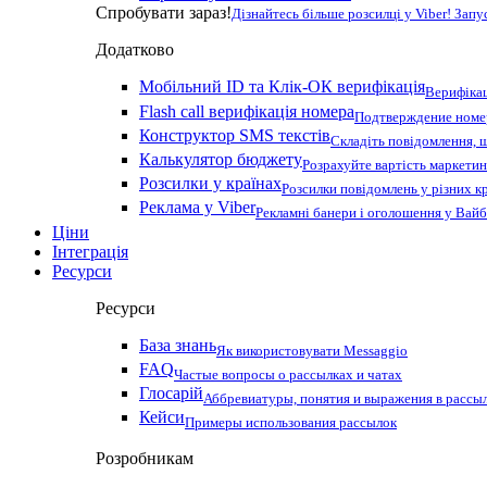
Спробувати зараз!
Дізнайтесь більше розсилці у Viber! Зап
Додатково
Мобільний ID та Клік-ОК верифікація
Верифікац
Flash call верифікація номера
Подтверждение номер
Конструктор SMS текстів
Складіть повідомлення, 
Калькулятор бюджету
Розрахуйте вартість маркетин
Розсилки у країнах
Розсилки повідомлень у різних к
Реклама у Viber
Рекламні банери і оголошення у Вай
Ціни
Інтеграція
Ресурси
Ресурси
База знань
Як використовувати Messaggio
FAQ
Частые вопросы о рассылках и чатах
Глосарій
Аббревиатуры, понятия и выражения в рассы
Кейси
Примеры использования рассылок
Розробникам