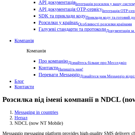
API документація
Інтеграція розсилок у вашу систем
API документація OTP-сервісу
Інтеграція OTP-сер
SDK та приклади коду
Приклади коду та готовий до
Розсилки у країнах
Особливості розсилки країнами
Галузеві стандарти та протоколи
Документація за
Компанія
Компанія
Про компанію
Дізнайтесь більше про Месседжіо
Контакти
Напишіть нам!
Переваги Messaggio
Дізнайтеся чим Messaggio відрі
Блог
Контакти
Розсилка від імені компанії в NDCL (no
Messaging in countries
Непал
NDCL (now NT Mobile)
Messaggio messaging platform provides high-quality SMS delivery cha