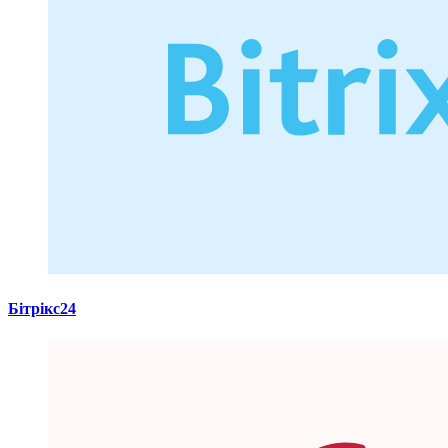
Бітрікс24