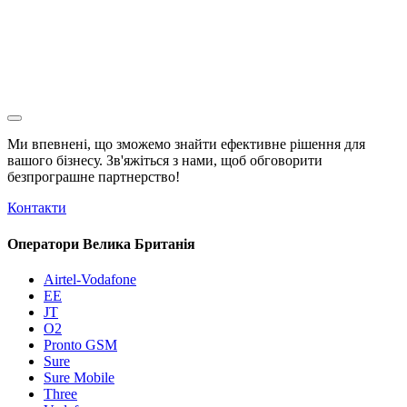
Ми впевнені, що зможемо знайти ефективне рішення для
вашого бізнесу. Зв'яжіться з нами, щоб обговорити
безпрограшне
партнерство!
Контакти
Оператори Велика Британія
Airtel-Vodafone
EE
JT
O2
Pronto GSM
Sure
Sure Mobile
Three