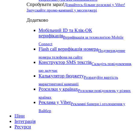
Спробувати зараз!
Дізнайтесь більше розсилці у Viber!
Запускайте промо-кампанії у месенджері
Додатково
Мобільний ID та Клік-ОК
верифікація
Верифікація за технологією Mobile
Connect
Flash call верифікація номера
Подтверждение
номера телефона на сайте
Конструктор SMS текстів
Складіть повідомлення,
що залучає
Калькулятор бюджету
Розрахуйте вартість
маркетингової кампанії
Розсилки у країнах
Розсилки повідомлень у різних
країнах
Реклама у Viber
Рекламні банери і оголошення у
Вайбер
Ціни
Інтеграція
Ресурси