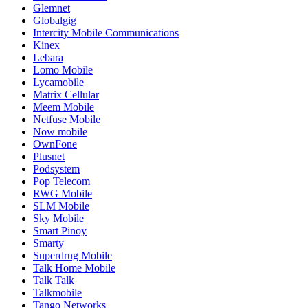
Glemnet
Globalgig
Intercity Mobile Communications
Kinex
Lebara
Lomo Mobile
Lycamobile
Matrix Cellular
Meem Mobile
Netfuse Mobile
Now mobile
OwnFone
Plusnet
Podsystem
Pop Telecom
RWG Mobile
SLM Mobile
Sky Mobile
Smart Pinoy
Smarty
Superdrug Mobile
Talk Home Mobile
Talk Talk
Talkmobile
Tango Networks