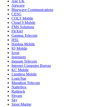
Age UK
Airwave
Bluewave Communications
CESG
COLT Mobile
Cloud 9 Mobile
FMS Solutions
FleXtel
Gamma Telecom
HSL
Hanhaa Mobile
IQ Mobile
Icron
Ingenium
Inquam Telecom
Internet Computer Bureau
KC Mobile
Limitless Mobile
LogicStar
Marathon Telecom
Natterbox
Railtrack
Shyam
Sky
Stour Marine