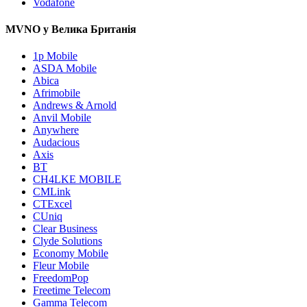
Vodafone
MVNO у Велика Британія
1p Mobile
ASDA Mobile
Abica
Afrimobile
Andrews & Arnold
Anvil Mobile
Anywhere
Audacious
Axis
BT
CH4LKE MOBILE
CMLink
CTExcel
CUniq
Clear Business
Clyde Solutions
Economy Mobile
Fleur Mobile
FreedomPop
Freetime Telecom
Gamma Telecom