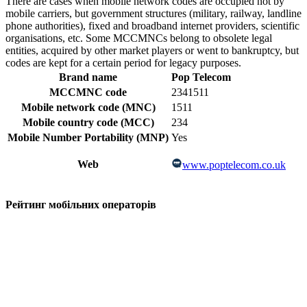
There are cases when mobile network codes are occupied not by
mobile carriers, but government structures (military, railway, landline
phone authorities), fixed and broadband internet providers, scientific
organisations, etc. Some MCCMNCs belong to obsolete legal
entities, acquired by other market players or went to bankruptcy, but
codes are kept for a certain period for legacy purposes.
Brand name
Pop Telecom
MCCMNC code
2341511
Mobile network code (MNC)
1511
Mobile country code (MCC)
234
Mobile Number Portability (MNP)
Yes
Web
www.poptelecom.co.uk
Рейтинг мобільних операторів