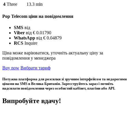
4
Three
13.3 mln
Pop Telecom ціни на повідомлення
SMS
від
Viber
від € 0.01790
WhatsApp
від € 0.04879
RCS
Inquire
Ціна може варіюватися, уточніть актуальну ціну за
повідомлення у менеджера
Buy now
Вибрати тариф
Потужна платформа для розсилки зі зручним інтерфейсом та недорогими
цінами на SMS в Велика Британія. Зареєструйтесь зараз і почніть
надсилати повідомлення через особистий кабінет, плагіни або API.
Випробуйте вдачу!