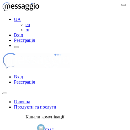
UA
en
ru
Вхід
Реєстрація
Вхід
Реєстрація
Головна
Продукти та послуги
Канали комунікації