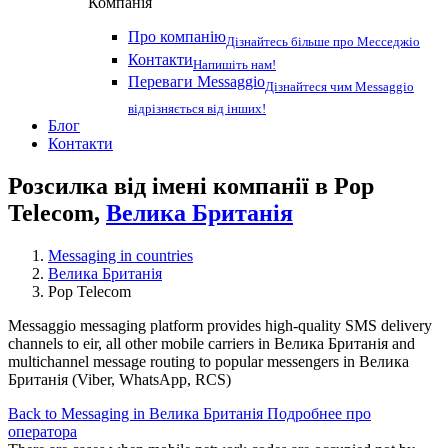
Компанія
Про компанію
Дізнайтесь більше про Месседжіо
Контакти
Напишіть нам!
Переваги Messaggio
Дізнайтеся чим Messaggio
відрізняється від інших!
Блог
Контакти
Розсилка від імені компанії в Pop
Telecom,
Велика Британія
Messaging in countries
Велика Британія
Pop Telecom
Messaggio messaging platform provides high-quality SMS delivery
channels to eir, all other mobile carriers in Велика Британія and
multichannel message routing to popular messengers in Велика
Британія (Viber, WhatsApp, RCS)
Back to Messaging in Велика Британія
Подробнее про
оператора