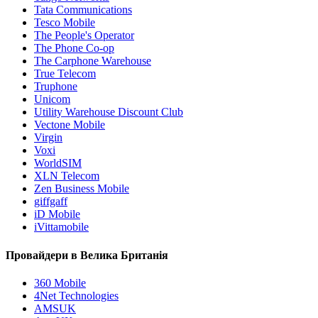
Tata Communications
Tesco Mobile
The People's Operator
The Phone Co-op
The Carphone Warehouse
True Telecom
Truphone
Unicom
Utility Warehouse Discount Club
Vectone Mobile
Virgin
Voxi
WorldSIM
XLN Telecom
Zen Business Mobile
giffgaff
iD Mobile
iVittamobile
Провайдери в Велика Британія
360 Mobile
4Net Technologies
AMSUK