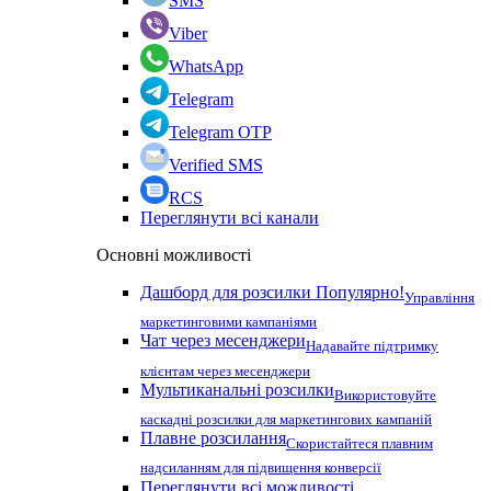
SMS
Viber
WhatsApp
Telegram
Telegram OTP
Verified SMS
RCS
Переглянути всі канали
Основні можливості
Дашборд для розсилки
Популярно!
Управління
маркетинговими кампаніями
Чат через месенджери
Надавайте підтримку
клієнтам через месенджери
Мультиканальні розсилки
Використовуйте
каскадні розсилки для маркетингових кампаній
Плавне розсилання
Скористайтеся плавним
надсиланням для підвищення конверсії
Переглянути всі можливості