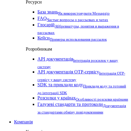
Ресурси
База знань
Як використовувати Messaggio
FAQ
Частые вопросы о рассылках и чатах
Глосарій
Аббревиатуры, понятия и выражения в
рассылках
Кейси
Примеры использования рассылок
Розробникам
API документація
Інтеграція розсилок у вашу
систему
API документація OTP-сервісу
Інтеграція OTP-
сервісу у вашу систему
SDK та приклади коду
Приклади коду та готовий
до інтеграції SDK
Розсилки у країнах
Особливості розсилки країнами
Галузеві стандарти та протоколи
Документація
за стандартами обміну повідомленнями
Компанія