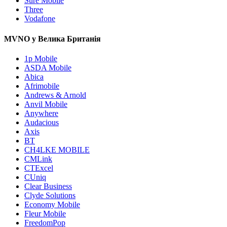
Sure Mobile
Three
Vodafone
MVNO у Велика Британія
1p Mobile
ASDA Mobile
Abica
Afrimobile
Andrews & Arnold
Anvil Mobile
Anywhere
Audacious
Axis
BT
CH4LKE MOBILE
CMLink
CTExcel
CUniq
Clear Business
Clyde Solutions
Economy Mobile
Fleur Mobile
FreedomPop