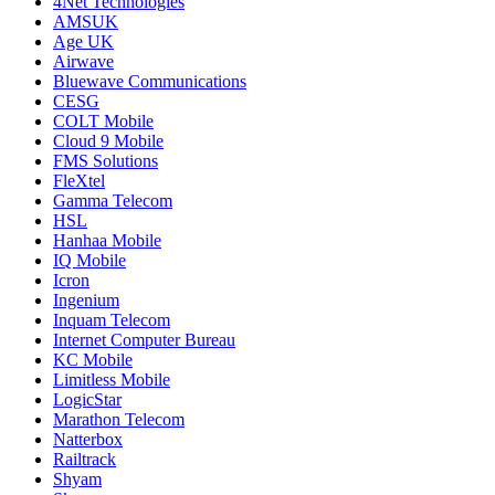
4Net Technologies
AMSUK
Age UK
Airwave
Bluewave Communications
CESG
COLT Mobile
Cloud 9 Mobile
FMS Solutions
FleXtel
Gamma Telecom
HSL
Hanhaa Mobile
IQ Mobile
Icron
Ingenium
Inquam Telecom
Internet Computer Bureau
KC Mobile
Limitless Mobile
LogicStar
Marathon Telecom
Natterbox
Railtrack
Shyam