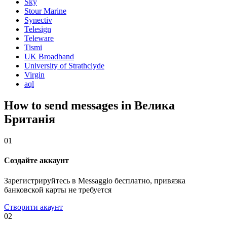
Sky
Stour Marine
Synectiv
Telesign
Teleware
Tismi
UK Broadband
University of Strathclyde
Virgin
aql
How to send messages in Велика
Британія
01
Создайте аккаунт
Зарегистрируйтесь в Messaggio бесплатно, привязка
банковской карты не требуется
Створити акаунт
02