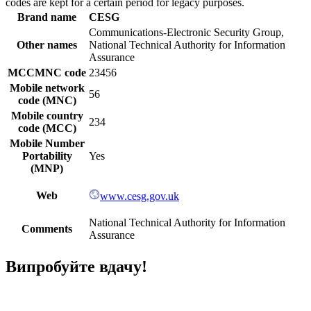
codes are kept for a certain period for legacy purposes.
Brand name
CESG
Communications-Electronic Security Group,
Other names
National Technical Authority for Information
Assurance
MCCMNC code
23456
Mobile network
56
code (MNC)
Mobile country
234
code (MCC)
Mobile Number
Portability
Yes
(MNP)
Web
www.cesg.gov.uk
National Technical Authority for Information
Comments
Assurance
Випробуйте вдачу!