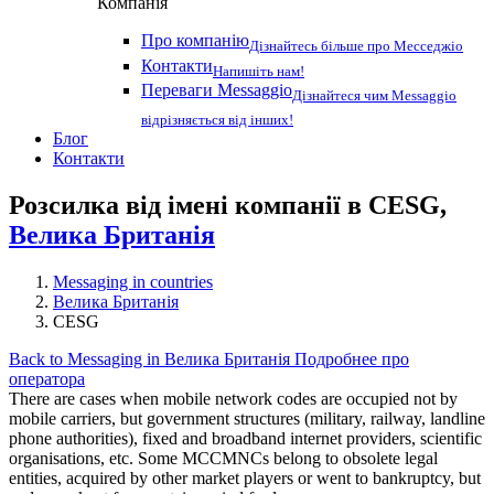
Компанія
Про компанію
Дізнайтесь більше про Месседжіо
Контакти
Напишіть нам!
Переваги Messaggio
Дізнайтеся чим Messaggio
відрізняється від інших!
Блог
Контакти
Розсилка від імені компанії в CESG,
Велика Британія
Messaging in countries
Велика Британія
CESG
Back to Messaging in Велика Британія
Подробнее про
оператора
There are cases when mobile network codes are occupied not by
mobile carriers, but government structures (military, railway, landline
phone authorities), fixed and broadband internet providers, scientific
organisations, etc. Some MCCMNCs belong to obsolete legal
entities, acquired by other market players or went to bankruptcy, but