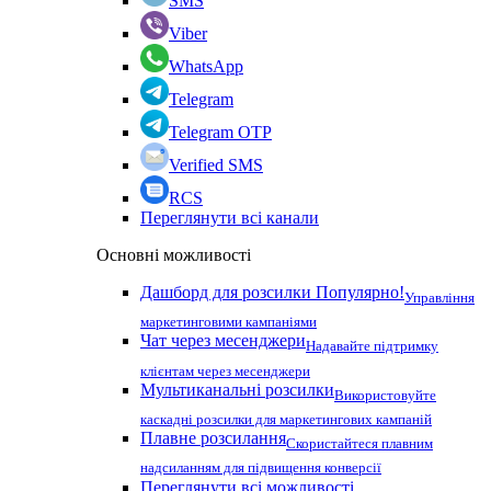
SMS
Viber
WhatsApp
Telegram
Telegram OTP
Verified SMS
RCS
Переглянути всі канали
Основні можливості
Дашборд для розсилки
Популярно!
Управління
маркетинговими кампаніями
Чат через месенджери
Надавайте підтримку
клієнтам через месенджери
Мультиканальні розсилки
Використовуйте
каскадні розсилки для маркетингових кампаній
Плавне розсилання
Скористайтеся плавним
надсиланням для підвищення конверсії
Переглянути всі можливості