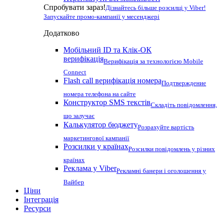
Спробувати зараз!
Дізнайтесь більше розсилці у Viber!
Запускайте промо-кампанії у месенджері
Додатково
Мобільний ID та Клік-ОК
верифікація
Верифікація за технологією Mobile
Connect
Flash call верифікація номера
Подтверждение
номера телефона на сайте
Конструктор SMS текстів
Складіть повідомлення,
що залучає
Калькулятор бюджету
Розрахуйте вартість
маркетингової кампанії
Розсилки у країнах
Розсилки повідомлень у різних
країнах
Реклама у Viber
Рекламні банери і оголошення у
Вайбер
Ціни
Інтеграція
Ресурси