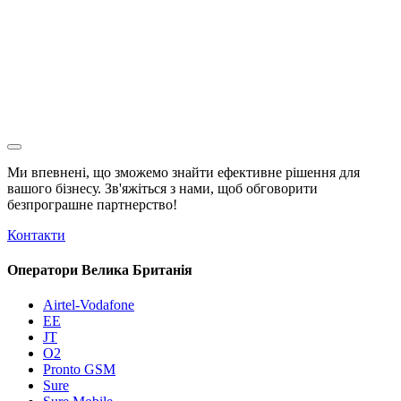
Ми впевнені, що зможемо знайти ефективне рішення для
вашого бізнесу. Зв'яжіться з нами, щоб обговорити
безпрограшне
партнерство!
Контакти
Оператори Велика Британія
Airtel-Vodafone
EE
JT
O2
Pronto GSM
Sure