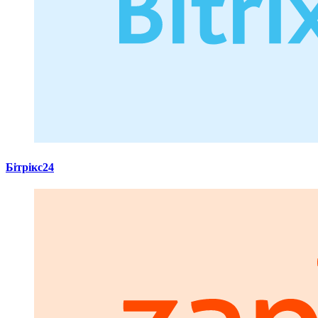
Бітрікс24