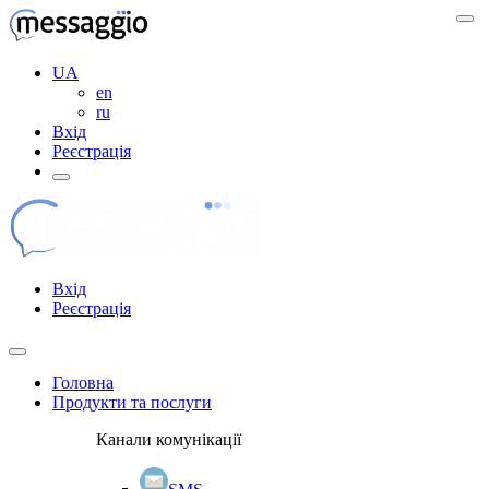
UA
en
ru
Вхід
Реєстрація
Вхід
Реєстрація
Головна
Продукти та послуги
Канали комунікації