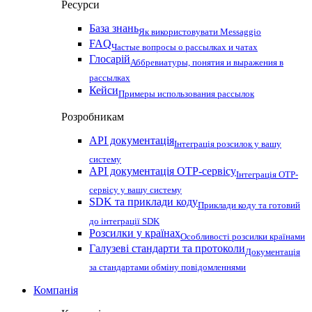
Ресурси
База знань
Як використовувати Messaggio
FAQ
Частые вопросы о рассылках и чатах
Глосарій
Аббревиатуры, понятия и выражения в
рассылках
Кейси
Примеры использования рассылок
Розробникам
API документація
Інтеграція розсилок у вашу
систему
API документація OTP-сервісу
Інтеграція OTP-
сервісу у вашу систему
SDK та приклади коду
Приклади коду та готовий
до інтеграції SDK
Розсилки у країнах
Особливості розсилки країнами
Галузеві стандарти та протоколи
Документація
за стандартами обміну повідомленнями
Компанія