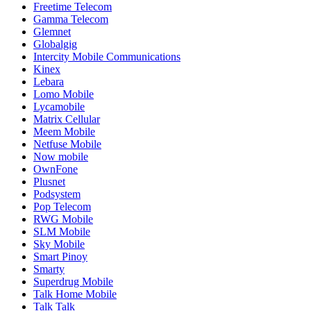
Freetime Telecom
Gamma Telecom
Glemnet
Globalgig
Intercity Mobile Communications
Kinex
Lebara
Lomo Mobile
Lycamobile
Matrix Cellular
Meem Mobile
Netfuse Mobile
Now mobile
OwnFone
Plusnet
Podsystem
Pop Telecom
RWG Mobile
SLM Mobile
Sky Mobile
Smart Pinoy
Smarty
Superdrug Mobile
Talk Home Mobile
Talk Talk