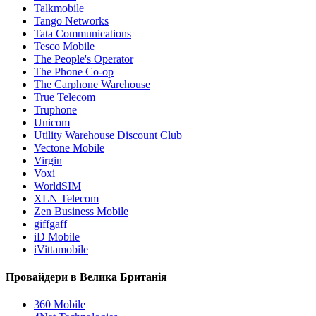
Talkmobile
Tango Networks
Tata Communications
Tesco Mobile
The People's Operator
The Phone Co-op
The Carphone Warehouse
True Telecom
Truphone
Unicom
Utility Warehouse Discount Club
Vectone Mobile
Virgin
Voxi
WorldSIM
XLN Telecom
Zen Business Mobile
giffgaff
iD Mobile
iVittamobile
Провайдери в Велика Британія
360 Mobile