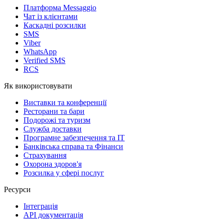
Платформа Messaggio
Чат із клієнтами
Каскадні розсилки
SMS
Viber
WhatsApp
Verified SMS
RCS
Як використовувати
Виставки та конференції
Ресторани та бари
Подорожі та туризм
Служба доставки
Програмне забезпечення та IT
Банківська справа та Фінанси
Страхування
Охорона здоров'я
Розсилка у сфері послуг
Ресурси
Інтеграція
API документація