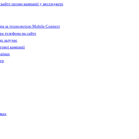
ускайте промо-кампанії у месенджері
ія за технологією Mobile Connect
а телефона на сайте
що залучає
гової кампанії
раїнах
бер
лках