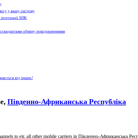
у
вісу у вашу систему
 інтеграції SDK
 стандартами обміну повідомленнями
зняється від інших!
le,
Південно-Африканська Республіка
annels to eir, all other mobile carriers in Південно-Африканська Рес