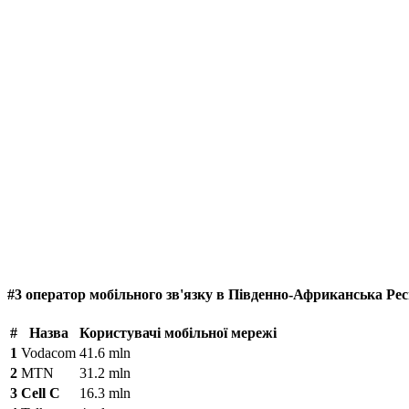
#3 оператор мобільного зв'язку в Південно-Африканська Рес
#
Назва
Користувачі мобільної мережі
1
Vodacom
41.6 mln
2
MTN
31.2 mln
3
Cell C
16.3 mln