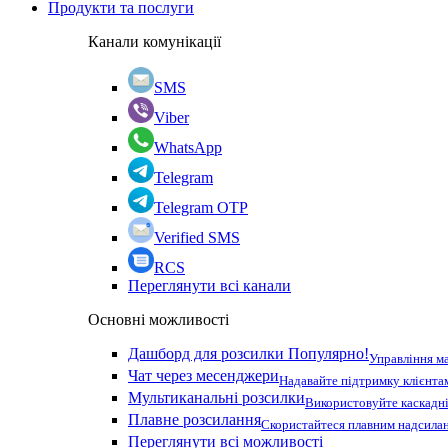
Продукти та послуги
Канали комунікації
SMS
Viber
WhatsApp
Telegram
Telegram OTP
Verified SMS
RCS
Переглянути всі канали
Основні можливості
Дашборд для розсилки
Популярно!
Управління м
Чат через месенджери
Надавайте підтримку клієнта
Мультиканальні розсилки
Використовуйте каскадні
Плавне розсилання
Скористайтеся плавним надсилан
Переглянути всі можливості