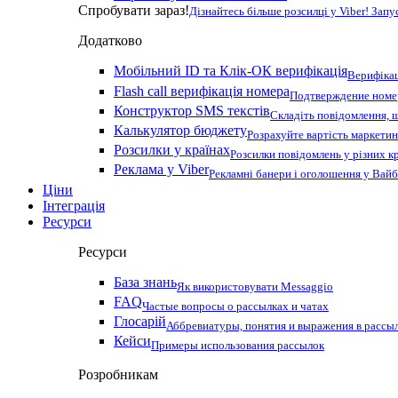
Спробувати зараз!
Дізнайтесь більше розсилці у Viber! Зап
Додатково
Мобільний ID та Клік-ОК верифікація
Верифікац
Flash call верифікація номера
Подтверждение номер
Конструктор SMS текстів
Складіть повідомлення, 
Калькулятор бюджету
Розрахуйте вартість маркетин
Розсилки у країнах
Розсилки повідомлень у різних к
Реклама у Viber
Рекламні банери і оголошення у Вай
Ціни
Інтеграція
Ресурси
Ресурси
База знань
Як використовувати Messaggio
FAQ
Частые вопросы о рассылках и чатах
Глосарій
Аббревиатуры, понятия и выражения в рассы
Кейси
Примеры использования рассылок
Розробникам