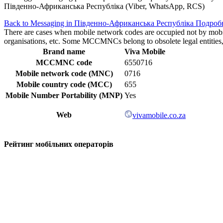
Південно-Африканська Республіка (Viber, WhatsApp, RCS)
Back to Messaging in Південно-Африканська Республіка
Подробн
There are cases when mobile network codes are occupied not by mobile c
organisations, etc. Some MCCMNCs belong to obsolete legal entities, a
Brand name
Viva Mobile
MCCMNC code
6550716
Mobile network code (MNC)
0716
Mobile country code (MCC)
655
Mobile Number Portability (MNP)
Yes
Web
vivamobile.co.za
Рейтинг мобільних операторів