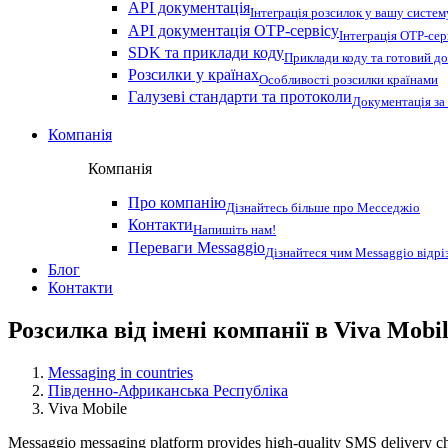
API документація
Інтеграція розсилок у вашу систем
API документація OTP-сервісу
Інтеграція OTP-сер
SDK та приклади коду
Приклади коду та готовий до
Розсилки у країнах
Особливості розсилки країнами
Галузеві стандарти та протоколи
Документація за
Компанія
Компанія
Про компанію
Дізнайтесь більше про Месседжіо
Контакти
Напишіть нам!
Переваги Messaggio
Дізнайтеся чим Messaggio відрі
Блог
Контакти
Розсилка від імені компанії в Viva Mobi
Messaging in countries
Південно-Африканська Республіка
Viva Mobile
Messaggio messaging platform provides high-quality SMS delivery ch