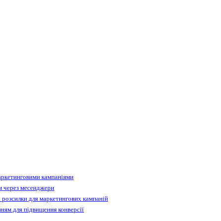
аркетинговими кампаніями
м через месенджери
 розсилки для маркетингових кампаній
ням для підвищення конверсії