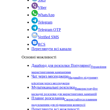
SMS
Viber
WhatsApp
Telegram
Telegram OTP
Verified SMS
RCS
Переглянути всі канали
Основні можливості
Дашборд для розсилки
Популярно!
Управління
маркетинговими кампаніями
Чат через месенджери
Надавайте підтримку
клієнтам через месенджери
Мультиканальні розсилки
Використовуйте
каскадні розсилки для маркетингових кампаній
Плавне розсилання
Скористайтеся плавним
надсиланням для підвищення конверсії
Переглянути всі можливості