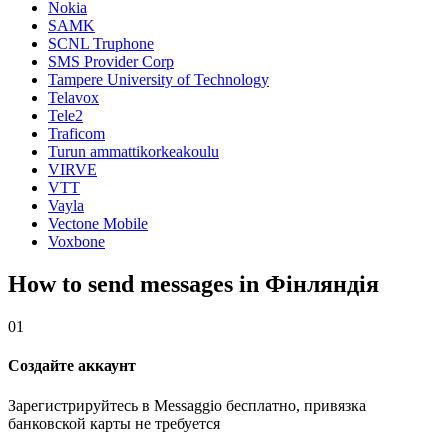
Nokia
SAMK
SCNL Truphone
SMS Provider Corp
Tampere University of Technology
Telavox
Tele2
Traficom
Turun ammattikorkeakoulu
VIRVE
VTT
Vayla
Vectone Mobile
Voxbone
How to send messages in Фінляндія
01
Создайте аккаунт
Зарегистрируйтесь в Messaggio бесплатно, привязка
банковской карты не требуется