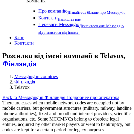
Компанія
Про компанію
Дізнайтесь більше про Месседжіо
Контакти
Напишіть нам!
Переваги Messaggio
Дізнайтеся чим Messaggio
відрізняється від інших!
Блог
Контакти
Розсилка від імені компанії в Telavox,
Фінляндія
Messaging in countries
Фінляндія
Telavox
Back to Messaging in Фінляндія
Подробнее про оператора
There are cases when mobile network codes are occupied not by
mobile carriers, but government structures (military, railway, landline
phone authorities), fixed and broadband internet providers, scientific
organisations, etc. Some MCCMNCs belong to obsolete legal
entities, acquired by other market players or went to bankruptcy, but
codes are kept for a certain period for legacy purposes.