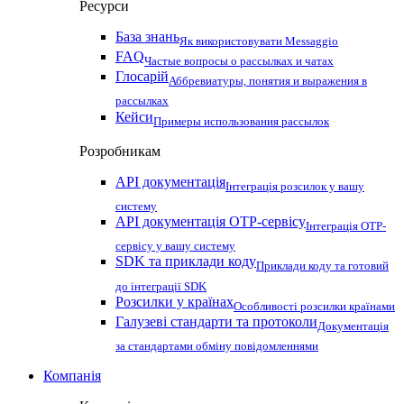
Ресурси
База знань
Як використовувати Messaggio
FAQ
Частые вопросы о рассылках и чатах
Глосарій
Аббревиатуры, понятия и выражения в
рассылках
Кейси
Примеры использования рассылок
Розробникам
API документація
Інтеграція розсилок у вашу
систему
API документація OTP-сервісу
Інтеграція OTP-
сервісу у вашу систему
SDK та приклади коду
Приклади коду та готовий
до інтеграції SDK
Розсилки у країнах
Особливості розсилки країнами
Галузеві стандарти та протоколи
Документація
за стандартами обміну повідомленнями
Компанія