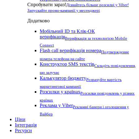
Спробувати зараз!
Дізнайтесь більше розсилці у Viber!
Запускайте промо-кампанії у месенджері
Додатково
Мобільний ID та Клік-ОК
верифікація
Верифікація за технологією Mobile
Connect
Flash call верифікація номера
Подтверждение
номера телефона на сайте
Конструктор SMS текстів
Складіть повідомлення,
що залучає
Калькулятор бюджету
Розрахуйте вартість
маркетингової кампанії
Розсилки у країнах
Розсилки повідомлень у різних
країнах
Реклама у Viber
Рекламні банери і оголошення у
Вайбер
Ціни
Інтеграція
Ресурси