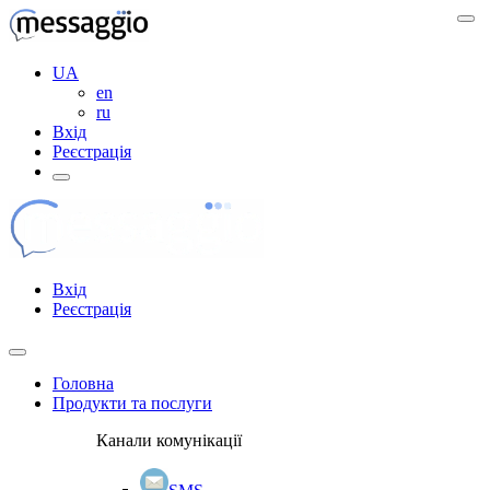
UA
en
ru
Вхід
Реєстрація
Вхід
Реєстрація
Головна
Продукти та послуги
Канали комунікації