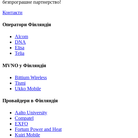
безпрограшне
партнерство!
Контакти
Оператори Фінляндія
Alcom
DNA
Elisa
Telia
MVNO у Фінляндія
Bittium Wireless
Tismi
Ukko Mobile
Провайдери в Фінляндія
Aalto University
Compatel
EXFO
Fortum Power and Heat
Kuiri Mobile