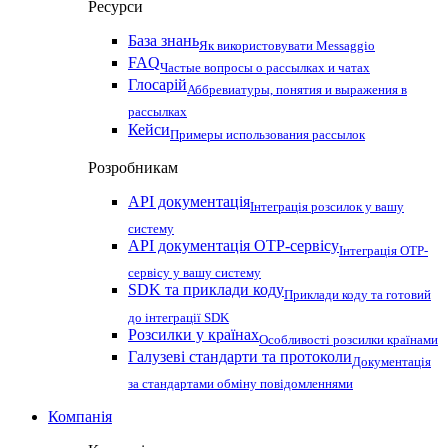
Ресурси
База знань
Як використовувати Messaggio
FAQ
Частые вопросы о рассылках и чатах
Глосарій
Аббревиатуры, понятия и выражения в
рассылках
Кейси
Примеры использования рассылок
Розробникам
API документація
Інтеграція розсилок у вашу
систему
API документація OTP-сервісу
Інтеграція OTP-
сервісу у вашу систему
SDK та приклади коду
Приклади коду та готовий
до інтеграції SDK
Розсилки у країнах
Особливості розсилки країнами
Галузеві стандарти та протоколи
Документація
за стандартами обміну повідомленнями
Компанія