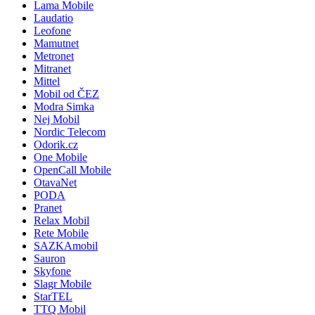
Lama Mobile
Laudatio
Leofone
Mamutnet
Metronet
Mitranet
Mittel
Mobil od ČEZ
Modra Simka
Nej Mobil
Nordic Telecom
Odorik.cz
One Mobile
OpenCall Mobile
OtavaNet
PODA
Pranet
Relax Mobil
Rete Mobile
SAZKAmobil
Sauron
Skyfone
Slagr Mobile
StarTEL
TTQ Mobil