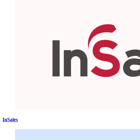
InSales