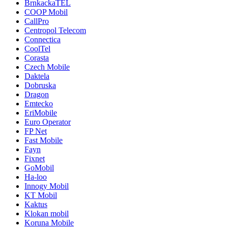
BrnkackaTEL
COOP Mobil
CallPro
Centropol Telecom
Connectica
CoolTel
Corasta
Czech Mobile
Daktela
Dobruska
Dragon
Emtecko
EriMobile
Euro Operator
FP Net
Fast Mobile
Fayn
Fixnet
GoMobil
Ha-loo
Innogy Mobil
KT Mobil
Kaktus
Klokan mobil
Koruna Mobile