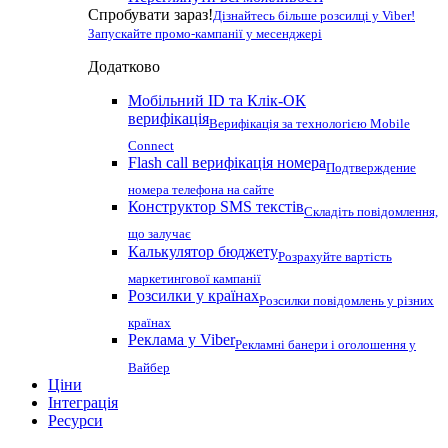
Спробувати зараз!
Дізнайтесь більше розсилці у Viber!
Запускайте промо-кампанії у месенджері
Додатково
Мобільний ID та Клік-ОК
верифікація
Верифікація за технологією Mobile
Connect
Flash call верифікація номера
Подтверждение
номера телефона на сайте
Конструктор SMS текстів
Складіть повідомлення,
що залучає
Калькулятор бюджету
Розрахуйте вартість
маркетингової кампанії
Розсилки у країнах
Розсилки повідомлень у різних
країнах
Реклама у Viber
Рекламні банери і оголошення у
Вайбер
Ціни
Інтеграція
Ресурси