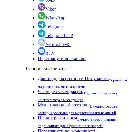
SMS
Viber
WhatsApp
Telegram
Telegram OTP
Verified SMS
RCS
Переглянути всі канали
Основні можливості
Дашборд для розсилки
Популярно!
Управління
маркетинговими кампаніями
Чат через месенджери
Надавайте підтримку
клієнтам через месенджери
Мультиканальні розсилки
Використовуйте
каскадні розсилки для маркетингових кампаній
Плавне розсилання
Скористайтеся плавним
надсиланням для підвищення конверсії
Переглянути всі можливості