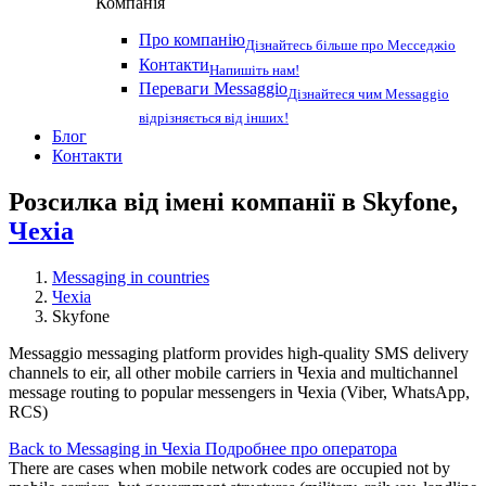
Компанія
Про компанію
Дізнайтесь більше про Месседжіо
Контакти
Напишіть нам!
Переваги Messaggio
Дізнайтеся чим Messaggio
відрізняється від інших!
Блог
Контакти
Розсилка від імені компанії в Skyfone,
Чехіа
Messaging in countries
Чехіа
Skyfone
Messaggio messaging platform provides high-quality SMS delivery
channels to eir, all other mobile carriers in Чехіа and multichannel
message routing to popular messengers in Чехіа (Viber, WhatsApp,
RCS)
Back to Messaging in Чехіа
Подробнее про оператора
There are cases when mobile network codes are occupied not by