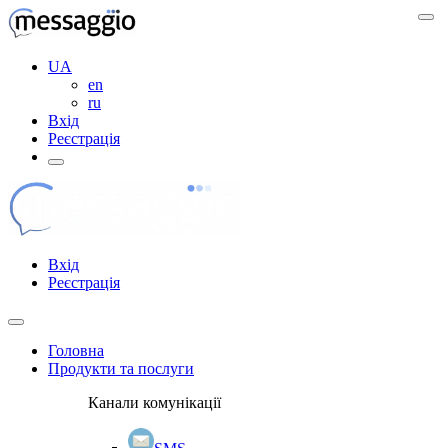
UA
en
ru
Вхід
Реєстрація
Вхід
Реєстрація
Головна
Продукти та послуги
Канали комунікації