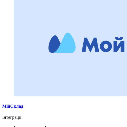
МійСклад
Інтеграції