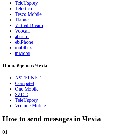
TeleUspory
Telestica
Tesco Mobile
Tlapnet
Virtual Dream
Voocall
abioTel
ebiPhone
mobil.cz
tnMobil
Провайдери в Чехіа
ASTELNET
Compatel
One Mobile
SZDC
TeleUspory
Vectone Mobile
How to send messages in Чехіа
01