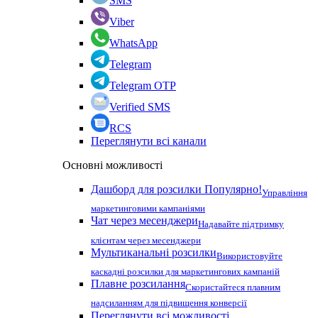
SMS
Viber
WhatsApp
Telegram
Telegram OTP
Verified SMS
RCS
Переглянути всі канали
Основні можливості
Дашборд для розсилки
Популярно!
Управління
маркетинговими кампаніями
Чат через месенджери
Надавайте підтримку
клієнтам через месенджери
Мультиканальні розсилки
Використовуйте
каскадні розсилки для маркетингових кампаній
Плавне розсилання
Скористайтеся плавним
надсиланням для підвищення конверсії
Переглянути всі можливості