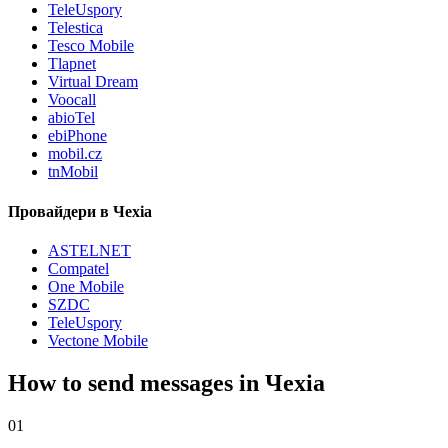
TeleUspory
Telestica
Tesco Mobile
Tlapnet
Virtual Dream
Voocall
abioTel
ebiPhone
mobil.cz
tnMobil
Провайдери в Чехіа
ASTELNET
Compatel
One Mobile
SZDC
TeleUspory
Vectone Mobile
How to send messages in Чехіа
01