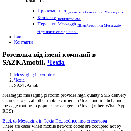
Компанія
Про компанію
Дізнайтесь більше про Месседжіо
Контакти
Напишіть нам!
Переваги Messaggio
Дізнайтеся чим Messaggio
відрізняється від інших!
Блог
Контакти
Розсилка від імені компанії в
SAZKAmobil,
Чехіа
Messaging in countries
Чехіа
SAZKAmobil
Messaggio messaging platform provides high-quality SMS delivery
channels to eir, all other mobile carriers in Чехіа and multichannel
message routing to popular messengers in Чехіа (Viber, WhatsApp,
RCS)
Back to Messaging in Чехіа
Подробнее про оператора
There are cases when mobile network codes are occupied not by