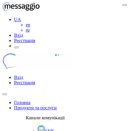
UA
en
ru
Вхід
Реєстрація
Вхід
Реєстрація
Головна
Продукти та послуги
Канали комунікації