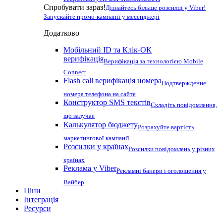
Спробувати зараз!
Дізнайтесь більше розсилці у Viber!
Запускайте промо-кампанії у месенджері
Додатково
Мобільний ID та Клік-ОК
верифікація
Верифікація за технологією Mobile
Connect
Flash call верифікація номера
Подтверждение
номера телефона на сайте
Конструктор SMS текстів
Складіть повідомлення,
що залучає
Калькулятор бюджету
Розрахуйте вартість
маркетингової кампанії
Розсилки у країнах
Розсилки повідомлень у різних
країнах
Реклама у Viber
Рекламні банери і оголошення у
Вайбер
Ціни
Інтеграція
Ресурси