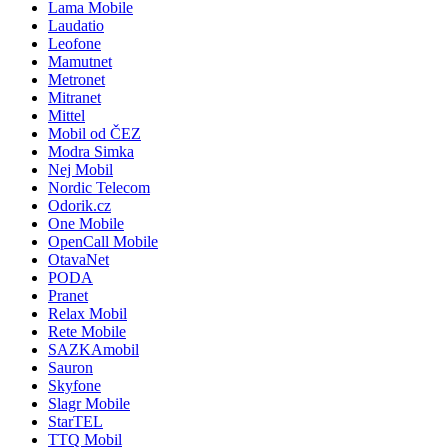
Lama Mobile
Laudatio
Leofone
Mamutnet
Metronet
Mitranet
Mittel
Mobil od ČEZ
Modra Simka
Nej Mobil
Nordic Telecom
Odorik.cz
One Mobile
OpenCall Mobile
OtavaNet
PODA
Pranet
Relax Mobil
Rete Mobile
SAZKAmobil
Sauron
Skyfone
Slagr Mobile
StarTEL
TTQ Mobil