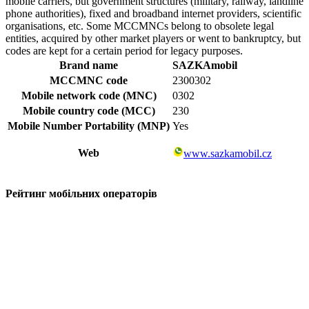
mobile carriers, but government structures (military, railway, landline
phone authorities), fixed and broadband internet providers, scientific
organisations, etc. Some MCCMNCs belong to obsolete legal
entities, acquired by other market players or went to bankruptcy, but
codes are kept for a certain period for legacy purposes.
Brand name
SAZKAmobil
MCCMNC code
2300302
Mobile network code (MNC)
0302
Mobile country code (MCC)
230
Mobile Number Portability (MNP)
Yes
Web
www.sazkamobil.cz
Рейтинг мобільних операторів