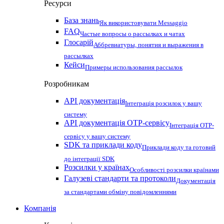
Ресурси
База знань
Як використовувати Messaggio
FAQ
Частые вопросы о рассылках и чатах
Глосарій
Аббревиатуры, понятия и выражения в
рассылках
Кейси
Примеры использования рассылок
Розробникам
API документація
Інтеграція розсилок у вашу
систему
API документація OTP-сервісу
Інтеграція OTP-
сервісу у вашу систему
SDK та приклади коду
Приклади коду та готовий
до інтеграції SDK
Розсилки у країнах
Особливості розсилки країнами
Галузеві стандарти та протоколи
Документація
за стандартами обміну повідомленнями
Компанія