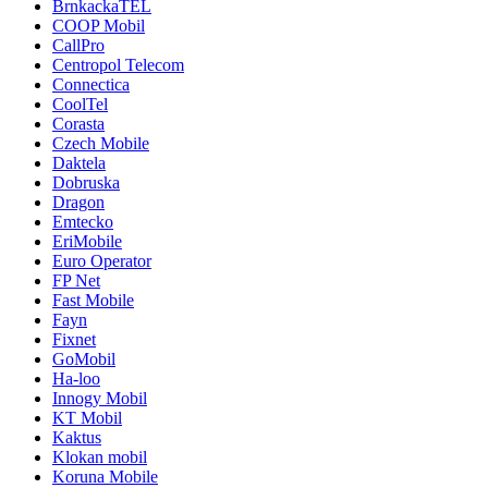
BrnkackaTEL
COOP Mobil
CallPro
Centropol Telecom
Connectica
CoolTel
Corasta
Czech Mobile
Daktela
Dobruska
Dragon
Emtecko
EriMobile
Euro Operator
FP Net
Fast Mobile
Fayn
Fixnet
GoMobil
Ha-loo
Innogy Mobil
KT Mobil
Kaktus
Klokan mobil
Koruna Mobile