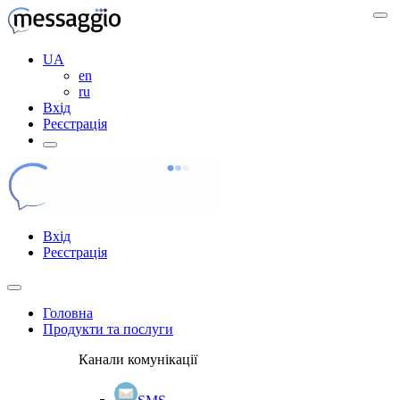
UA
en
ru
Вхід
Реєстрація
Вхід
Реєстрація
Головна
Продукти та послуги
Канали комунікації