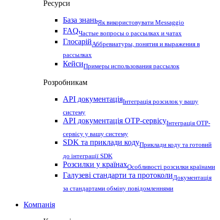
Ресурси
База знань
Як використовувати Messaggio
FAQ
Частые вопросы о рассылках и чатах
Глосарій
Аббревиатуры, понятия и выражения в
рассылках
Кейси
Примеры использования рассылок
Розробникам
API документація
Інтеграція розсилок у вашу
систему
API документація OTP-сервісу
Інтеграція OTP-
сервісу у вашу систему
SDK та приклади коду
Приклади коду та готовий
до інтеграції SDK
Розсилки у країнах
Особливості розсилки країнами
Галузеві стандарти та протоколи
Документація
за стандартами обміну повідомленнями
Компанія