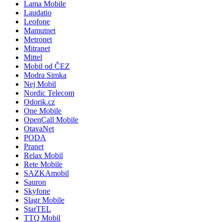
Lama Mobile
Laudatio
Leofone
Mamutnet
Metronet
Mitranet
Mittel
Mobil od ČEZ
Modra Simka
Nej Mobil
Nordic Telecom
Odorik.cz
One Mobile
OpenCall Mobile
OtavaNet
PODA
Pranet
Relax Mobil
Rete Mobile
SAZKAmobil
Sauron
Skyfone
Slagr Mobile
StarTEL
TTQ Mobil