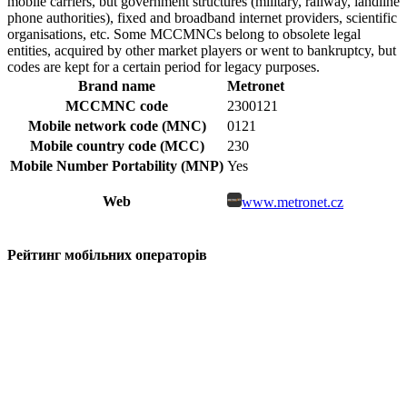
mobile carriers, but government structures (military, railway, landline
phone authorities), fixed and broadband internet providers, scientific
organisations, etc. Some MCCMNCs belong to obsolete legal
entities, acquired by other market players or went to bankruptcy, but
codes are kept for a certain period for legacy purposes.
Brand name
Metronet
MCCMNC code
2300121
Mobile network code (MNC)
0121
Mobile country code (MCC)
230
Mobile Number Portability (MNP)
Yes
Web
www.metronet.cz
Рейтинг мобільних операторів