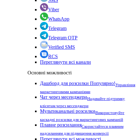
SMS
Viber
WhatsApp
Telegram
Telegram OTP
Verified SMS
RCS
Переглянути всі канали
Основні можливості
Дашборд для розсилки
Популярно!
Управління
маркетинговими кампаніями
Чат через месенджери
Надавайте підтримку
клієнтам через месенджери
Мультиканальні розсилки
Використовуйте
каскадні розсилки для маркетингових кампаній
Плавне розсилання
Скористайтеся плавним
надсиланням для підвищення конверсії
Переглянути всі можливості