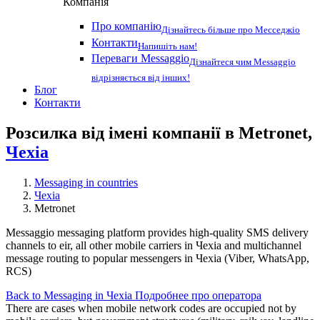
Компанія
Про компанію
Дізнайтесь більше про Месседжіо
Контакти
Напишіть нам!
Переваги Messaggio
Дізнайтеся чим Messaggio
відрізняється від інших!
Блог
Контакти
Розсилка від імені компанії в Metronet,
Чехіа
Messaging in countries
Чехіа
Metronet
Messaggio messaging platform provides high-quality SMS delivery
channels to eir, all other mobile carriers in Чехіа and multichannel
message routing to popular messengers in Чехіа (Viber, WhatsApp,
RCS)
Back to Messaging in Чехіа
Подробнее про оператора
There are cases when mobile network codes are occupied not by