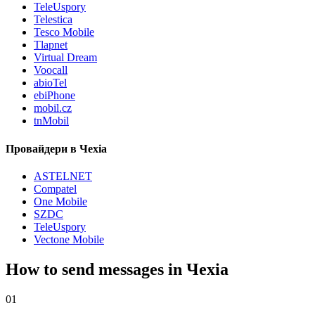
TeleUspory
Telestica
Tesco Mobile
Tlapnet
Virtual Dream
Voocall
abioTel
ebiPhone
mobil.cz
tnMobil
Провайдери в Чехіа
ASTELNET
Compatel
One Mobile
SZDC
TeleUspory
Vectone Mobile
How to send messages in Чехіа
01