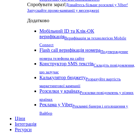
Спробувати зараз!
Дізнайтесь більше розсилці у Viber!
Запускайте промо-кампанії у месенджері
Додатково
Мобільний ID та Клік-ОК
верифікація
Верифікація за технологією Mobile
Connect
Flash call верифікація номера
Подтверждение
номера телефона на сайте
Конструктор SMS текстів
Складіть повідомлення,
що залучає
Калькулятор бюджету
Розрахуйте вартість
маркетингової кампанії
Розсилки у країнах
Розсилки повідомлень у різних
країнах
Реклама у Viber
Рекламні банери і оголошення у
Вайбер
Ціни
Інтеграція
Ресурси