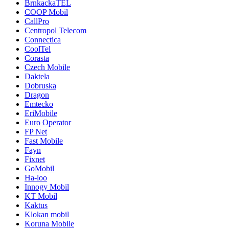
BrnkackaTEL
COOP Mobil
CallPro
Centropol Telecom
Connectica
CoolTel
Corasta
Czech Mobile
Daktela
Dobruska
Dragon
Emtecko
EriMobile
Euro Operator
FP Net
Fast Mobile
Fayn
Fixnet
GoMobil
Ha-loo
Innogy Mobil
KT Mobil
Kaktus
Klokan mobil
Koruna Mobile