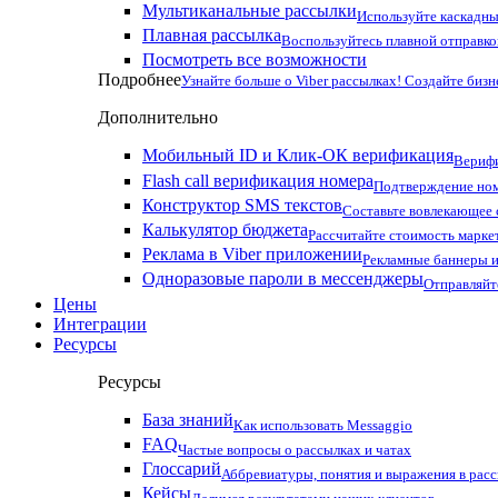
Мультиканальные рассылки
Используйте каскадны
Плавная рассылка
Воспользуйтесь плавной отправко
Посмотреть все возможности
Подробнее
Узнайте больше о Viber рассылках! Создайте бизн
Дополнительно
Мобильный ID и Клик-ОК верификация
Верифи
Flash call верификация номера
Подтверждение ном
Конструктор SMS текстов
Составьте вовлекающее
Калькулятор бюджета
Рассчитайте стоимость марке
Реклама в Viber приложении
Рекламные баннеры и
Одноразовые пароли в мессенджеры
Отправляйт
Цены
Интеграции
Ресурсы
Ресурсы
База знаний
Как использовать Messaggio
FAQ
Частые вопросы о рассылках и чатах
Глоссарий
Аббревиатуры, понятия и выражения в рас
Кейсы