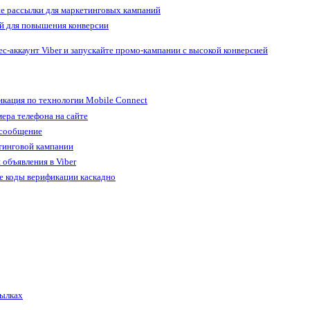
е рассылки для маркетинговых кампаний
й для повышения конверсии
ес-аккаунт Viber и запускайте промо-кампании с высокой конверсией
кация по технологии Mobile Connect
ера телефона на сайте
 сообщение
тинговой кампании
 объявления в Viber
е коды верификации каскадно
сылках