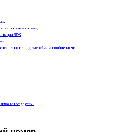
тему
ервиса в вашу систему
теграции SDK
ам
ентация по стандартам обмена сообщениями
личается от других!
ий номер