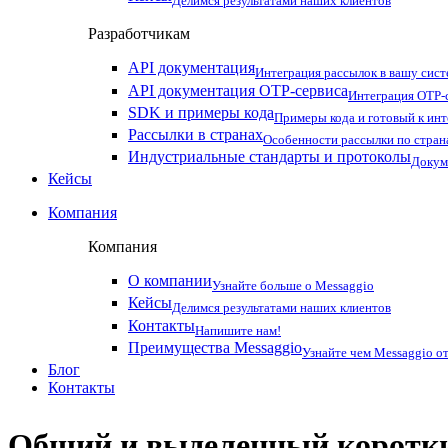
Делимся результатами наших клиентов
Разработчикам
API документация
Интеграция рассылок в вашу сис
API документация OTP-сервиса
Интеграция OTP-с
SDK и примеры кода
Примеры кода и готовый к ин
Рассылки в странах
Особенности рассылки по стран
Индустриальные стандарты и протоколы
Докум
Кейсы
Компания
Компания
О компании
Узнайте больше о Messaggio
Кейсы
Делимся результатами наших клиентов
Контакты
Напишите нам!
Преимущества Messaggio
Узнайте чем Messaggio от
Блог
Контакты
Общий и
выделенный
коротк