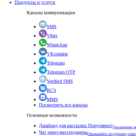
Продукты и услуги
Каналы коммуникации
SMS
Viber
WhatsApp
VKontakte
Telegram
Telegram OTP
Verified SMS
RCS
MMS
Посмотреть все каналы
Основные возможности
Дашборд для рассылки
Популярно!
Управление 
Чат через мессенджеры
Оказывайте поддержку кли