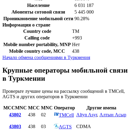
Население
6 031 187
Абоненты сотовой связи
5 445 000
Проникновение мобильной сети
90.28%
Информация о стране
Country code
TM
Calling code
+993
Mobile number portability, MNP
Нет
Mobile country code, MCC
438
Начало обмена сообщениями в Туркмения
Крупные операторы мобильной связи
в Туркмении
Проверьте лучшие цены на рассылку сообщений в TMCell,
AGTS и других операторов в Туркмении
MCCMNC
MCC
MNC
Оператор
Другие имена
43802
438
02
Altyn Asyr
,
Алтын Асыр
TMCell
43803
438
03
CDMA
AGTS