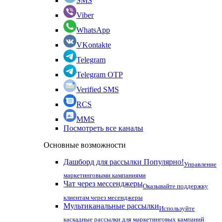
SMS
Viber
WhatsApp
VKontakte
Telegram
Telegram OTP
Verified SMS
RCS
MMS
Посмотреть все каналы
Основные возможности
Дашборд для рассылки
Популярно!
Управление
маркетинговыми кампаниями
Чат через мессенджеры
Оказывайте поддержку
клиентам через месенджеры
Мультиканальные рассылки
Используйте
каскадные рассылки для маркетинговых кампаний