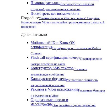
Плавная рассылка
Воспользуйтесь плавной
отправкой для повышения конверсии
Посмотреть все возможности
Подробнее
Узнайте больше о Viber рассылках! Создайте
бизнес-аккаунт Viber и запускайте промо-кампании с высокой
конверсией
Дополнительно
Мобильный ID и Клик-ОК
верификация
Верификация по технологии Mobile
Connect
Flash call верификация номера
Подтверждение
номера телефона на сайте
Конструктор SMS текстов
Составьте
вовлекающее сообщение
Калькулятор бюджета
Рассчитайте стоимость
маркетинговой кампании
Реклама в Viber приложении
Рекламные баннеры
и объявления в Viber
Одноразовые пароли в
мессенджеры
Отправляйте коды верификации