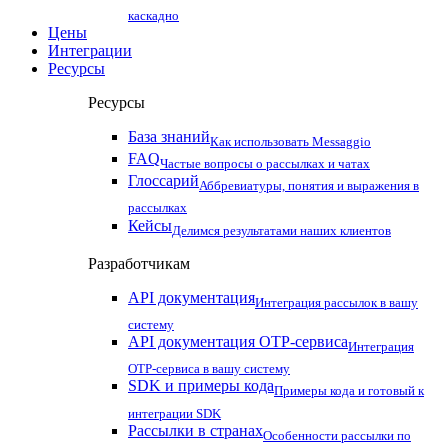
каскадно
Цены
Интеграции
Ресурсы
Ресурсы
База знаний
Как использовать Messaggio
FAQ
Частые вопросы о рассылках и чатах
Глоссарий
Аббревиатуры, понятия и выражения в
рассылках
Кейсы
Делимся результатами наших клиентов
Разработчикам
API документация
Интеграция рассылок в вашу
систему
API документация OTP-сервиса
Интеграция
OTP-сервиса в вашу систему
SDK и примеры кода
Примеры кода и готовый к
интеграции SDK
Рассылки в странах
Особенности рассылки по