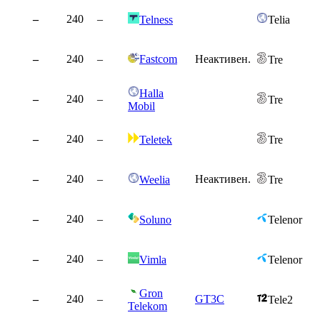
–
240
–
Telness
Telia
–
240
–
Fastcom
Неактивен.
Tre
Halla
–
240
–
Tre
Mobil
–
240
–
Teletek
Tre
–
240
–
Неактивен.
Weelia
Tre
–
240
–
Soluno
Telenor
–
240
–
Vimla
Telenor
Gron
–
240
–
GT3C
Tele2
Telekom