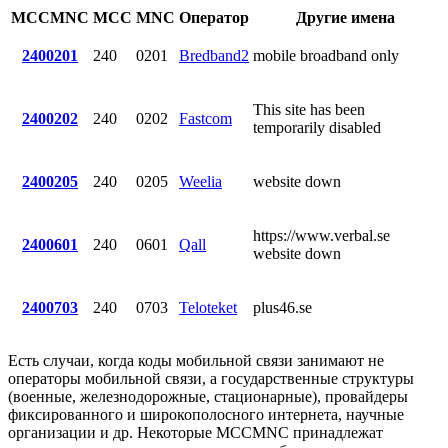
MCCMNC
MCC
MNC
Оператор
Другие имена
2400201
240
0201
Bredband2
mobile broadband only
This site has been
2400202
240
0202
Fastcom
temporarily disabled
2400205
240
0205
Weelia
website down
https://www.verbal.se
2400601
240
0601
Qall
website down
2400703
240
0703
Teloteket
plus46.se
Есть случаи, когда коды мобильной связи занимают не
операторы мобильной связи, а государственные структуры
(военные, железнодорожные, стационарные), провайдеры
фиксированного и широкополосного интернета, научные
организации и др. Некоторые MCCMNC принадлежат