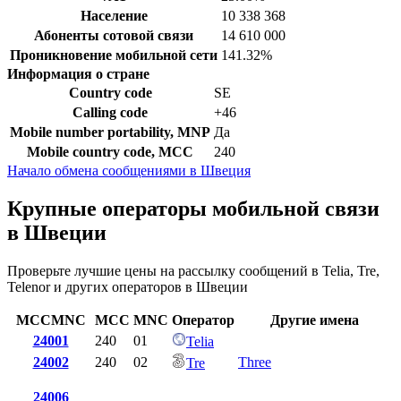
Население
10 338 368
Абоненты сотовой связи
14 610 000
Проникновение мобильной сети
141.32%
Информация о стране
Country code
SE
Calling code
+46
Mobile number portability, MNP
Да
Mobile country code, MCC
240
Начало обмена сообщениями в Швеция
Крупные операторы мобильной связи
в Швеции
Проверьте лучшие цены на рассылку сообщений в Telia, Tre,
Telenor и других операторов в Швеции
MCCMNC
MCC
MNC
Оператор
Другие имена
24001
240
01
Telia
24002
240
02
Three
Tre
24006