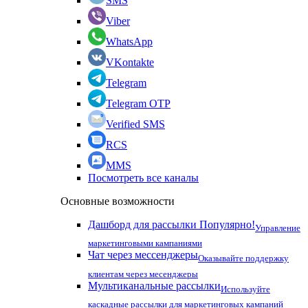
SMS
Viber
WhatsApp
VKontakte
Telegram
Telegram OTP
Verified SMS
RCS
MMS
Посмотреть все каналы
Основные возможности
Дашборд для рассылки
Популярно!
Управление
маркетинговыми кампаниями
Чат через мессенджеры
Оказывайте поддержку
клиентам через месенджеры
Мультиканальные рассылки
Используйте
каскадные рассылки для маркетинговых кампаний