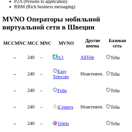
P2A (Persons to application)
RBM (Rich business messaging)
MVNO Операторы мобильной
виртуальной сети в Швеции
Другие
Базовая
MCCMNC
MCC
MNC
MVNO
имена
сеть
–
240
–
AllTele
A3
Telia
Easy
–
240
–
Неактивен.
Telia
Telecom
–
240
–
Fello
Telia
–
240
–
Неактивен.
iCentrex
Telia
–
240
–
Telelo
Telia