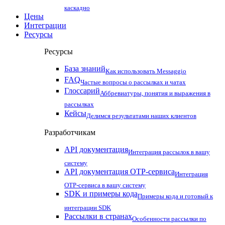
каскадно
Цены
Интеграции
Ресурсы
Ресурсы
База знаний
Как использовать Messaggio
FAQ
Частые вопросы о рассылках и чатах
Глоссарий
Аббревиатуры, понятия и выражения в
рассылках
Кейсы
Делимся результатами наших клиентов
Разработчикам
API документация
Интеграция рассылок в вашу
систему
API документация OTP-сервиса
Интеграция
OTP-сервиса в вашу систему
SDK и примеры кода
Примеры кода и готовый к
интеграции SDK
Рассылки в странах
Особенности рассылки по