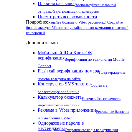
Плавная рассылка
Воспользуйтесь плавной
отправкой для повышения конверсии
Посмотреть все возможности
Подробнее
Узнайте больше о Viber рассылках! Создайте
бизнес-аккаунт Viber и запускайте промо-кампании с высокой
конверсией
Дополнительно
Мобильный ID и Клик-ОК
верификация
Верификация по технологии Mobile
Connect
Flash call верификация номера
Подтверждение
номера телефона на сайте
Конструктор SMS текстов
Составьте
вовлекающее сообщение
Калькулятор бюджета
Рассчитайте стоимость
маркетинговой кампании
Реклама в Viber приложении
Рекламные баннеры
и объявления в Viber
Одноразовые пароли в
мессенджеры
Отправляйте коды верификации