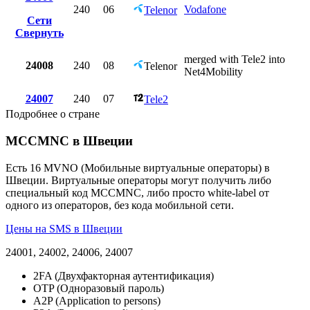
240
06
Vodafone
Telenor
Сети
Свернуть
merged with Tele2 into
24008
240
08
Telenor
Net4Mobility
24007
240
07
Tele2
Подробнее о стране
MCCMNC в Швеции
Есть 16 MVNO (Мобильные виртуальные операторы) в
Швеции. Виртуальные операторы могут получить либо
специальный код MCCMNC, либо просто white-label от
одного из операторов, без кода мобильной сети.
Цены на SMS в Швеции
24001, 24002, 24006, 24007
2FA (Двухфакторная аутентификация)
OTP (Одноразовый пароль)
A2P (Application to persons)