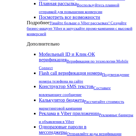
Плавная рассылка
Воспользуйтесь плавной
отправкой для повышения конверсии
Посмотреть все возможности
Подробнее
Узнайте больше о Viber рассылках! Создайте
бизнес-аккаунт Viber и запускайте промо-кампании с высокой
конверсией
Дополнительно
Мобильный ID и Клик-ОК
верификация
Верификация по технологии Mobile
Connect
Flash call верификация номера
Подтверждение
номера телефона на сайте
Конструктор SMS текстов
Составьте
вовлекающее сообщение
Калькулятор бюджета
Рассчитайте стоимость
маркетинговой кампании
Реклама в Viber приложении
Рекламные баннеры
и объявления в Viber
Одноразовые пароли в
мессенджеры
Отправляйте коды верификации