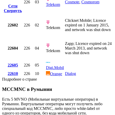
226
03
Cosmote
,
Cosmorom
Telekom
Сети
Свернуть
Clicknet Mobile; Licence
22602
226
02
expired on 1 January 2015,
Telekom
and network was shut down
Zapp; Licence expired on 24
22604
226
04
March 2013, and network
Telekom
was shut down
22605
226
05
Digi.Mobil
22610
226
10
Dialog
Orange
Подробнее о стране
MCCMNC в Румынии
Есть 5 MVNO (Мобильные виртуальные операторы) в
Румынии. Виртуальные операторы могут получить либо
специальный код MCCMNC, либо просто white-label от
одного из операторов, без кода мобильной сети.