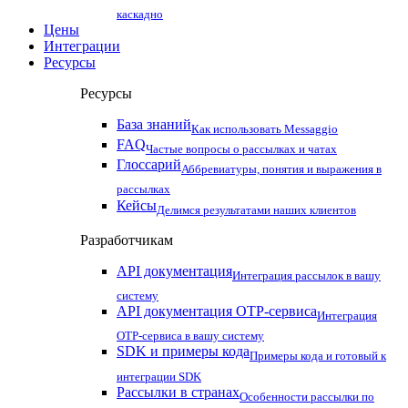
каскадно
Цены
Интеграции
Ресурсы
Ресурсы
База знаний
Как использовать Messaggio
FAQ
Частые вопросы о рассылках и чатах
Глоссарий
Аббревиатуры, понятия и выражения в
рассылках
Кейсы
Делимся результатами наших клиентов
Разработчикам
API документация
Интеграция рассылок в вашу
систему
API документация OTP-сервиса
Интеграция
OTP-сервиса в вашу систему
SDK и примеры кода
Примеры кода и готовый к
интеграции SDK
Рассылки в странах
Особенности рассылки по