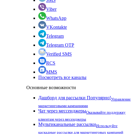
SMS
Viber
WhatsApp
VKontakte
Telegram
Telegram OTP
Verified SMS
RCS
MMS
Посмотреть все каналы
Основные возможности
Дашборд для рассылки
Популярно!
Управление
маркетинговыми кампаниями
Чат через мессенджеры
Оказывайте поддержку
клиентам через месенджеры
Мультиканальные рассылки
Используйте
каскадные рассылки для маркетинговых кампаний