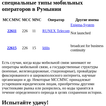
специальные типы мобильных
операторов в Румынии
MCCMNC
MCC
MNC
Оператор
Другие имена
Enigma-System
22611
226
11
RUNEX Telecom
Not launched
broadcast for business
22615
226
15
Idilis
continuity
Есть случаи, когда коды мобильной связи занимают не
операторы мобильной связи, а государственные структуры
(военные, железнодорожные, стационарные), провайдеры
фиксированного и широкополосного интернета, научные
организации и др. Некоторые MCCMNC принадлежат
устаревшим юридическим лицам, приобретены другими
участниками рынка или разорились, но коды хранятся в
течение определенного периода в целях сохранения истории.
Испытайте удачу!