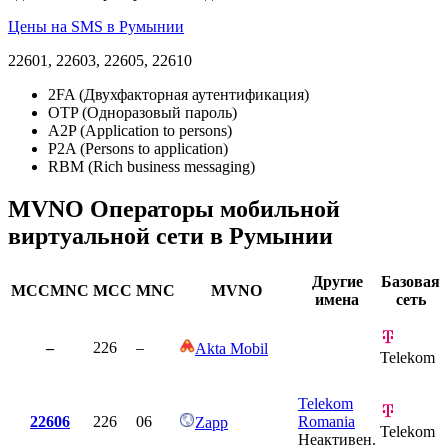
Цены на SMS в Румынии
22601, 22603, 22605, 22610
2FA (Двухфакторная аутентификация)
OTP (Одноразовый пароль)
A2P (Application to persons)
P2A (Persons to application)
RBM (Rich business messaging)
MVNO Операторы мобильной
виртуальной сети в Румынии
Другие
Базовая
MCCMNC
MCC
MNC
MVNO
имена
сеть
–
226
–
Akta Mobil
Telekom
Telekom
22606
226
06
Romania
Zapp
Telekom
Неактивен.