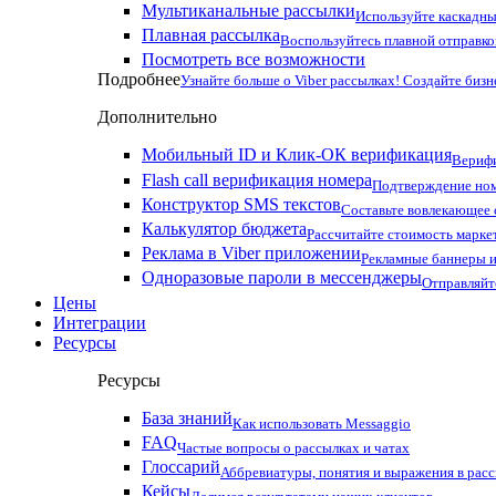
Мультиканальные рассылки
Используйте каскадны
Плавная рассылка
Воспользуйтесь плавной отправко
Посмотреть все возможности
Подробнее
Узнайте больше о Viber рассылках! Создайте бизн
Дополнительно
Мобильный ID и Клик-ОК верификация
Верифи
Flash call верификация номера
Подтверждение ном
Конструктор SMS текстов
Составьте вовлекающее
Калькулятор бюджета
Рассчитайте стоимость марке
Реклама в Viber приложении
Рекламные баннеры и
Одноразовые пароли в мессенджеры
Отправляйт
Цены
Интеграции
Ресурсы
Ресурсы
База знаний
Как использовать Messaggio
FAQ
Частые вопросы о рассылках и чатах
Глоссарий
Аббревиатуры, понятия и выражения в рас
Кейсы