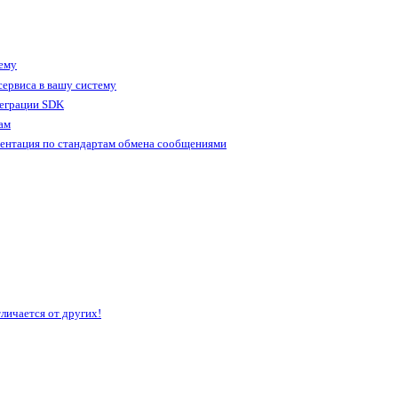
тему
ервиса в вашу систему
теграции SDK
ам
ентация по стандартам обмена сообщениями
личается от других!