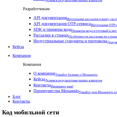
Делимся результатами наших клиентов
Разработчикам
API документация
Интеграция рассылок в вашу сис
API документация OTP-сервиса
Интеграция OTP-с
SDK и примеры кода
Примеры кода и готовый к ин
Рассылки в странах
Особенности рассылки по стран
Индустриальные стандарты и протоколы
Докум
Кейсы
Компания
Компания
О компании
Узнайте больше о Messaggio
Кейсы
Делимся результатами наших клиентов
Контакты
Напишите нам!
Преимущества Messaggio
Узнайте чем Messaggio от
Блог
Контакты
Код мобильной сети