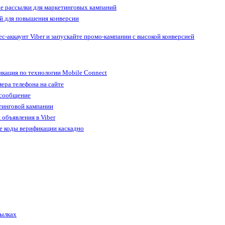
е рассылки для маркетинговых кампаний
й для повышения конверсии
ес-аккаунт Viber и запускайте промо-кампании с высокой конверсией
кация по технологии Mobile Connect
ера телефона на сайте
 сообщение
тинговой кампании
 объявления в Viber
е коды верификации каскадно
сылках