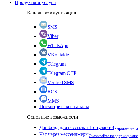
Продукты и услуги
Каналы коммуникации
SMS
Viber
WhatsApp
VKontakte
Telegram
Telegram OTP
Verified SMS
RCS
MMS
Посмотреть все каналы
Основные возможности
Дашборд для рассылки
Популярно!
Управление 
Чат через мессенджеры
Оказывайте поддержку кли