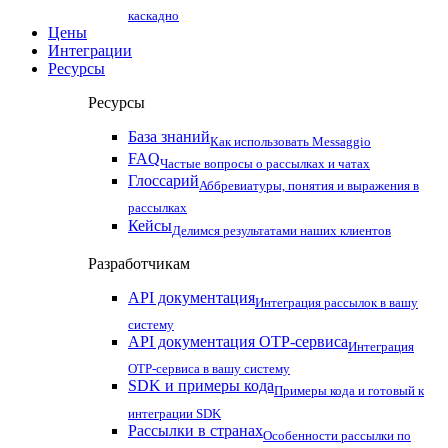
каскадно
Цены
Интеграции
Ресурсы
Ресурсы
База знаний
Как использовать Messaggio
FAQ
Частые вопросы о рассылках и чатах
Глоссарий
Аббревиатуры, понятия и выражения в
рассылках
Кейсы
Делимся результатами наших клиентов
Разработчикам
API документация
Интеграция рассылок в вашу
систему
API документация OTP-сервиса
Интеграция
OTP-сервиса в вашу систему
SDK и примеры кода
Примеры кода и готовый к
интеграции SDK
Рассылки в странах
Особенности рассылки по