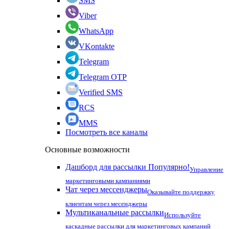
SMS
Viber
WhatsApp
VKontakte
Telegram
Telegram OTP
Verified SMS
RCS
MMS
Посмотреть все каналы
Основные возможности
Дашборд для рассылки
Популярно!
Управление
маркетинговыми кампаниями
Чат через мессенджеры
Оказывайте поддержку
клиентам через месенджеры
Мультиканальные рассылки
Используйте
каскадные рассылки для маркетинговых кампаний