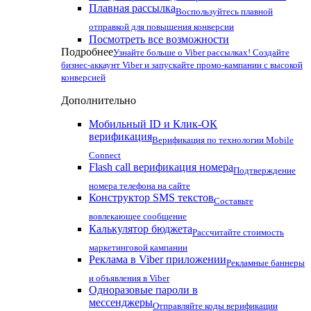
Плавная рассылка
Воспользуйтесь плавной
отправкой для повышения конверсии
Посмотреть все возможности
Подробнее
Узнайте больше о Viber рассылках! Создайте
бизнес-аккаунт Viber и запускайте промо-кампании с высокой
конверсией
Дополнительно
Мобильный ID и Клик-ОК
верификация
Верификация по технологии Mobile
Connect
Flash call верификация номера
Подтверждение
номера телефона на сайте
Конструктор SMS текстов
Составьте
вовлекающее сообщение
Калькулятор бюджета
Рассчитайте стоимость
маркетинговой кампании
Реклама в Viber приложении
Рекламные баннеры
и объявления в Viber
Одноразовые пароли в
мессенджеры
Отправляйте коды верификации