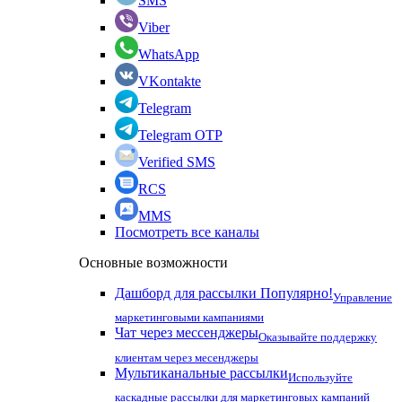
SMS
Viber
WhatsApp
VKontakte
Telegram
Telegram OTP
Verified SMS
RCS
MMS
Посмотреть все каналы
Основные возможности
Дашборд для рассылки
Популярно!
Управление
маркетинговыми кампаниями
Чат через мессенджеры
Оказывайте поддержку
клиентам через месенджеры
Мультиканальные рассылки
Используйте
каскадные рассылки для маркетинговых кампаний