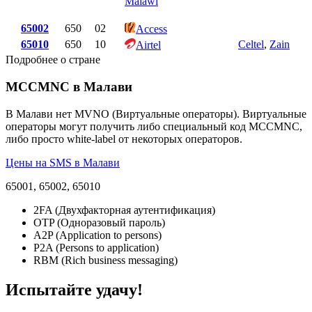
Malawi
65002
650
02
Access
65010
650
10
Celtel
,
Zain
Airtel
Подробнее о стране
MCCMNC в Малави
В Малави нет MVNO (Виртуальные операторы). Виртуальные
операторы могут получить либо специальный код MCCMNC,
либо просто white-label от некоторых операторов.
Цены на SMS в Малави
65001, 65002, 65010
2FA (Двухфакторная аутентификация)
OTP (Одноразовый пароль)
A2P (Application to persons)
P2A (Persons to application)
RBM (Rich business messaging)
Испытайте удачу!