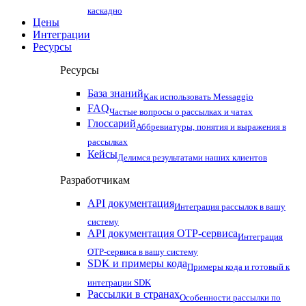
каскадно
Цены
Интеграции
Ресурсы
Ресурсы
База знаний
Как использовать Messaggio
FAQ
Частые вопросы о рассылках и чатах
Глоссарий
Аббревиатуры, понятия и выражения в
рассылках
Кейсы
Делимся результатами наших клиентов
Разработчикам
API документация
Интеграция рассылок в вашу
систему
API документация OTP-сервиса
Интеграция
OTP-сервиса в вашу систему
SDK и примеры кода
Примеры кода и готовый к
интеграции SDK
Рассылки в странах
Особенности рассылки по