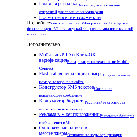
Плавная рассылка
Воспользуйтесь плавной
отправкой для повышения конверсии
Посмотреть все возможности
Подробнее
Узнайте больше о Viber рассылках! Создайте
бизнес-аккаунт Viber и запускайте промо-кампании с высокой
конверсией
Дополнительно
Мобильный ID и Клик-ОК
верификация
Верификация по технологии Mobile
Connect
Flash call верификация номера
Подтверждение
номера телефона на сайте
Конструктор SMS текстов
Составьте
вовлекающее сообщение
Калькулятор бюджета
Рассчитайте стоимость
маркетинговой кампании
Реклама в Viber приложении
Рекламные баннеры
и объявления в Viber
Одноразовые пароли в
мессенджеры
Отправляйте коды верификации